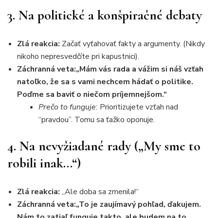
3. Na politické a konšpiračné debaty
Zlá reakcia:
Začať vyťahovať fakty a argumenty. (Nikdy
nikoho nepresvedčíte pri kapustnici).
Záchranná veta:
„Mám vás rada a vážim si náš vzťah
natoľko, že sa s vami nechcem hádať o politike.
Poďme sa baviť o niečom príjemnejšom.“
Prečo to funguje:
Prioritizujete vzťah nad
“pravdou”. Tomu sa ťažko oponuje.
4. Na nevyžiadané rady („My sme to
robili inak…“)
Zlá reakcia:
„Ale doba sa zmenila!“
Záchranná veta:
„To je zaujímavý pohľad, ďakujem.
Nám to zatiaľ funguje takto, ale budem na to