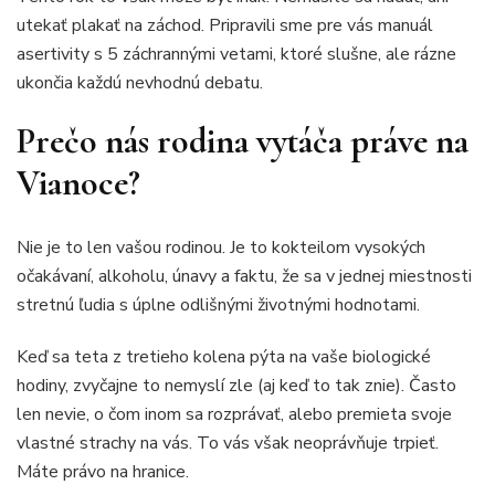
utekať plakať na záchod. Pripravili sme pre vás manuál
asertivity s 5 záchrannými vetami, ktoré slušne, ale rázne
ukončia každú nevhodnú debatu.
Prečo nás rodina vytáča práve na
Vianoce?
Nie je to len vašou rodinou. Je to kokteilom vysokých
očakávaní, alkoholu, únavy a faktu, že sa v jednej miestnosti
stretnú ľudia s úplne odlišnými životnými hodnotami.
Keď sa teta z tretieho kolena pýta na vaše biologické
hodiny, zvyčajne to nemyslí zle (aj keď to tak znie). Často
len nevie, o čom inom sa rozprávať, alebo premieta svoje
vlastné strachy na vás. To vás však neoprávňuje trpieť.
Máte právo na hranice.