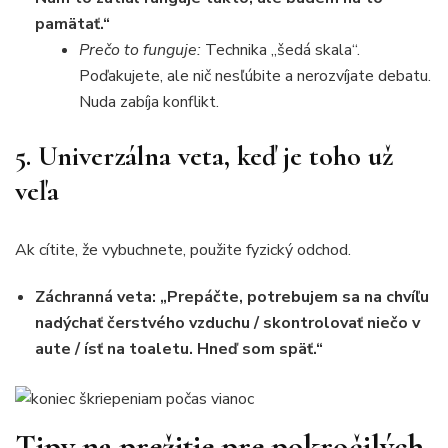
pamätať.“
Prečo to funguje:
Technika „šedá skala“.
Poďakujete, ale nič nesľúbite a nerozvíjate debatu.
Nuda zabíja konflikt.
5. Univerzálna veta, keď je toho už
veľa
Ak cítite, že vybuchnete, použite fyzický odchod.
Záchranná veta:
„Prepáčte, potrebujem sa na chvíľu
nadýchať čerstvého vzduchu / skontrolovať niečo v
aute / ísť na toaletu. Hneď som späť.“
Tipy na prežitie pre pokročilých