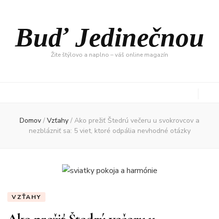
Buď Jedinečnou
Žite štýlovo a naplno – váš online magazín
Domov
/
Vzťahy
/
Ako prežiť Štedrú večeru u svokrovcov a
nezblázniť sa: 5 viet, ktoré odpália nevhodné otázky
VZŤAHY