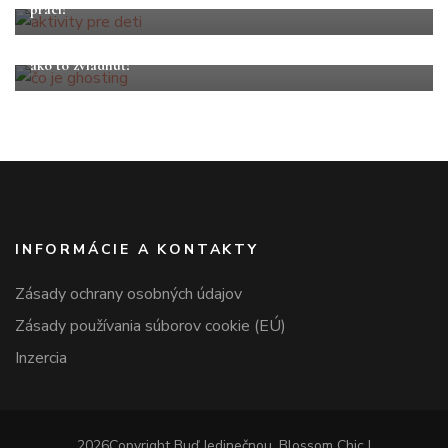
práci?
Vzťahy
Zoznamovanie
Ghosting: Keď niekto zmizne bez slova – prečo sa to deje a
ako to zvládnuť?
INFORMÁCIE A KONTAKTY
Zásady ochrany osobných údajov
Zásady používania súborov cookie (EÚ)
Inzercia
2026Copyright
Buď Jedinečnou
.
Blossom Chic |