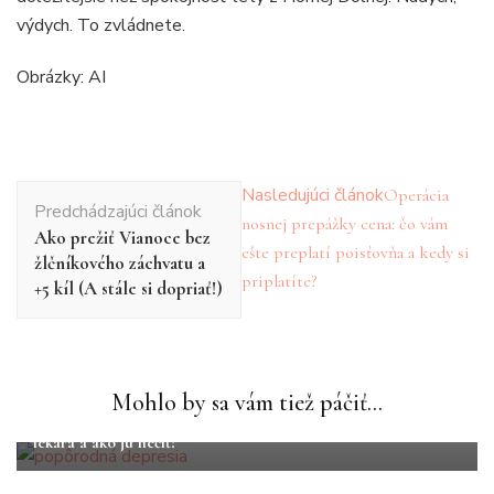
výdych. To zvládnete.
Obrázky: AI
Navigácia
Nasledujúci článok
Operácia
Predchádzajúci článok
v
nosnej prepážky cena: čo vám
Ako prežiť Vianoce bez
článku
ešte preplatí poisťovňa a kedy si
žlčníkového záchvatu a
priplatíte?
+5 kíl (A stále si dopriať!)
Rodičovstvo
Vzťahy
Mohlo by sa vám tiež páčiť...
Popôrodná depresia: Ako rozoznať príznaky, kedy vyhľadať
lekára a ako ju liečiť?
Rodičovstvo
Vzťahy
Školský rok sa pomaly chýli ku koncu: Kam s deťmi, keď ste v