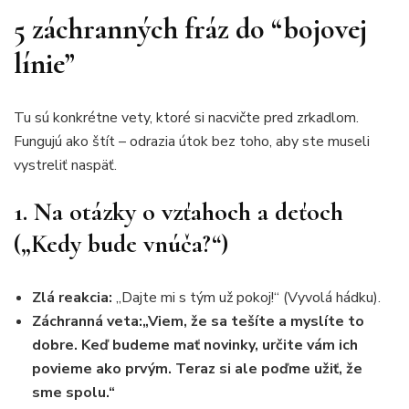
5 záchranných fráz do “bojovej
línie”
Tu sú konkrétne vety, ktoré si nacvičte pred zrkadlom.
Fungujú ako štít – odrazia útok bez toho, aby ste museli
vystreliť naspäť.
1. Na otázky o vzťahoch a deťoch
(„Kedy bude vnúča?“)
Zlá reakcia:
„Dajte mi s tým už pokoj!“ (Vyvolá hádku).
Záchranná veta:
„Viem, že sa tešíte a myslíte to
dobre. Keď budeme mať novinky, určite vám ich
povieme ako prvým. Teraz si ale poďme užiť, že
sme spolu.“