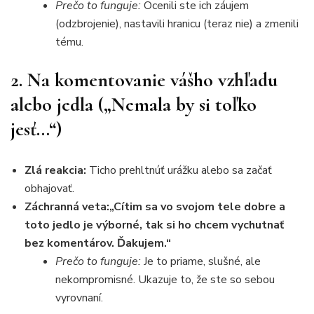
Prečo to funguje:
Ocenili ste ich záujem
(odzbrojenie), nastavili hranicu (teraz nie) a zmenili
tému.
2. Na komentovanie vášho vzhľadu
alebo jedla („Nemala by si toľko
jesť…“)
Zlá reakcia:
Ticho prehltnúť urážku alebo sa začať
obhajovať.
Záchranná veta:
„Cítim sa vo svojom tele dobre a
toto jedlo je výborné, tak si ho chcem vychutnať
bez komentárov. Ďakujem.“
Prečo to funguje:
Je to priame, slušné, ale
nekompromisné. Ukazuje to, že ste so sebou
vyrovnaní.