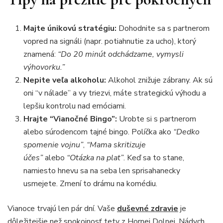
Majte únikovú stratégiu:
Dohodnite sa s partnerom
vopred na signáli (napr. potiahnutie za ucho), ktorý
znamená:
“Do 20 minút odchádzame, vymysli
výhovorku.”
Nepite veľa alkoholu:
Alkohol znižuje zábrany. Ak sú
oni “v nálade” a vy triezvi, máte strategickú výhodu a
lepšiu kontrolu nad emóciami.
Hrajte “Vianočné Bingo”:
Urobte si s partnerom
alebo súrodencom tajné bingo. Políčka ako
“Dedko
spomenie vojnu”
,
“Mama skritizuje
účes”
alebo
“Otázka na plat”
. Keď sa to stane,
namiesto hnevu sa na seba len sprisahanecky
usmejete. Zmení to drámu na komédiu.
Vianoce trvajú len pár dní. Vaše
duševné zdravie
je
dôležitejšie než spokojnosť tety z Hornej Dolnej. Nádych,