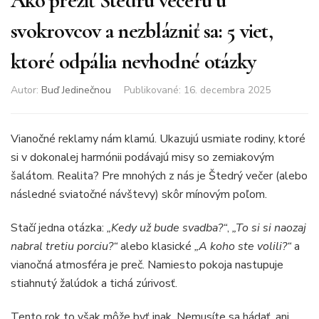
Ako prežiť Štedrú večeru u
svokrovcov a nezblázniť sa: 5 viet,
ktoré odpália nevhodné otázky
Autor:
Buď Jedinečnou
Publikované
:
16. decembra 2025
Vianočné reklamy nám klamú. Ukazujú usmiate rodiny, ktoré
si v dokonalej harmónii podávajú misy so zemiakovým
šalátom. Realita? Pre mnohých z nás je Štedrý večer (alebo
následné sviatočné návštevy) skôr mínovým poľom.
Stačí jedna otázka:
„Kedy už bude svadba?“
,
„To si si naozaj
nabral tretiu porciu?“
alebo klasické
„A koho ste volili?“
a
vianočná atmosféra je preč. Namiesto pokoja nastupuje
stiahnutý žalúdok a tichá zúrivosť.
Tento rok to však môže byť inak. Nemusíte sa hádať, ani