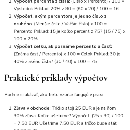
Výpočet percenta z čísla
: (Číslo x Percento) / 100 =
Výsledok Príklad: 20% z 80 = (80 x 20) / 100 = 16
Výpočet, akým percentom je jedno číslo z
druhého
: (Menšie číslo / Väčšie číslo) x 100 =
Percento Príklad: 15 je koľko percent z 75? (15 / 75) x
100 = 20%
Výpočet celku, ak poznáme percento a časť:
(Známa časť / Percento) x 100 = Celok Príklad: 30 je
40% z akého čísla? (30 / 40) x 100 = 75
Praktické príklady výpočtov
Poďme si ukázať, ako tieto vzorce fungujú v praxi:
Zľava v obchode
: Tričko stojí 25 EUR a je na ňom
30% zľava. Koľko ušetríme? Výpočet: (25 x 30) / 100
= 7,50 EUR Ušetríme 7,50 EUR a tričko bude stáť