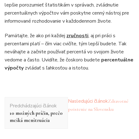
lepšie porozumieť štatistikám v správach, zvládnutie
percentuálnych výpočtov vám poskytne cenný nástroj pre
informované rozhodovanie v každodennom živote.
Pamätajte, že ako pri každej
zručnosti
, aj pri práci s
percentami platí – čím viac cvičíte, tým lepší budete. Tak
neváhajte a začnite používať percentá vo svojom živote
vedome a často. Uvidíte, že čoskoro budete
percentuálne
výpočty
zvládať s ľahkosťou a istotou.
Navigácia
Nasledujúci článok
Zdravotné
Predchádzajúci článok
v
poistenie na Slovensku
10 možných príčin, prečo
článku
mešká menštruácia