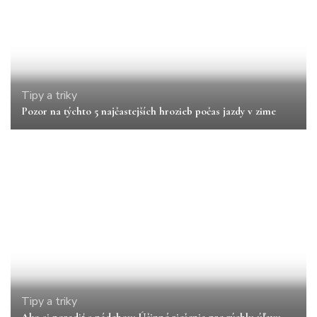
Tipy a triky
Pozor na týchto 5 najčastejších hrozieb počas jazdy v zime
Tipy a triky