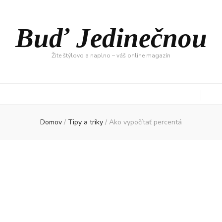
Buď Jedinečnou
Žite štýlovo a naplno – váš online magazín
Domov
/
Tipy a triky
/
Ako vypočítať percentá