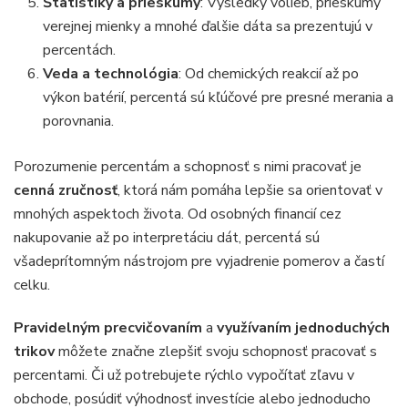
Štatistiky a prieskumy
: Výsledky volieb, prieskumy
verejnej mienky a mnohé ďalšie dáta sa prezentujú v
percentách.
Veda a technológia
: Od chemických reakcií až po
výkon batérií, percentá sú kľúčové pre presné merania a
porovnania.
Porozumenie percentám a schopnosť s nimi pracovať je
cenná zručnosť
, ktorá nám pomáha lepšie sa orientovať v
mnohých aspektoch života. Od osobných financií cez
nakupovanie až po interpretáciu dát, percentá sú
všadeprítomným nástrojom pre vyjadrenie pomerov a častí
celku.
Pravidelným precvičovaním
a
využívaním jednoduchých
trikov
môžete značne zlepšiť svoju schopnosť pracovať s
percentami. Či už potrebujete rýchlo vypočítať zľavu v
obchode, posúdiť výhodnosť investície alebo jednoducho