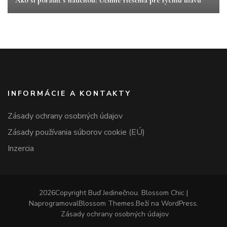
Ako si poradiť s nádchou: Účinné riešenia pre rýchlu úľavu
INFORMÁCIE A KONTAKTY
Zásady ochrany osobných údajov
Zásady používania súborov cookie (EÚ)
Inzercia
2026Copyright
Buď Jedinečnou
.
Blossom Chic |
Naprogramoval
Blossom Themes
.Beží na
WordPress
.
Zásady ochrany osobných údajov