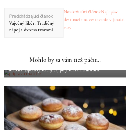
Navigácia
Nasledujúci článok
Najlepšie
Predchádzajúci článok
v
destinácie na cestovanie v januári
Vaječný likér: Tradičný
článku
2025
nápoj s dvoma tvárami
Mohlo by sa vám tiež páčiť...
Lifestyle
Varenie
Matcha: Japonský zelený čaj plný zdravia a histórie