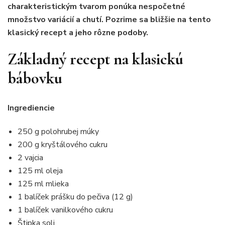
charakteristickým tvarom ponúka nespočetné
množstvo variácií a chutí. Pozrime sa bližšie na tento
klasický recept a jeho rôzne podoby.
Základný recept na klasickú
bábovku
Ingrediencie
250 g polohrubej múky
200 g kryštálového cukru
2 vajcia
125 ml oleja
125 ml mlieka
1 balíček prášku do pečiva (12 g)
1 balíček vanilkového cukru
Štipka soli