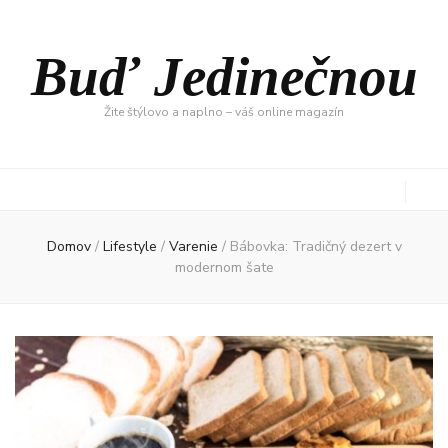
Buď Jedinečnou
Žite štýlovo a naplno – váš online magazín
Domov
/
Lifestyle
/
Varenie
/
Bábovka: Tradičný dezert v
modernom šate