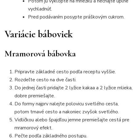
Potom ju vyklopte na mriežku a nechajte úplne
vychladnúť.
Pred podávaním posypte práškovým cukrom.
Variácie báboviek
Mramorová bábovka
Pripravte základné cesto podľa receptu vyššie.
Rozdeľte cesto na dve časti.
Do jednej časti pridajte 2 lyžice kakaa a 2 lyžice mlieka,
dobre premiešajte.
Do formy najprv nalejte polovicu svetlého cesta,
potom tmavé cesto a nakoniec zvyšok svetlého.
Vidličkou alebo špajdľou jemne premiešajte cestá pre
mramorový efekt.
Pečte podľa základného postupu.