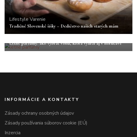
Lifestyle
Varenie
Tradičné Slovenské šišky – Dedičstvo našich starých mám
Lifestyle
Letné parfumy: ako vybrať vôňu, ktorá vydrží aj v horúčave
INFORMÁCIE A KONTAKTY
Zásady ochrany osobných údajov
Zásady používania súborov cookie (EÚ)
Inzercia