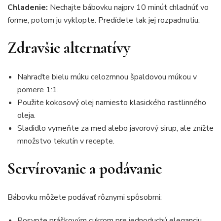
Chladenie:
Nechajte bábovku najprv 10 minút chladnúť vo
forme, potom ju vyklopte. Predídete tak jej rozpadnutiu.
Zdravšie alternatívy
Nahraďte bielu múku celozrnnou špaldovou múkou v
pomere 1:1.
Použite kokosový olej namiesto klasického rastlinného
oleja.
Sladidlo vymeňte za med alebo javorový sirup, ale znížte
množstvo tekutín v recepte.
Servírovanie a podávanie
Bábovku môžete podávať rôznymi spôsobmi:
Posypte práškovým cukrom pre jednoduchú eleganciu.