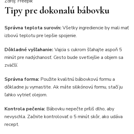
Zdroj: Freepik
Tipy pre dokonalú bábovku
Správna teplota surovín:
Všetky ingrediencie by mali mať
izbovú teplotu pre lepšie spojenie.
Dôkladné vyšľahanie:
Vajcia s cukrom šľahajte aspoň 5
minút pre nadýchanosť. Cesto bude svetlejšie a objem sa
zväčší.
Správna forma:
Použite kvalitnú bábovkovú formu a
dôkladne ju vymastite. Ak máte silikónovú formu, stačí ju
ľahko vytrieť olejom.
Kontrola pečenia:
Bábovku nepečte príliš dlho, aby
nevyschla. Začnite kontrolovať o 5 minút skôr, ako udáva
recept.