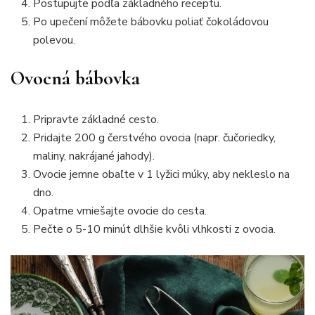
Postupujte podľa základného receptu.
Po upečení môžete bábovku poliať čokoládovou
polevou.
Ovocná bábovka
Pripravte základné cesto.
Pridajte 200 g čerstvého ovocia (napr. čučoriedky,
maliny, nakrájané jahody).
Ovocie jemne obaľte v 1 lyžici múky, aby nekleslo na
dno.
Opatrne vmiešajte ovocie do cesta.
Pečte o 5-10 minút dlhšie kvôli vlhkosti z ovocia.