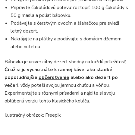
Pripravte čokoládovú polevu: roztopiť 100 g čokolády s
50 g masla a poliať bábovku.
Podávajte s čerstvým ovocím a šľahačkou pre svieži
letný dezert.
Nakrájajte na plátky a podávajte s domácim džemom
alebo nutelou.
Bábovka je univerzálny dezert vhodný na každú príležitosť.
Či už si ju vychutnáte k rannej káve, ako sladké
popoludňajšie
občerstvenie
alebo ako dezert po
večeri
, vždy poteší svojou jemnou chuťou a vôňou.
Experimentujte s rôznymi prísadami a nájdite si svoju
obľúbenú verziu tohto klasického koláča.
Ilustračný obrázok: Freepik