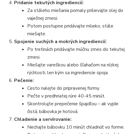
Pridanie tekutých ingrediencií:
Za stáleho miešania pomaly prilievajte olej do
vaječnej zmesi.
Potom postupne pridávajte mlieko, stále
miešajte.
Spojenie suchých a mokrých ingrediencií:
Po tretinách pridávajte múčnu zmes do tekutej
zmesi.
Miešajte vareškou alebo šľahačom na nízkej
rýchlosti, len kým sa ingrediencie spoja.
Pečenie:
Cesto nalejte do pripravenej formy.
Pečte v predhriatej rúre 40-45 minút.
Skontrolujte prepečenie špajdľou – ak vyjde
čistá, bábovka je hotová.
Chladenie a servírovanie:
Nechajte bábovku 10 minút chladnúť vo forme.