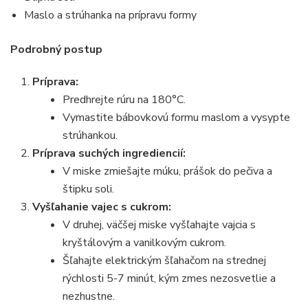
Maslo a strúhanka na prípravu formy
Podrobný postup
Príprava:
Predhrejte rúru na 180°C.
Vymastite bábovkovú formu maslom a vysypte
strúhankou.
Príprava suchých ingrediencií:
V miske zmiešajte múku, prášok do pečiva a
štipku soli.
Vyšľahanie vajec s cukrom:
V druhej, väčšej miske vyšľahajte vajcia s
kryštálovým a vanilkovým cukrom.
Šľahajte elektrickým šľahačom na strednej
rýchlosti 5-7 minút, kým zmes nezosvetlie a
nezhustne.