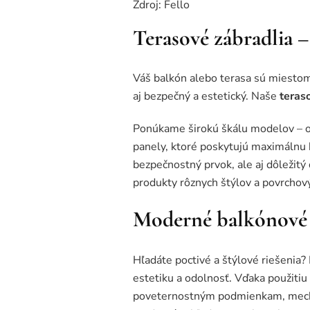
Zdroj: Fello
Terasové zábradlia –
Váš balkón alebo terasa sú miestom, 
aj bezpečný a estetický. Naše
teras
Ponúkame širokú škálu modelov – od 
panely, ktoré poskytujú maximálnu 
bezpečnostný prvok, ale aj dôležitý
produkty rôznych štýlov a povrchový
Moderné balkónové 
Hľadáte poctivé a štýlové riešeni
estetiku a odolnosť. Vďaka použiti
poveternostným podmienkam, mechan