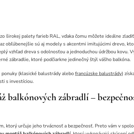
 širokej palety farieb RAL, vďaka čomu môžete ideálne zladiť 
z obľúbenejšie sú aj modely s akcentmi imitujúcimi drevo, kto
teplý vzhľad dreva s odolnosťou a jednoduchou údržbou kovu. V
né zábradlie, ktoré podčiarkne jedinečný štýl vášho balkóna.
j ponuky (klasické balustrády alebo
francúzske balustrády
) získ
i s investíciou.
ž balkónových zábradlí – bezpečnos
m, ktorý určuje jeho trvácnosť a bezpečnosť. Preto vám v spol
nu montáž balkónových zábradlí
, ktorú vykonávajú skúsení od