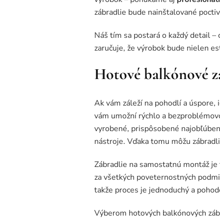
zábradlie bude nainštalované pocti
Náš tím sa postará o každý detail –
zaručuje, že výrobok bude nielen es
Hotové balkónové z
Ak vám záleží na pohodlí a úspore,
vám umožní rýchlo a bezproblémovo
vyrobené, prispôsobené najobľúbenej
nástroje. Vďaka tomu môžu zábradlie 
Zábradlie na samostatnú montáž je t
za všetkých poveternostných podmi
takže proces je jednoduchý a pohodo
Výberom hotových balkónových zábra