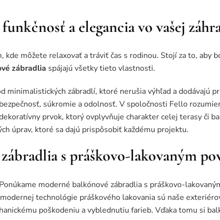
 funkčnosť a elegancia vo vašej záhr
kde môžete relaxovať a tráviť čas s rodinou. Stojí za to, aby b
ové zábradlia
spájajú všetky tieto vlastnosti.
minimalistických zábradlí, ktoré nerušia výhľad a dodávajú pr
bezpečnosť, súkromie a odolnosť. V spoločnosti Fello rozumieme
 dekoratívny prvok, ktorý ovplyvňuje charakter celej terasy či 
ch úprav, ktoré sa dajú prispôsobiť každému projektu.
zábradlia s práškovo-lakovaným p
a? Ponúkame moderné balkónové zábradlia s práškovo-lakovaný
u modernej technológie práškového lakovania sú naše exteriéro
ickému poškodeniu a vyblednutiu farieb. Vďaka tomu si balk