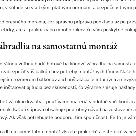
vo, v súlade so všetkými platnými normami a bezpečnostnými p
 od presného merania, cez správnu prípravu podkladu až po pre
tetický, ale aj praktický po mnoho rokov, čo vám poskytne pokoj
ábradlia na samostatnú montáž
 ideálnou voľbou budú hotové balkónové zábradlia na samostatnú
 zabezpečiť váš balkón bez potreby montážnych tímov. Naše h
ším rozmerom balkónov a ich inštalácia je intuitívna a nevyžad
inštalovať aj ľudia bez skúseností, čo výrazne znižuje náklady a
iež zárukou kvality – používame materiály odolné voči korózii 
enok. Každá súprava obsahuje podrobný návod na zostavenie 
vý. Ak však potrebujete podporu, tím spoločnosti Fello je vám k
dlí na samostatnú montáž získate praktické a estetické zabez