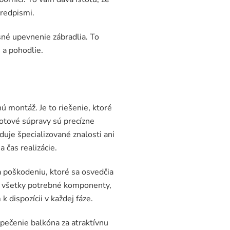
redpismi.
sné upevnenie zábradlia. To
 a pohodlie.
 montáž. Je to riešenie, ktoré
otové súpravy sú precízne
uje špecializované znalosti ani
 čas realizácie.
a poškodeniu, ktoré sa osvedčia
a všetky potrebné komponenty,
 dispozícii v každej fáze.
pečenie balkóna za atraktívnu