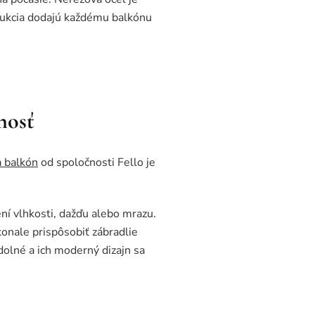
trukcia dodajú každému balkónu
nosť
a balkón
od spoločnosti Fello je
vení vlhkosti, dažďu alebo mrazu.
konale prispôsobiť zábradlie
odolné a ich moderný dizajn sa