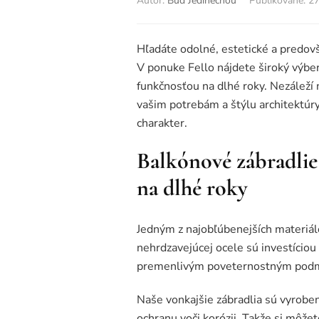
Autor:
Buď Jedinečnou
Publikované
:
27
Hľadáte odolné, estetické a predov
V ponuke Fello nájdete široký výber
funkčnosťou na dlhé roky. Nezáleží 
vašim potrebám a štýlu architektúry
charakter.
Balkónové zábradlie 
na dlhé roky
Jedným z najobľúbenejších materiálo
nehrdzavejúcej ocele sú investício
premenlivým poveternostným pod
Naše vonkajšie zábradlia sú vyroben
ochranu voči korózii. Takže si môže