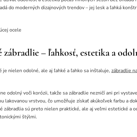
padá do moderných dizajnových trendov – jej lesk a ľahká konš
zábradlie – ľahkosť, estetika a odol
je nielen odolné, ale aj ľahké a ľahko sa inštaluje,
zábradlie n
ne odolný voči korózii, takže sa zábradlie nezničí ani pri vysta
ou lakovanou vrstvou, čo umožňuje získať akúkoľvek farbu a do
 zábradlia sú preto nielen praktické, ale aj veľmi estetické a 
tonickými štýlmi.