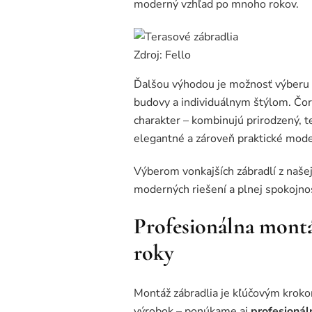
moderný vzhľad po mnoho rokov.
Zdroj: Fello
Ďalšou výhodou je možnosť výberu zo
budovy a individuálnym štýlom. Čora
charakter – kombinujú prirodzený, 
elegantné a zároveň praktické moder
Výberom vonkajších zábradlí z naše
moderných riešení a plnej spokojnost
Profesionálna montá
roky
Montáž zábradlia je kľúčovým kroko
výrobok – ponúkame aj
profesionál