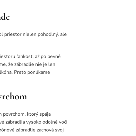
ade
ol priestor nielen pohodlný, ale
iestoru ľahkosť, až po pevné
, že zábradlie nie je len
balkóna. Preto ponúkame
ovrchom
m povrchom, ktorý spája
vé zábradlia vysoko odolné voči
ónové zábradlie zachová svoj