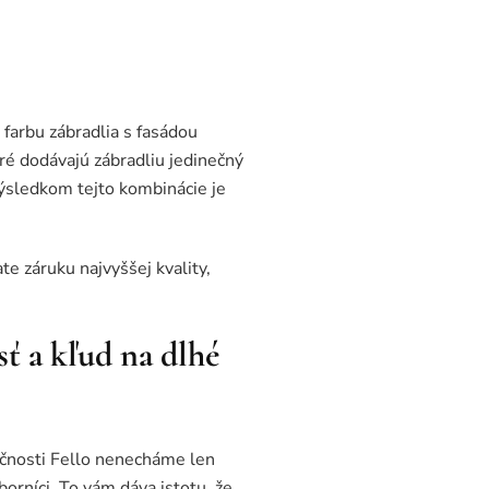
farbu zábradlia s fasádou
ré dodávajú zábradliu jedinečný
ýsledkom tejto kombinácie je
ate záruku najvyššej kvality,
ť a kľud na dlhé
očnosti Fello nenecháme len
borníci. To vám dáva istotu, že