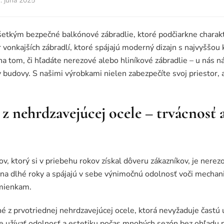
. júna 2025
šetkým bezpečné balkónové zábradlie, ktoré podčiarkne charak
 vonkajších zábradlí, ktoré spájajú moderný dizajn s najvyššou 
na tom, či hľadáte nerezové alebo hliníkové zábradlie – u nás 
 budovy. S našimi výrobkami nielen zabezpečíte svoj priestor, 
z nehrdzavejúcej ocele – trvácnosť 
v, ktorý si v priebehu rokov získal dôveru zákazníkov, je nerez
u na dlhé roky a spájajú v sebe výnimočnú odolnosť voči mecha
mienkam.
é z prvotriednej nehrdzavejúcej ocele, ktorá nevyžaduje častú ú
te užívať odolnosť a estetiku počas mnohých sezón bez ohľadu 