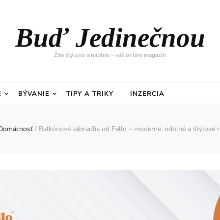
Buď Jedinečnou
Žite štýlovo a naplno – váš online magazín
E
BÝVANIE
TIPY A TRIKY
INZERCIA
Domácnosť
/
Balkónové zábradlia od Fello – moderné, odolné a štýlové r