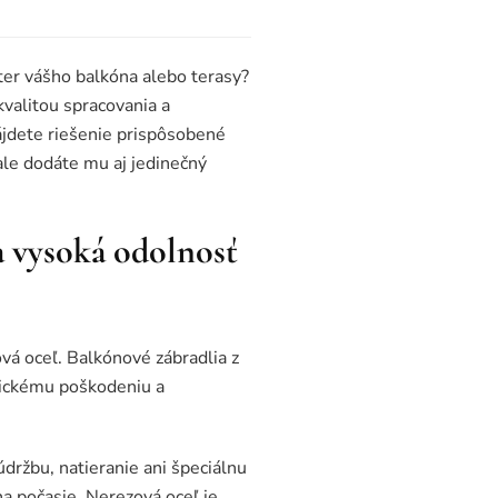
ter vášho balkóna alebo terasy?
kvalitou spracovania a
nájdete riešenie prispôsobené
ale dodáte mu aj jedinečný
a vysoká odolnosť
ová oceľ. Balkónové zábradlia z
nickému poškodeniu a
držbu, natieranie ani špeciálnu
na počasie. Nerezová oceľ je