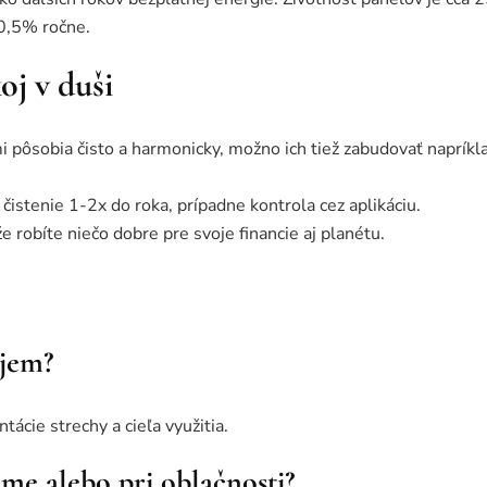
 0,5% ročne.
oj v duši
 pôsobia čisto a harmonicky, možno ich tiež zabudovať napríkl
čistenie 1-2x do roka, prípadne kontrola cez aplikáciu.
e robíte niečo dobre pre svoje financie aj planétu.
ujem?
ntácie strechy a cieľa využitia.
ime alebo pri oblačnosti?