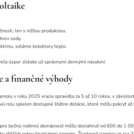
oltaike
čnosti, len s nižšou produkciou.
ohrev vody.
ktrinu, solárne kolektory teplo.
.
veľa úspor získate už správnymi dennými návykmi.
e a finančné výhody
vensku v roku 2025 vracia spravidla za 5 až 10 rokov, v závislos
vú rolu spielen dostupné štátne dotácie, ktoré môžu pokryť až n
i pre bežnú rodinnú domácnosť môžu dosiahnuť od 600 do 1 00
ľko ďalších rokov bezplatnej energie. Životnosť panelov je cca 