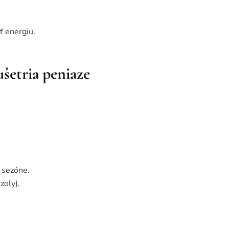
ť energiu.
ušetria peniaze
 sezóne.
zoly).