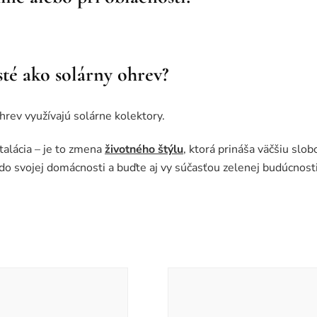
isté ako solárny ohrev?
ohrev využívajú solárne kolektory.
štalácia – je to zmena
životného štýlu
, ktorá prináša väčšiu slob
 do svojej domácnosti a buďte aj vy súčasťou zelenej budúcnosti