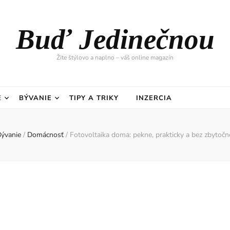
Buď Jedinečnou
Žite štýlovo a naplno – váš online magazín
E
BÝVANIE
TIPY A TRIKY
INZERCIA
Bývanie
/
Domácnosť
/
Fotovoltaika doma: pekne, prakticky a bez zbytoč