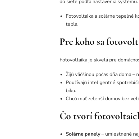
do siete podľa nastavenia systému.
Fotovoltaika a solárne tepelné ko
tepla.
Pre koho sa fotovolt
Fotovoltaika je skvelá pre domácnos
Žijú väčšinou počas dňa doma – na
Používajú inteligentné spotrebiče
biku.
Chcú mať zelenší domov bez veľk
Čo tvorí fotovoltaic
Solárne panely
– umiestnené naj