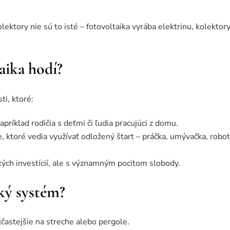
lektory nie sú to isté – fotovoltaika vyrába elektrinu, kolektor
aika hodí?
ti, ktoré:
príklad rodičia s deťmi či ľudia pracujúci z domu.
, ktoré vedia využívať odložený štart – práčka, umývačka, robot
ých investícií, ale s významným pocitom slobody.
ký systém?
častejšie na streche alebo pergole.