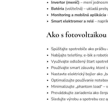
Invertor (menič)
– mení jednosmer
Batéria
(voliteľná) – ukladá preby
Monitoring a mobilná aplikácia
–
Smart elektromer a relé
– naprík
Ako s fotovoltaikou 
Spúšťajte spotrebiče ako práčku 
Nabíjajte telefóny, e-bik a robot
Využívajte odložený štart spotreb
Používajte smart zásuvky, ktoré 
Nastavte elektrický bojler ako „b
Optimalizujte používanie notebo
Minimalizujte „phantom load“ – v
Prevádzkujte zariadenia ako čerp
Sledujte výrobu a spotrebu cez a