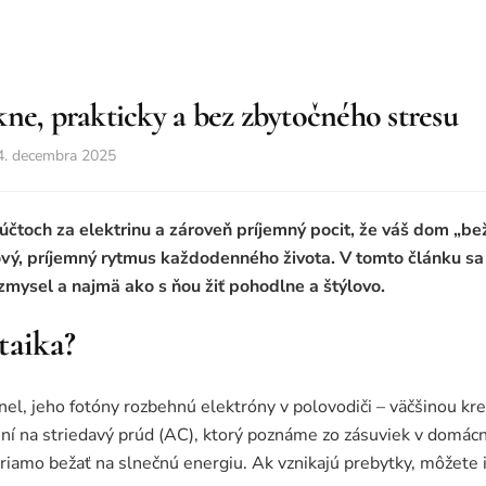
ne, prakticky a bez zbytočného stresu
4. decembra 2025
účtoch za elektrinu a zároveň príjemný pocit, že váš dom „bež
nový, príjemný rytmus každodenného života. V tomto článku sa
zmysel a najmä ako s ňou žiť pohodlne a štýlovo.
taika?
nel, jeho fotóny rozbehnú elektróny v polovodiči – väčšinou kr
ní na striedavý prúd (AC), ktorý poznáme zo zásuviek v domácn
iamo bežať na slnečnú energiu. Ak vznikajú prebytky, môžete i