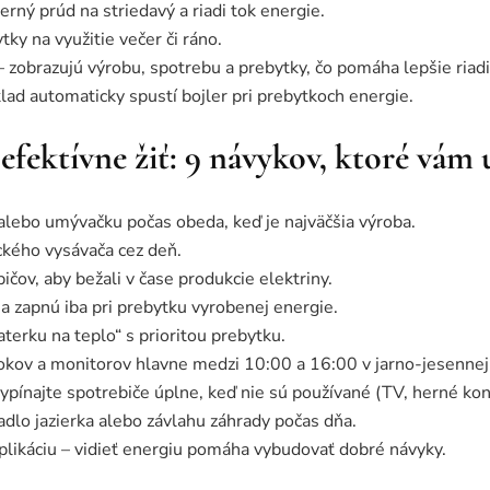
ný prúd na striedavý a riadi tok energie.
tky na využitie večer či ráno.
 zobrazujú výrobu, spotrebu a prebytky, čo pomáha lepšie riadi
lad automaticky spustí bojler pri prebytkoch energie.
efektívne žiť: 9 návykov, ktoré vám 
alebo umývačku počas obeda, keď je najväčšia výroba.
ického vysávača cez deň.
ičov, aby bežali v čase produkcie elektriny.
sa zapnú iba pri prebytku vyrobenej energie.
aterku na teplo“ s prioritou prebytku.
okov a monitorov hlavne medzi 10:00 a 16:00 v jarno-jesennej
ypínajte spotrebiče úplne, keď nie sú používané (TV, herné kon
adlo jazierka alebo závlahu záhrady počas dňa.
plikáciu – vidieť energiu pomáha vybudovať dobré návyky.