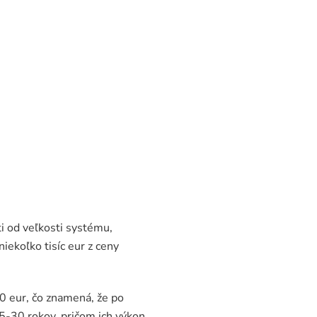
ti od veľkosti systému,
iekoľko tisíc eur z ceny
0 eur, čo znamená, že po
25-30 rokov, pričom ich výkon