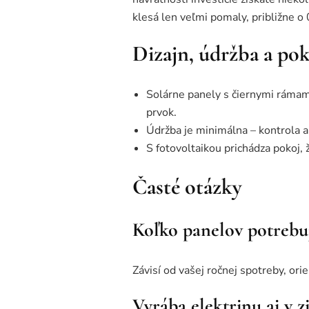
klesá len veľmi pomaly, približne o
Dizajn, údržba a pok
Solárne panely s čiernymi rámami
prvok.
Údržba je minimálna – kontrola a 
S fotovoltaikou prichádza pokoj, ž
Časté otázky
Koľko panelov potreb
Závisí od vašej ročnej spotreby, orie
Vyrába elektrinu aj v z