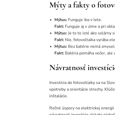
Mýty a fakty o fotov
Mýtus:
Funguje iba v lete.
Fakt:
Funguje aj v zime a pri obla
Mýtus:
Je to to isté ako solárny 
Fakt:
Nie, fotovoltaika vyrába ele
Mýtus:
Bez batérie nemá zmysel
Fakt:
Batéria pomáha večer, ale 
Návratnosť investíci
Investícia do fotovoltaiky sa na Slo
spotreby a orientácie strechy. Kľúčo
inštalácie.
Ročné úspory na elektrickej energi
návratnosti investície získate nieko