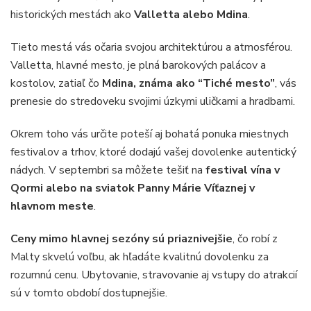
historických mestách ako
Valletta alebo Mdina
.
Tieto mestá vás očaria svojou architektúrou a atmosférou.
Valletta, hlavné mesto, je plná barokových palácov a
kostolov, zatiaľ čo
Mdina, známa ako “Tiché mesto”
, vás
prenesie do stredoveku svojimi úzkymi uličkami a hradbami.
Okrem toho vás určite poteší aj bohatá ponuka miestnych
festivalov a trhov, ktoré dodajú vašej dovolenke autentický
nádych. V septembri sa môžete tešiť na
festival vína v
Qormi alebo na sviatok Panny Márie Víťaznej v
hlavnom meste
.
Ceny mimo hlavnej sezóny sú priaznivejšie
, čo robí z
Malty skvelú voľbu, ak hľadáte kvalitnú dovolenku za
rozumnú cenu. Ubytovanie, stravovanie aj vstupy do atrakcií
sú v tomto období dostupnejšie.