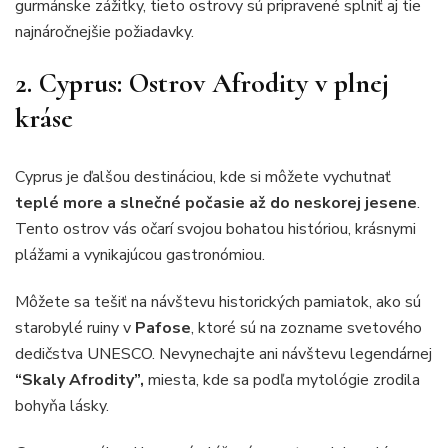
gurmánske zážitky, tieto ostrovy sú pripravené splniť aj tie
najnáročnejšie požiadavky.
2. Cyprus: Ostrov Afrodity v plnej
kráse
Cyprus je ďalšou destináciou, kde si môžete vychutnať
teplé more a slnečné počasie až do neskorej jesene
.
Tento ostrov vás očarí svojou bohatou históriou, krásnymi
plážami a vynikajúcou gastronómiou.
Môžete sa tešiť na návštevu historických pamiatok, ako sú
starobylé ruiny v
Pafose
, ktoré sú na zozname svetového
dedičstva UNESCO. Nevynechajte ani návštevu legendárnej
“Skaly Afrodity”,
miesta, kde sa podľa mytológie zrodila
bohyňa lásky.