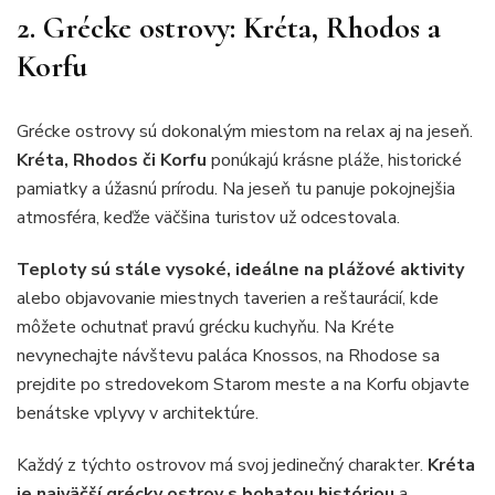
2. Grécke ostrovy: Kréta, Rhodos a
Korfu
Grécke ostrovy sú dokonalým miestom na relax aj na jeseň.
Kréta, Rhodos či Korfu
ponúkajú krásne pláže, historické
pamiatky a úžasnú prírodu. Na jeseň tu panuje pokojnejšia
atmosféra, keďže väčšina turistov už odcestovala.
Teploty sú stále vysoké, ideálne na plážové aktivity
alebo objavovanie miestnych taverien a reštaurácií, kde
môžete ochutnať pravú grécku kuchyňu. Na Kréte
nevynechajte návštevu paláca Knossos, na Rhodose sa
prejdite po stredovekom Starom meste a na Korfu objavte
benátske vplyvy v architektúre.
Každý z týchto ostrovov má svoj jedinečný charakter.
Kréta
je najväčší grécky ostrov s bohatou históriou
a