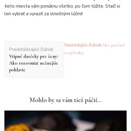
tieto miesta vám ponúknu všetko, po čom túžite. Stačí si
len vybrať a vyraziť za slnečnými lúčmi!
Navigácia
Nasledujúci článok
Ako počítať
Predchádzajúci článok
v
trojčlenku
Vtipné darčeky pre ženy:
článku
Ako rozosmiať nežnejšie
pohlavie
Mohlo by sa vám tiež páčiť...