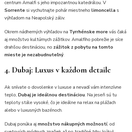
centrum Amalfi s jeho impozantnou katedrálou. V
Sorrente
si vychutnajte pohár miestneho
limoncella
s
výhľadom na Neapolský záliv.
Okrem nádherných výhľadov na
Tyrrhénske more
vás čaká
aj množstvo kultúrnych zážitkov. Amalfiho pobrežie je síce
drahšou destináciou, no
zážitok z pobytu na tomto
mieste je nezabudnuteľný
.
4. Dubaj: Luxus v každom detaile
Ak snívate o dovolenke v luxuse a nevadí vám intenzívne
teplo,
Dubaj je ideálnou destináciou
. Na jeseň sú tu
teploty stále vysoké, čo je ideálne na relax na plážach
alebo v luxusných bazénoch.
Dubaj ponúka aj
množstvo nákupných možností
, od
svetových módnych značiek až po tradičné trhy (súky).