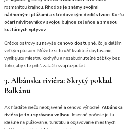
rozmanitou krajinou.
Rhodos je známy svojimi
nádhernými plážami a stredovekým dedičstvom
.
Korfu
očarí návštevníkov svojou bujnou zeleňou a zmesou
kultúrnych vplyvov
.
Grécke ostrovy sú navyše
cenovo dostupné
, čo je ďalším
veľkým plusom. Môžete si tu užiť kvalitné ubytovanie,
vynikajúcu miestnu kuchyňu a nezabudnuteľné zážitky bez
toho, aby ste príliš zaťažili svoj rozpočet.
3. Albánska riviéra: Skrytý poklad
Balkánu
Ak hľadáte niečo neobjavené a cenovo výhodné,
Albánska
riviéra je tou správnou voľbou
. Jesenné počasie je tu
ideálne na plážovanie, turistiku a objavovanie miestnych