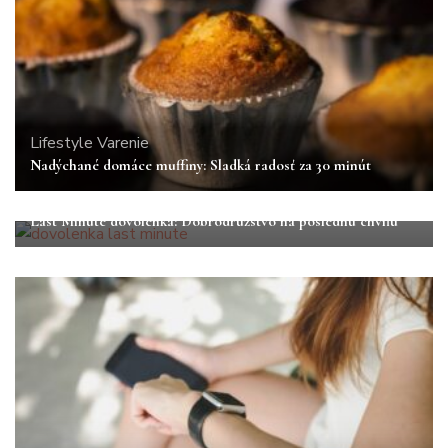
Lifestyle
Varenie
Nadýchané domáce muffiny: Sladká radosť za 30 minút
Cestovanie
Lifestyle
Last Minute dovolenka: Dobrodružstvo na poslednú chvíľu