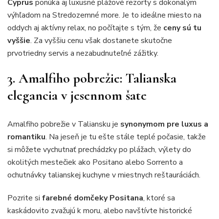
Cyprus
ponúka aj luxusné plážové rezorty s dokonalým
výhľadom na Stredozemné more. Je to ideálne miesto na
oddych aj aktívny relax, no počítajte s tým, že
ceny sú tu
vyššie
. Za vyššiu cenu však dostanete skutočne
prvotriedny servis a nezabudnuteľné zážitky.
3. Amalfiho pobrežie: Talianska
elegancia v jesennom šate
Amalfiho pobrežie v Taliansku je
synonymom pre luxus a
romantiku
. Na jeseň je tu ešte stále teplé počasie, takže
si môžete vychutnať prechádzky po plážach, výlety do
okolitých mestečiek ako Positano alebo Sorrento a
ochutnávky talianskej kuchyne v miestnych reštauráciách.
Pozrite si
farebné domčeky Positana
, ktoré sa
kaskádovito zvažujú k moru, alebo navštívte historické