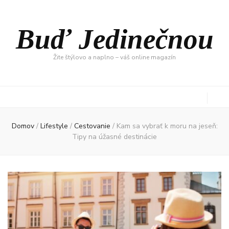
Buď Jedinečnou
Žite štýlovo a naplno – váš online magazín
Domov
/
Lifestyle
/
Cestovanie
/
Kam sa vybrať k moru na jeseň:
Tipy na úžasné destinácie