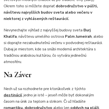
Okrem toho si môžete dopriať
dobrodružstvo v púšti,
návštevu najvyšších budov sveta alebo večeru v
niektorej z vyhlásených reštaurácií.
Nevynechajte výhľad z najvyššej budovy sveta
Burj
Khalifa
, návštevu umelého ostrova
Palm Jumeirah
, alebo
si doprajte nezabudnuteľnú večeru v podvodnej reštaurácii.
Dubaj je miestom, kde sa snúbi moderná architektúra s
tradičnou arabskou kultúrou, čo vytvára jedinečnú
atmosféru.
Na Záver
Nech už sa rozhodnete pre ktorúkoľvek z týchto
destinácií
, jedno je isté – jeseň môže byť dokonalým
časom na únik za teplom a slnkom. Či už hľadáte
romantiku, dobrodružstvo
alebo len
oddych na pláži
,