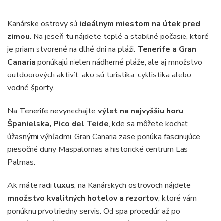
Kanárske ostrovy sú
ideálnym miestom na útek pred
zimou
. Na jeseň tu nájdete teplé a stabilné počasie, ktoré
je priam stvorené na dlhé dni na pláži.
Tenerife a Gran
Canaria
ponúkajú nielen nádherné pláže, ale aj množstvo
outdoorových aktivít, ako sú turistika, cyklistika alebo
vodné športy.
Na Tenerife nevynechajte
výlet na najvyššiu horu
Španielska, Pico del Teide
, kde sa môžete kochať
úžasnými výhľadmi. Gran Canaria zase ponúka fascinujúce
piesočné duny Maspalomas a historické centrum Las
Palmas.
Ak máte radi
luxus
, na Kanárskych ostrovoch nájdete
množstvo kvalitných hotelov a rezortov
, ktoré vám
ponúknu prvotriedny servis. Od spa procedúr až po