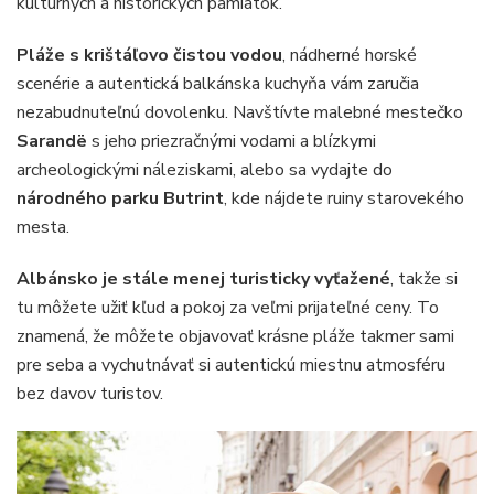
kultúrnych a historických pamiatok.
Pláže s krištáľovo čistou vodou
, nádherné horské
scenérie a autentická balkánska kuchyňa vám zaručia
nezabudnuteľnú dovolenku. Navštívte malebné mestečko
Sarandë
s jeho priezračnými vodami a blízkymi
archeologickými náleziskami, alebo sa vydajte do
národného parku Butrint
, kde nájdete ruiny starovekého
mesta.
Albánsko je stále menej turisticky vyťažené
, takže si
tu môžete užiť kľud a pokoj za veľmi prijateľné ceny. To
znamená, že môžete objavovať krásne pláže takmer sami
pre seba a vychutnávať si autentickú miestnu atmosféru
bez davov turistov.