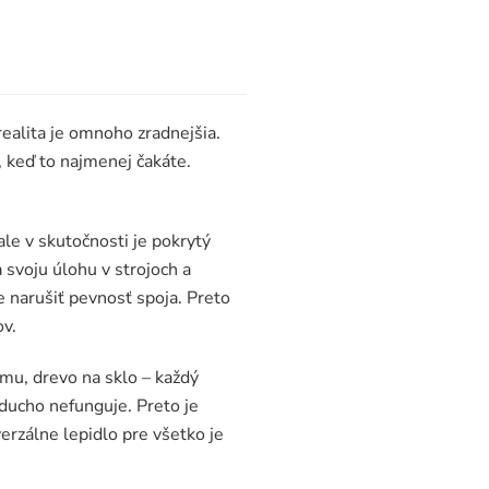
realita je omnoho zradnejšia.
, keď to najmenej čakáte.
ale v skutočnosti je pokrytý
 svoju úlohu v strojoch a
 narušiť pevnosť spoja. Preto
ov.
umu, drevo na sklo – každý
oducho nefunguje. Preto je
verzálne lepidlo pre všetko je