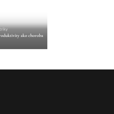
triky
roduktivity ako choroba