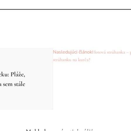
Nasledujúci článok
Hotová strúhanka – p
strúhanku na kurča?
ku: Pláže,
a sem stále