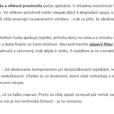
ta a vlhkosť prostredia
počas aplikácie. V chladnej miestnosti 
e. Vo vlhkom prostredí môže naopak dôjsť k degradácii spoja, a
áli vždy pozerajú na parametre výrobcu – a ak sa píše, že ideá
Niektorí ľudia aplikujú lepidlo, priložia diely na seba a o minútu
k a doba fixácie sú často kľúčové. Ako keď meníte
olejový filter
hnutý a utesnený, inak dôjde k úniku. S lepidlom je to rovnaké:
“ – zlé dávkovanie komponentov pri dvojzložkových lepidlách, 
 nedočkavosť. Všetko to sú drobnosti, ktoré však rozhodujú o tom
 prvom náraze.
í, už sa ťažko napraví. Preto sa vždy oplatí venovať pár minút 
nie je len technická činnosť – je to remeslo.