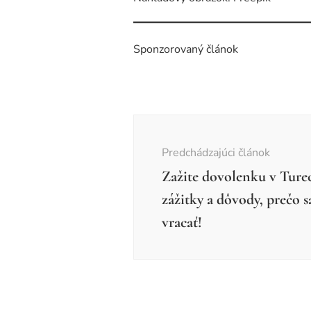
Sponzorovaný článok
Navigácia
v
Predchádzajúci článok
článku
Zažite dovolenku v Turec
zážitky a dôvody, prečo s
vracať!