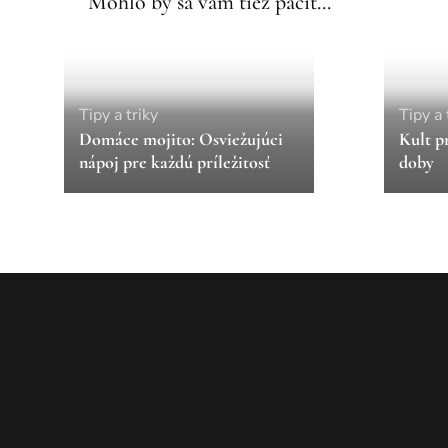
Mohlo by sa vám tiež páčiť...
Tipy a triky
Tipy a 
Domáce mojito: Osviežujúci
Kult p
nápoj pre každú príležitosť
doby