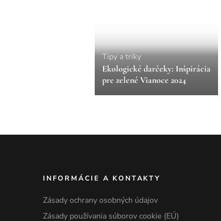
Tipy a triky
Ekologické darčeky: Inšpirácia
pre zelené Vianoce 2024
INFORMÁCIE A KONTAKTY
Zásady ochrany osobných údajov
Zásady používania súborov cookie (EÚ)