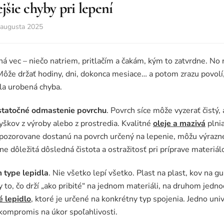
ejšie chyby pri lepení
 augusta 2025
á vec – niečo natriem, pritlačím a čakám, kým to zatvrdne. No 
Môže držať hodiny, dni, dokonca mesiace… a potom zrazu povolí
la urobená chyba.
tatočné odmastenie povrchu
. Povrch síce môže vyzerať čistý, 
škov z výroby alebo z prostredia. Kvalitné
oleje a mazivá
plnia
nepozorovane dostanú na povrch určený na lepenie, môžu výrazne
e dôležitá dôsledná čistota a ostražitosť pri príprave materiál
 type lepidla
. Nie všetko lepí všetko. Plast na plast, kov na g
y to, čo drží „ako pribité“ na jednom materiáli, na druhom jedn
é lepidlo
, ktoré je určené na konkrétny typ spojenia. Jedno uni
 kompromis na úkor spoľahlivosti.