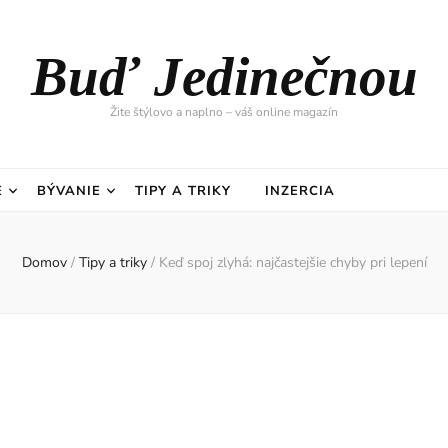
Buď Jedinečnou
Žite štýlovo a naplno – váš online magazín
E
BÝVANIE
TIPY A TRIKY
INZERCIA
Domov
/
Tipy a triky
/
Keď spoj zlyhá: najčastejšie chyby pri lepení