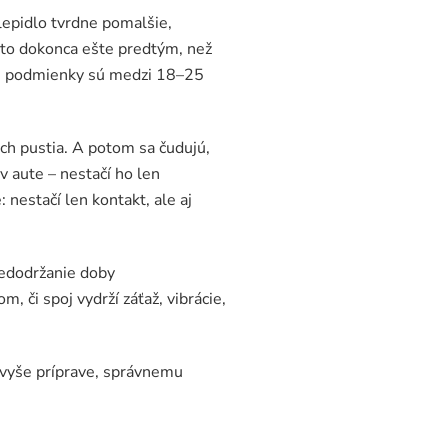
lepidlo tvrdne pomalšie,
 to dokonca ešte predtým, než
lne podmienky sú medzi 18–25
 ich pustia. A potom sa čudujú,
v aute – nestačí ho len
 nestačí len kontakt, ale aj
nedodržanie doby
, či spoj vydrží záťaž, vibrácie,
navyše príprave, správnemu