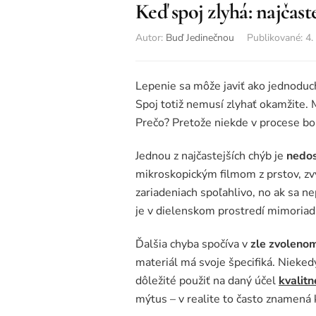
Keď spoj zlyhá: najčast
Autor:
Buď Jedinečnou
Publikované
:
4.
Lepenie sa môže javiť ako jednoduch
Spoj totiž nemusí zlyhať okamžite. 
Prečo? Pretože niekde v procese bo
Jednou z najčastejších chýb je
nedos
mikroskopickým filmom z prstov, zvy
zariadeniach spoľahlivo, no ak sa 
je v dielenskom prostredí mimoriadn
Ďalšia chyba spočíva v
zle zvolenom
materiál má svoje špecifiká. Nieked
dôležité použiť na daný účel
kvalitn
mýtus – v realite to často znamená