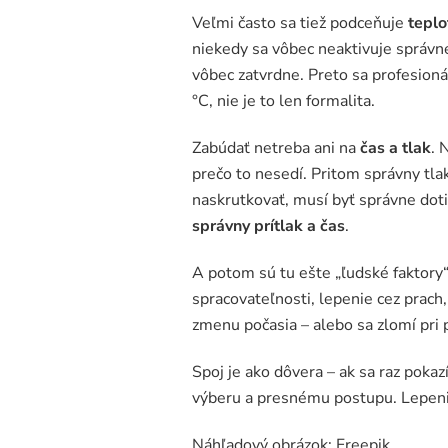
Veľmi často sa tiež podceňuje
teplo
niekedy sa vôbec neaktivuje správn
vôbec zatvrdne. Preto sa profesion
°C, nie je to len formalita.
Zabúdať netreba ani na
čas a tlak
. 
prečo to nesedí. Pritom správny tla
naskrutkovať, musí byť správne dotia
správny prítlak a čas
.
A potom sú tu ešte „ľudské faktory
spracovateľnosti, lepenie cez prach,
zmenu počasia – alebo sa zlomí pri
Spoj je ako dôvera – ak sa raz pokaz
výberu a presnému postupu. Lepenie 
Náhľadový obrázok: Freepik