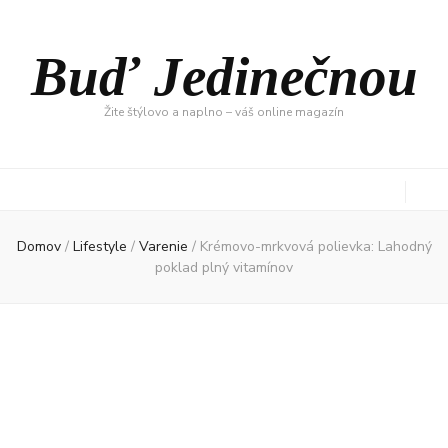
Buď Jedinečnou
Žite štýlovo a naplno – váš online magazín
Domov
/
Lifestyle
/
Varenie
/
Krémovo-mrkvová polievka: Lahodný
poklad plný vitamínov