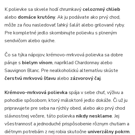
K polievke sa skvele hodí chrumkavý
celozrnný chlieb
alebo
domáce krutóny
. Ak ju podávate ako prvý chod,
môže za ňou nasledovať ľahký šalát alebo grilované ryby.
Pre kompletné jedlo skombinujte polievku s plneným
sendvičom alebo quiche.
Čo sa týka nápojov, krémovo-mrkvová polievka sa dobre
páruje s
bielym vínom
, napríklad Chardonnay alebo
Sauvignon Blanc. Pre nealkoholickú alternatívu skúste
čerstvú mrkvovú šťavu
alebo
zázvorový čaj
.
Krémovo-mrkvová polievka
spája v sebe chuť, výživu a
pohodlie spôsobom, ktorý máloktoré jedlo dokáže. Či už ju
pripravujete pre seba na rýchly obed, alebo ako prvý chod
slávnostnej večere, táto polievka
nikdy nesklame
. Jej
všestrannosť a jednoduché prispôsobenie rôznym chutiam a
diétnym potrebám z nej robia skutočne
univerzálny pokrm
.