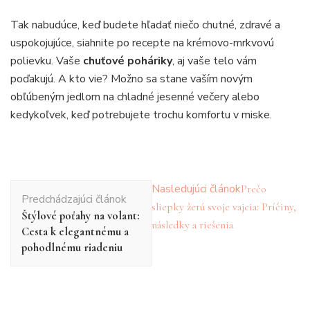
Tak nabudúce, keď budete hľadať niečo chutné, zdravé a
uspokojujúce, siahnite po recepte na krémovo-mrkvovú
polievku. Vaše
chuťové poháriky
, aj vaše telo vám
poďakujú. A kto vie? Možno sa stane vaším novým
obľúbeným jedlom na chladné jesenné večery alebo
kedykoľvek, keď potrebujete trochu komfortu v miske.
Navigácia
Nasledujúci článok
Prečo
Predchádzajúci článok
v
sliepky žerú svoje vajcia: Príčiny,
Štýlové poťahy na volant:
článku
následky a riešenia
Cesta k elegantnému a
pohodlnému riadeniu