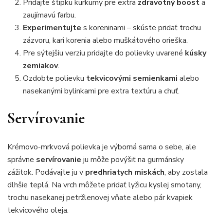
Pridajte štipku kurkumy pre extra
zdravotný boost
a
zaujímavú farbu.
Experimentujte
s koreninami – skúste pridať trochu
zázvoru, kari korenia alebo muškátového orieška.
Pre sýtejšiu verziu pridajte do polievky uvarené
kúsky
zemiakov
.
Ozdobte polievku
tekvicovými semienkami
alebo
nasekanými bylinkami pre extra textúru a chuť.
Servírovanie
Krémovo-mrkvová polievka je výborná sama o sebe, ale
správne
servírovanie
ju môže povýšiť na gurmánsky
zážitok. Podávajte ju v
predhriatych miskách
, aby zostala
dlhšie teplá. Na vrch môžete pridať lyžicu kyslej smotany,
trochu nasekanej petržlenovej vňate alebo pár kvapiek
tekvicového oleja.