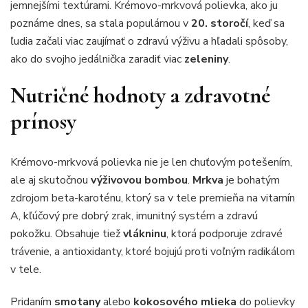
jemnejšími textúrami. Krémovo-mrkvová polievka, ako ju
poznáme dnes, sa stala populárnou v
20. storočí
, keď sa
ľudia začali viac zaujímať o zdravú výživu a hľadali spôsoby,
ako do svojho jedálnička zaradiť viac
zeleniny
.
Nutričné hodnoty a zdravotné
prínosy
Krémovo-mrkvová polievka nie je len chuťovým potešením,
ale aj skutočnou
výživovou bombou
.
Mrkva
je bohatým
zdrojom beta-karoténu, ktorý sa v tele premieňa na vitamín
A, kľúčový pre dobrý zrak, imunitný systém a zdravú
pokožku. Obsahuje tiež
vlákninu
, ktorá podporuje zdravé
trávenie, a antioxidanty, ktoré bojujú proti voľným radikálom
v tele.
Pridaním
smotany
alebo
kokosového mlieka
do polievky