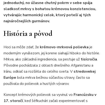
jednoduchý, no úžasne chutný pokrm v sebe spája
sladkosť mrkvy s bohatou krémovou konzistenciou,
vytvárajúc harmonický celok, ktorý poteší aj tých
najnáročnejších gurmánov.
História a pôvod
Hoci sa môže zdať, že
krémovo-mrkvová polievka
je
moderným vynálezom, jej korene siahajú hlboko do histórie.
Mrkva, ako základná ingrediencia, sa pestuje už
tisícročia
.
Pôvodne pochádzala z oblasti dnešného Afganistanu a
Iránu, odkiaľ sa rozšírila do celého sveta. V
stredovekej
Európe
bola mrkva bežnou súčasťou stravy, často sa
používala do polievok a hustých vývarov.
Koncept krémových polievok sa vyvinul vo
Francúzsku v
17. storočí
, keď šéfkuchári začali experimentovať s