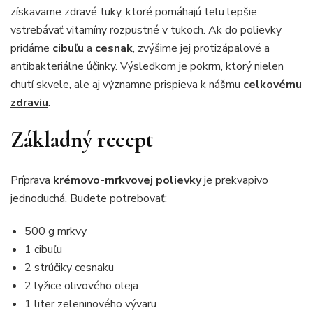
získavame zdravé tuky, ktoré pomáhajú telu lepšie
vstrebávať vitamíny rozpustné v tukoch. Ak do polievky
pridáme
cibuľu
a
cesnak
, zvýšime jej protizápalové a
antibakteriálne účinky. Výsledkom je pokrm, ktorý nielen
chutí skvele, ale aj významne prispieva k nášmu
celkovému
zdraviu
.
Základný recept
Príprava
krémovo-mrkvovej polievky
je prekvapivo
jednoduchá. Budete potrebovať:
500 g mrkvy
1 cibuľu
2 strúčiky cesnaku
2 lyžice olivového oleja
1 liter zeleninového vývaru