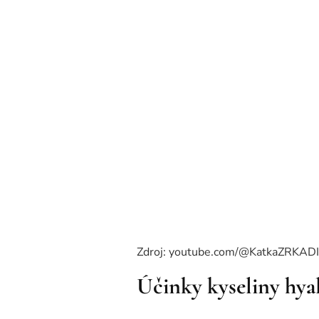
Zdroj: youtube.com/@KatkaZRKAD
Účinky kyseliny hya