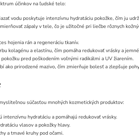
ktrum účinkov na ľudské telo:
azať vodu poskytuje intenzívnu hydratáciu pokožke, čím ju udrž
ierňovať zápaly v tele, čo je užitočné pri liečbe rôznych kožn
es hojenia rán a regeneráciu tkanív.
orbu kolagénu a elastínu, čím pomáha redukovať vrásky a jemné 
i pokožku pred poškodením voľnými radikálmi a UV žiarením.
bí ako prirodzené mazivo, čím zmierňuje bolesť a zlepšuje pohy
e
dmysliteľnou súčasťou mnohých kozmetických produktov:
ú intenzívnu hydratáciu a pomáhajú redukovať vrásky.
dratáciu vlasov a pokožky hlavy.
chy a tmavé kruhy pod očami.