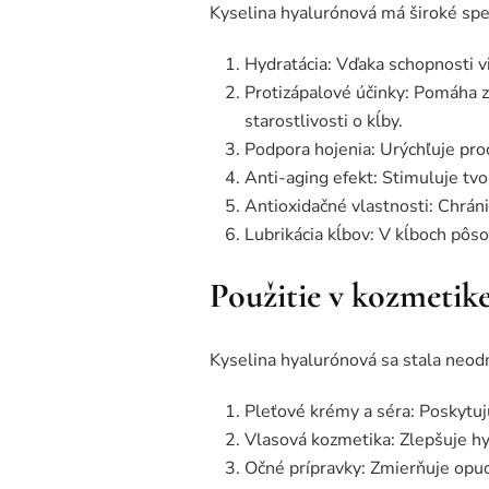
Kyselina hyalurónová má široké spe
Hydratácia: Vďaka schopnosti vi
Protizápalové účinky: Pomáha zm
starostlivosti o kĺby.
Podpora hojenia: Urýchľuje proc
Anti-aging efekt: Stimuluje tv
Antioxidačné vlastnosti: Chrán
Lubrikácia kĺbov: V kĺboch pôso
Použitie v kozmetik
Kyselina hyalurónová sa stala neo
Pleťové krémy a séra: Poskytuj
Vlasová kozmetika: Zlepšuje hy
Očné prípravky: Zmierňuje opu