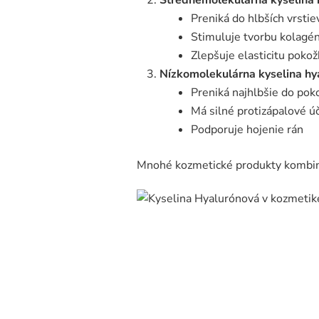
Preniká do hlbších vrsti
Stimuluje tvorbu kolagé
Zlepšuje elasticitu pokož
Nízkomolekulárna kyselina hy
Preniká najhlbšie do pok
Má silné protizápalové ú
Podporuje hojenie rán
Mnohé kozmetické produkty kombin