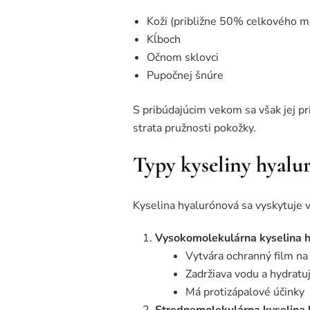
Koži (približne 50% celkového m
Kĺboch
Očnom sklovci
Pupočnej šnúre
S pribúdajúcim vekom sa však jej pr
strata pružnosti pokožky.
Typy kyseliny hyalu
Kyselina hyalurónová sa vyskytuje v
Vysokomolekulárna kyselina 
Vytvára ochranný film na
Zadržiava vodu a hydratu
Má protizápalové účinky
Strednemolekulárna kyselina