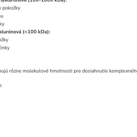
ev pokožky
nu
ky
alurónová (<100 kDa):
ožky
činky
ujú rôzne molekulové hmotnosti pre dosiahnutie komplexného