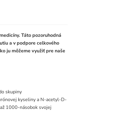
 medicíny. Táto pozoruhodná
nutiu a v podpore celkového
 ako ju môžeme využiť pre naše
 do skupiny
urónovej kyseliny a N-acetyl-D-
– až 1000-násobok svojej