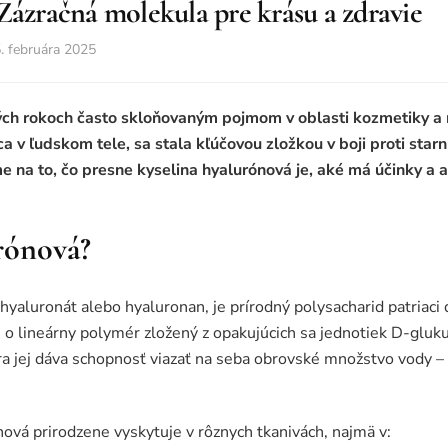
Zázračná molekula pre krásu a zdravie
. februára 2025
ných rokoch často skloňovaným pojmom v oblasti kozmetiky a
a v ľudskom tele, sa stala kľúčovou zložkou v boji proti star
e na to, čo presne kyselina hyalurónová je, aké má účinky a
urónová?
hyaluronát alebo hyaluronan, je prírodný polysacharid patriaci
o lineárny polymér zložený z opakujúcich sa jednotiek D-gluk
ra jej dáva schopnosť viazať na seba obrovské množstvo vody 
ová prirodzene vyskytuje v rôznych tkanivách, najmä v: