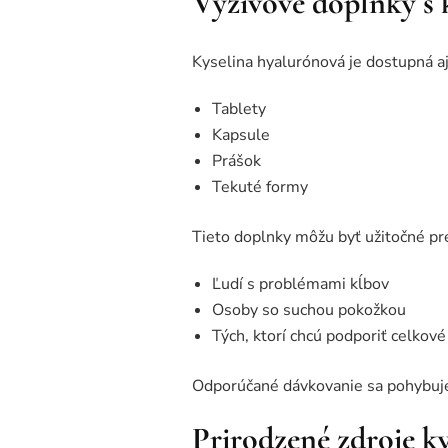
Výživové doplnky s 
Kyselina hyalurónová je dostupná a
Tablety
Kapsule
Prášok
Tekuté formy
Tieto doplnky môžu byť užitočné pr
Ľudí s problémami kĺbov
Osoby so suchou pokožkou
Tých, ktorí chcú podporiť celkové
Odporúčané dávkovanie sa pohybuje
Prirodzené zdroje k