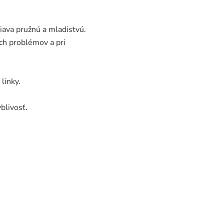
iava pružnú a mladistvú.
ých problémov a pri
linky.
blivosť.