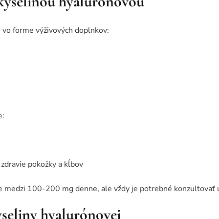
kyselinou hyalurónovou
j vo forme výživových doplnkov:
e:
 zdravie pokožky a kĺbov
 medzi 100-200 mg denne, ale vždy je potrebné konzultovať u
yseliny hyalurónovej