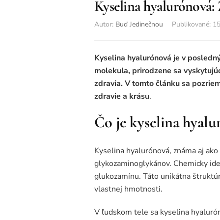
Kyselina hyalurónová: 
Autor:
Buď Jedinečnou
Publikované
:
15
Kyselina hyalurónová je v posled
molekula, prirodzene sa vyskytujúc
zdravia. V tomto článku sa pozriem
zdravie a krásu
.
Čo je kyselina hyal
Kyselina hyalurónová, známa aj ako 
glykozaminoglykánov. Chemicky ide 
glukozamínu. Táto unikátna štruktú
vlastnej hmotnosti.
V ľudskom tele sa kyselina hyalurón