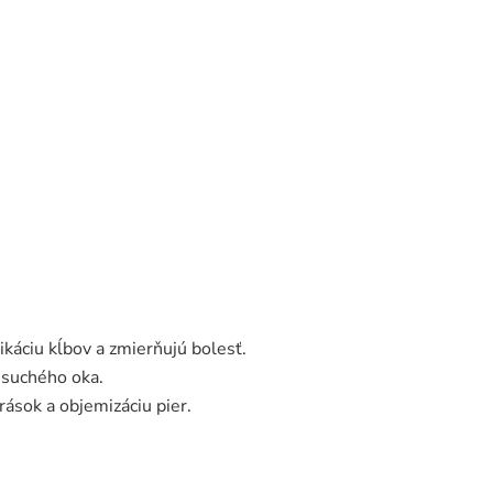
rikáciu kĺbov a zmierňujú bolesť.
 suchého oka.
rások a objemizáciu pier.