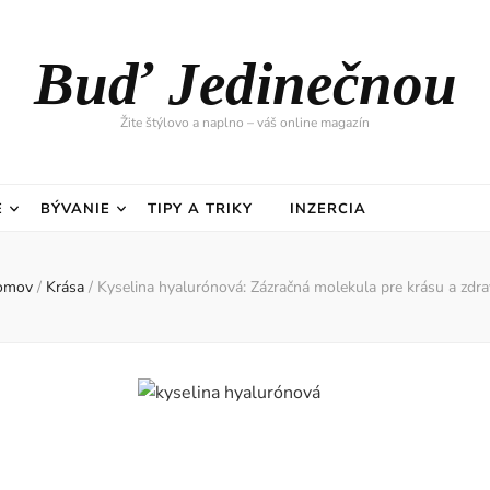
Buď Jedinečnou
Žite štýlovo a naplno – váš online magazín
E
BÝVANIE
TIPY A TRIKY
INZERCIA
omov
/
Krása
/
Kyselina hyalurónová: Zázračná molekula pre krásu a zdra