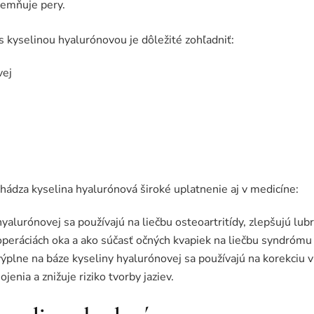
jemňuje pery.
 kyselinou hyalurónovou je dôležité zohľadniť:
vej
dza kyselina hyalurónová široké uplatnenie aj v medicíne:
hyalurónovej sa používajú na liečbu osteoartritídy, zlepšujú lub
 operáciách oka a ako súčasť očných kvapiek na liečbu syndrómu
ýplne na báze kyseliny hyalurónovej sa používajú na korekciu v
jenia a znižuje riziko tvorby jaziev.