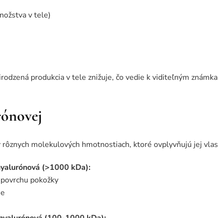
nožstva v tele)
irodzená produkcia v tele znižuje, čo vedie k viditeľným známka
rónovej
 rôznych molekulových hmotnostiach, ktoré ovplyvňujú jej vlast
hyalurónová (>1000 kDa):
 povrchu pokožky
je
 hyalurónová (100-1000 kDa):