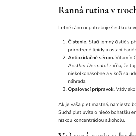
Ranná rutina v troc
Letné ráno nepotrebuje šesťkrokovú 
Čistenie.
Stačí jemný čistič s p
prirodzené lipidy a oslabí barié
Antioxidačné sérum.
Vitamín C
Aesthet Dermatol
zhŕňa, že to
niekoľkonásobne a v koži sa udr
náhrada.
Opaľovací prípravok.
Vždy ako 
Ak je vaša pleť mastná, namiesto 
Suchá pleť uvíta o niečo bohatšiu 
nízkou koncentráciou alkoholu.