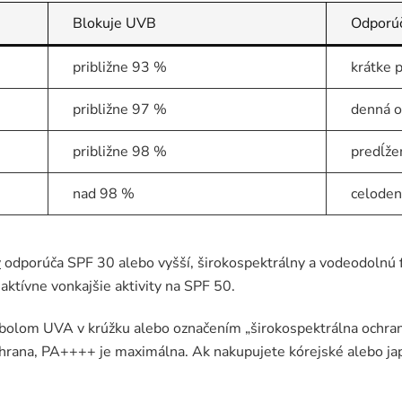
Blokuje UVB
Odporúč
približne 93 %
krátke 
približne 97 %
denná o
približne 98 %
predĺže
nad 98 %
celoden
y
odporúča SPF 30 alebo vyšší, širokospektrálny a vodeodolnú 
aktívne vonkajšie aktivity na SPF 50.
olom UVA v krúžku alebo označením „širokospektrálna ochrana
hrana, PA++++ je maximálna. Ak nakupujete kórejské alebo jap