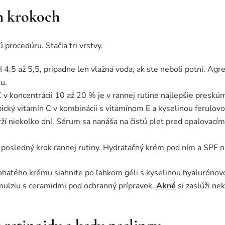
h krokoch
procedúru. Stačia tri vrstvy.
H 4,5 až 5,5, prípadne len vlažná voda, ak ste neboli potní. Agr
ru.
 v koncentrácii 10 až 20 % je v rannej rutine najlepšie presk
pický vitamín C v kombinácii s vitamínom E a kyselinou ferulov
ží niekoľko dní. Sérum sa nanáša na čistú pleť pred opaľovacím
posledný krok rannej rutiny. Hydratačný krém pod ním a SPF n
bohatého krému siahnite po ľahkom géli s kyselinou hyaluróno
emulziu s ceramidmi pod ochranný prípravok.
Akné
si zaslúži n