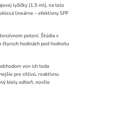
ovej lyžičky (1,5 ml), na telo
neklesá lineárne – efektívny SPF
tenzívnom potení. Štúdia v
o štyroch hodinách pod hodnotu
 odchodom von ich teda
ejšie pre citlivú, reaktívnu
ľný biely odtieň, novšie