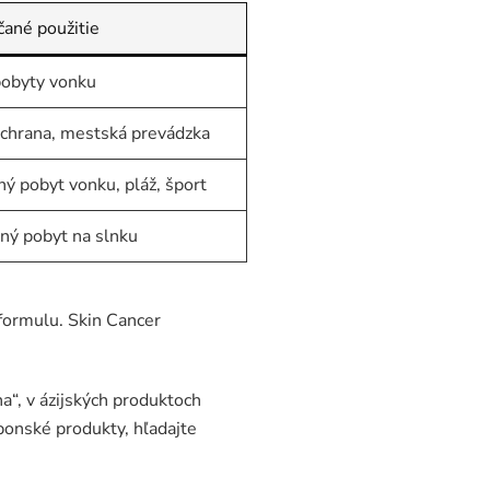
ané použitie
pobyty vonku
chrana, mestská prevádzka
ný pobyt vonku, pláž, šport
ný pobyt na slnku
formulu. Skin Cancer
“, v ázijských produktoch
onské produkty, hľadajte