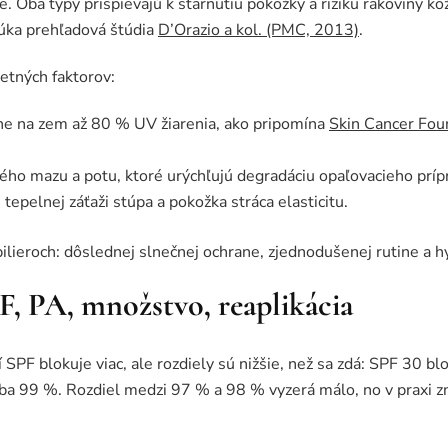
. Oba typy prispievajú k starnutiu pokožky a riziku rakoviny k
úka prehľadová štúdia
D’Orazio a kol. (PMC, 2013)
.
letných faktorov:
ne na zem až 80 % UV žiarenia, ako pripomína
Skin Cancer Fou
ého mazu a potu, ktoré urýchľujú degradáciu opaľovacieho príp
tepelnej záťaži stúpa a pokožka stráca elasticitu.
pilieroch: dôslednej slnečnej ochrane, zjednodušenej rutine a hy
F, PA, množstvo, reaplikácia
PF blokuje viac, ale rozdiely sú nižšie, než sa zdá: SPF 30 bl
a 99 %. Rozdiel medzi 97 % a 98 % vyzerá málo, no v praxi z