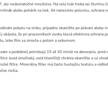
, ale nedostatočné množstvo. Na celú tvár treba asi štvrtinu čaj
 vrchnák alebo pohárik na liek. Ak nanesiete polovicu, ochrana 
odinám pobytu na slnku, prípadne okamžite po plávaní alebo in
ukázala, že pri pracovníkoch vonku klesá efektívna ochrana p
ktu, lebo film sa zmieša s potom a sebumom.
oxate a podobne) potrebujú 15 až 30 minút na absorpciu, pred
tre (oxid zinočnatý, oxid titaničitý) chránia okamžite a sú vhodn
ické filtre. Minerálny filter má často hustejšiu textúru a vidite
čne riešia.