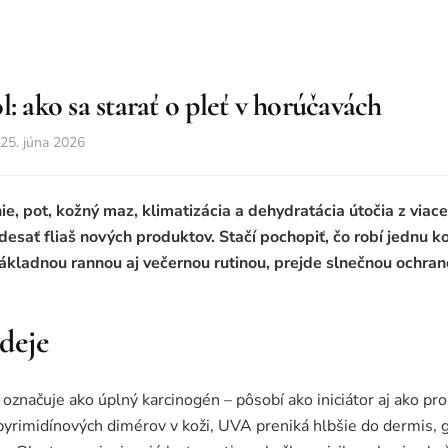
: ako sa starať o pleť v horúčavách
25. júna 2026
nie, pot, kožný maz, klimatizácia a dehydratácia útočia z viac
 desať fliaš nových produktov. Stačí pochopiť, čo robí jednu 
ákladnou rannou aj večernou rutinou, prejde slnečnou ochranou
 deje
re označuje ako úplný karcinogén – pôsobí ako iniciátor aj ako
 pyrimidínových dimérov v koži, UVA preniká hlbšie do dermis, 