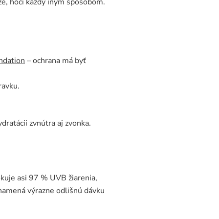
ože, hoci každý iným spôsobom.
ndation
– ochrana má byť
ravku.
dratácii zvnútra aj zvonka.
okuje asi 97 % UVB žiarenia,
namená výrazne odlišnú dávku