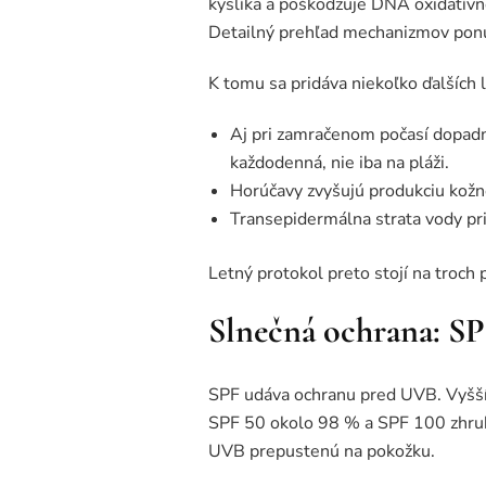
kyslíka a poškodzuje DNA oxidatívne
Detailný prehľad mechanizmov pon
K tomu sa pridáva niekoľko ďalších 
Aj pri zamračenom počasí dopad
každodenná, nie iba na pláži.
Horúčavy zvyšujú produkciu kožn
Transepidermálna strata vody pri 
Letný protokol preto stojí na troch 
Slnečná ochrana: SP
SPF udáva ochranu pred UVB. Vyšší S
SPF 50 okolo 98 % a SPF 100 zhrub
UVB prepustenú na pokožku.