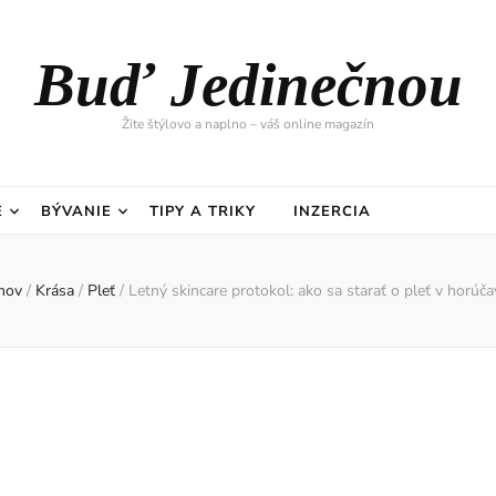
Buď Jedinečnou
Žite štýlovo a naplno – váš online magazín
E
BÝVANIE
TIPY A TRIKY
INZERCIA
mov
/
Krása
/
Pleť
/
Letný skincare protokol: ako sa starať o pleť v horúč