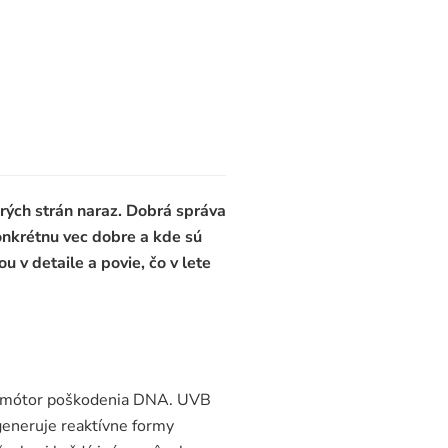
erých strán naraz. Dobrá správa
konkrétnu vec dobre a kde sú
 v detaile a povie, čo v lete
 promótor poškodenia DNA. UVB
generuje reaktívne formy