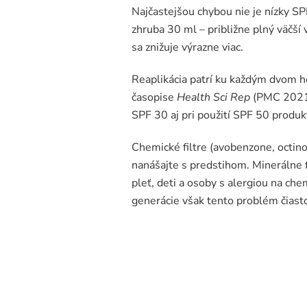
Najčastejšou chybou nie je nízky SPF
zhruba 30 ml – približne plný väčší
sa znižuje výrazne viac.
Reaplikácia patrí ku každým dvom h
časopise
Health Sci Rep
(PMC 2021) 
SPF 30 aj pri použití SPF 50 produ
Chemické filtre (avobenzone, octin
nanášajte s predstihom. Minerálne fil
pleť, deti a osoby s alergiou na chem
generácie však tento problém čiasto