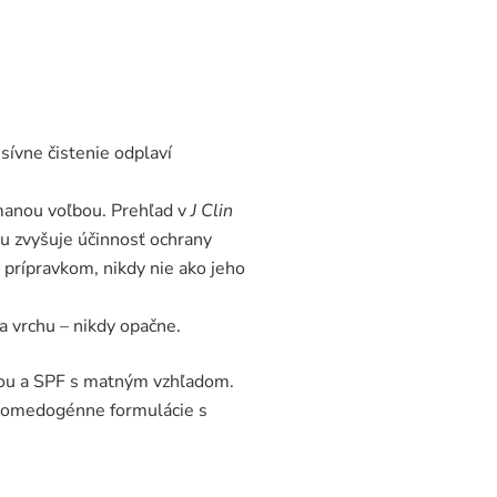
esívne čistenie odplaví
úmanou voľbou. Prehľad v
J Clin
ou zvyšuje účinnosť ochrany
 prípravkom, nikdy nie ako jeho
a vrchu – nikdy opačne.
vou a SPF s matným vzhľadom.
ekomedogénne formulácie s