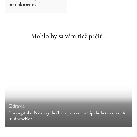
nedokonalostí
Mohlo by sa vám tiež páčiť...
Zdravie
Laryngitída: Príznaky, liečba a prevencia zápalu hrtana u detí
aj dospelých