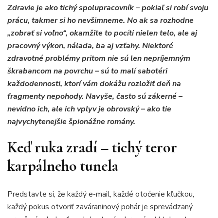
Zdravie je ako tichý spolupracovník – pokiaľ si robí svoju
prácu, takmer si ho nevšimneme. No ak sa rozhodne
„zobrať si voľno“, okamžite to pocíti nielen telo, ale aj
pracovný výkon, nálada, ba aj vzťahy. Niektoré
zdravotné problémy pritom nie sú len nepríjemným
škrabancom na povrchu – sú to malí sabotéri
každodennosti, ktorí vám dokážu rozložiť deň na
fragmenty nepohody. Navyše, často sú zákerné –
nevidno ich, ale ich vplyv je obrovský – ako tie
najvychytenejšie špionážne romány.
Keď ruka zradí – tichý teror
karpálneho tunela
Predstavte si, že každý e-mail, každé otočenie kľučkou,
každý pokus otvoriť zaváraninový pohár je sprevádzaný