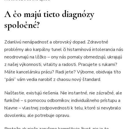
A čo majú tieto diagnózy
spoločné?
Zdanlivú nenápadnosť a obrovský dopad. Zdravotné
problémy ako karpálny tunel či histamínová intolerancia nás
neodrovnajú na lôžko – ony nás pomaly obmedzujú, ukrajujú
z našej výkonnosti, vitality a radosti. Pracujete s rukami?
Máte kancelársku prácu? Radi jete? Výborne, obidvaja títo
“páni” vám vedia narobiť z chaosu nový štandard.
Našťastie, existujú riešenia. Nie instantné, nie zázračné, ale
funkčné – s pomocou odborníkov, individuálneho prístupu a
hlavne – vlastnej zodpovednosti k telu, ktoré si nevybralo
dovolenku, ale potrebuje opravu.
Pretože ak niečo zaručene komplikuje život, nie je to