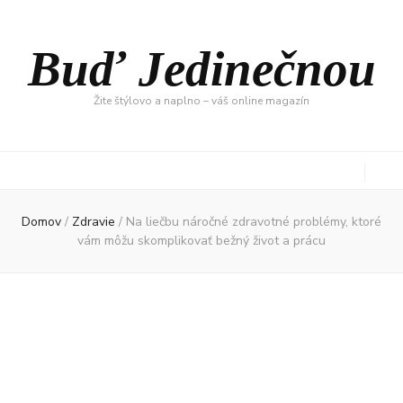
Buď Jedinečnou
Žite štýlovo a naplno – váš online magazín
Domov
/
Zdravie
/
Na liečbu náročné zdravotné problémy, ktoré
vám môžu skomplikovať bežný život a prácu