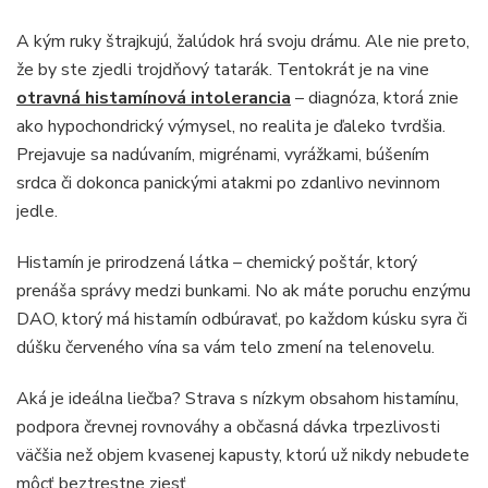
A kým ruky štrajkujú, žalúdok hrá svoju drámu. Ale nie preto,
že by ste zjedli trojdňový tatarák. Tentokrát je na vine
otravná histamínová intolerancia
– diagnóza, ktorá znie
ako hypochondrický výmysel, no realita je ďaleko tvrdšia.
Prejavuje sa nadúvaním, migrénami, vyrážkami, búšením
srdca či dokonca panickými atakmi po zdanlivo nevinnom
jedle.
Histamín je prirodzená látka – chemický poštár, ktorý
prenáša správy medzi bunkami. No ak máte poruchu enzýmu
DAO, ktorý má histamín odbúravať, po každom kúsku syra či
dúšku červeného vína sa vám telo zmení na telenovelu.
Aká je ideálna liečba? Strava s nízkym obsahom histamínu,
podpora črevnej rovnováhy a občasná dávka trpezlivosti
väčšia než objem kvasenej kapusty, ktorú už nikdy nebudete
môcť beztrestne zjesť.