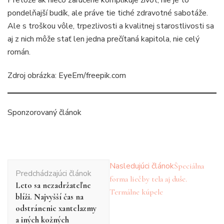
pondelňajší budík, ale práve tie tiché zdravotné sabotáže.
Ale s troškou vôle, trpezlivosti a kvalitnej starostlivosti sa
aj z nich môže stať len jedna prečítaná kapitola, nie celý
román.
Zdroj obrázka: EyeEm/freepik.com
Sponzorovaný článok
Navigácia
Nasledujúci článok
Špeciálna
Predchádzajúci článok
v
forma liečby tela aj duše.
Leto sa nezadržateľne
článku
Termálne kúpele
blíži. Najvyšší čas na
odstránenie xantelazmy
a iných kožných