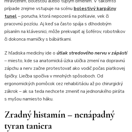
mravčením, bolesťou alebo tupým brnením. V takomto
prípade zrejme vstupuje na scénu
bolestivý karpálny
tunel
– porucha, ktorá nepozerá na pohlavie, vek či
pracovnú pozíciu. Aj keď sa často spája s dlhodobým
písaním na klávesnici, môže prekvapiť aj šoférov, robotníkov
či dokonca mamičky s bábätkami.
Z hľadiska medicíny ide o
útlak stredového nervu v zápästí
– miesto, kde sa anatomická úzka ulička zmení na dopravnú
zápchu a nerv začne protestovať ako vodič počas piatkovej
špičky. Liečba spočíva v mnohých spôsoboch. Od
ergonomických pomôcok cez rehabilitáciu až po chirurgický
zákrok – ak sa teda nechcete zmeniť na jednorukého piráta
s myšou namiesto háku.
Zradný histamín – nenápadný
tyran taniera