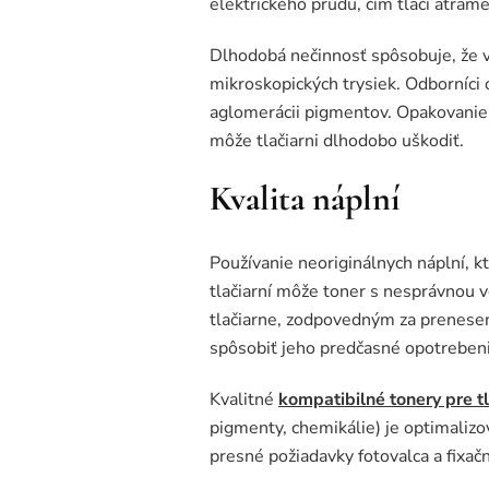
elektrického prúdu, čím tlačí atrame
Dlhodobá nečinnosť spôsobuje, že v
mikroskopických trysiek. Odborníci 
aglomerácii pigmentov. Opakovanie 
môže tlačiarni dlhodobo uškodiť.
Kvalita náplní
Používanie neoriginálnych náplní, k
tlačiarní môže toner s nesprávnou 
tlačiarne, zodpovedným za prenese
spôsobiť jeho predčasné opotrebenie
Kvalitné
kompatibilné tonery pre t
pigmenty, chemikálie) je optimaliz
presné požiadavky fotovalca a fixačn