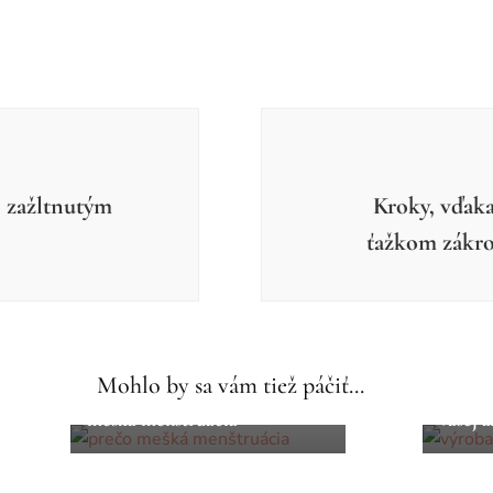
so zažltnutým
Kroky, vďak
ťažkom zákrok
Tipy a 
Tipy a triky
Z čoho
Mohlo by sa vám tiež páčiť...
10 možných príčin, prečo
Spriev
mešká menštruácia
vašej 