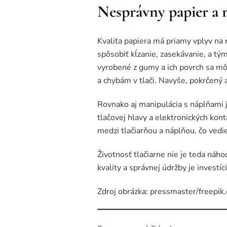
Nesprávny papier a
Kvalita papiera má priamy vplyv n
spôsobiť kĺzanie, zasekávanie, a tý
vyrobené z gumy a ich povrch sa mô
a chybám v tlači. Navyše, pokrčený a
Rovnako aj manipulácia s náplňami 
tlačovej hlavy a elektronických ko
medzi tlačiarňou a náplňou, čo ved
Životnosť tlačiarne nie je teda náho
kvality a správnej údržby je investí
Zdroj obrázka: pressmaster/freepik