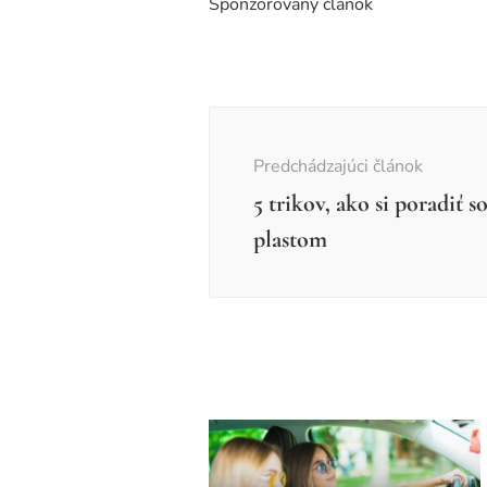
Sponzorovaný článok
Navigácia
v
Predchádzajúci článok
článku
5 trikov, ako si poradiť 
plastom