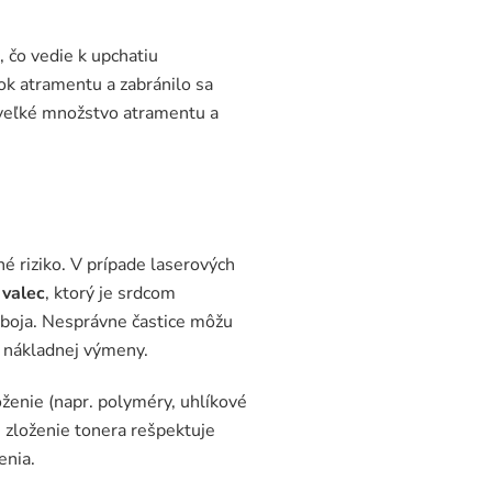
 čo vedie k upchatiu
tok atramentu a zabránilo sa
 veľké množstvo atramentu a
né riziko. V prípade laserových
 valec
, ktorý je srdcom
áboja. Nesprávne častice môžu
ť nákladnej výmeny.
oženie (napr. polyméry, uhlíkové
 zloženie tonera rešpektuje
enia.