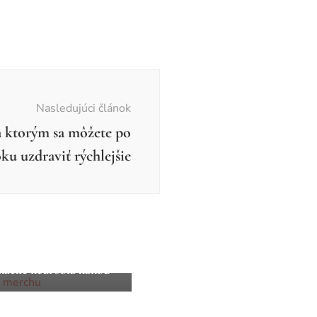
Nasledujúci článok
a ktorým sa môžete po
u uzdraviť rýchlejšie
triky
 vyrobiť merch?
odca materiálmi, ktoré
značke neurobia hanbu