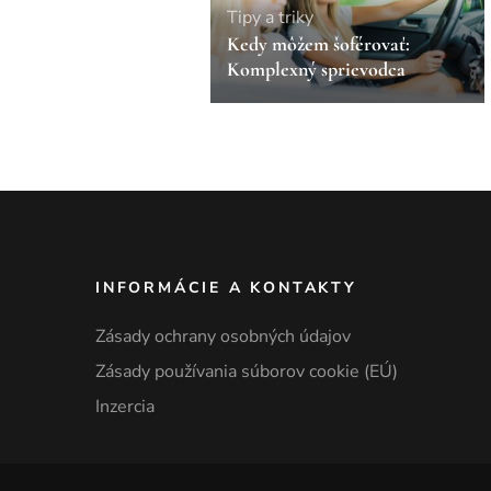
Tipy a triky
Kedy môžem šoférovať:
Komplexný sprievodca
INFORMÁCIE A KONTAKTY
Zásady ochrany osobných údajov
Zásady používania súborov cookie (EÚ)
Inzercia