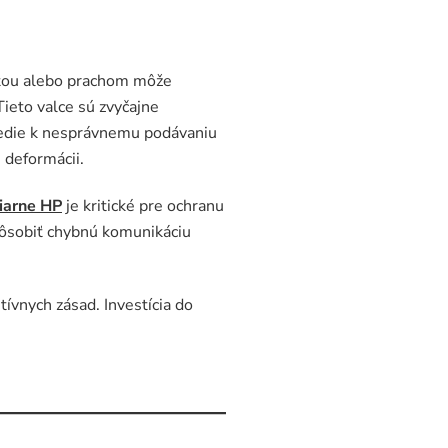
sťou alebo prachom môže
Tieto valce sú zvyčajne
 vedie k nesprávnemu podávaniu
h deformácii.
čiarne HP
je kritické pre ochranu
spôsobiť chybnú komunikáciu
tívnych zásad. Investícia do