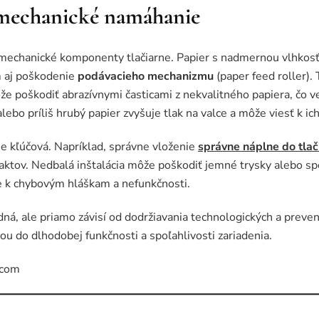
 mechanické namáhanie
a mechanické komponenty tlačiarne. Papier s nadmernou vlhko
m aj poškodenie
podávacieho mechanizmu
(paper feed roller). 
že poškodiť abrazívnymi časticami z nekvalitného papiera, čo
lebo príliš hrubý papier zvyšuje tlak na valce a môže viesť k ic
je kľúčová. Napríklad, správne vloženie
správne náplne do tla
ntaktov. Nedbalá inštalácia môže poškodiť jemné trysky alebo 
ie k chybovým hláškam a nefunkčnosti.
dná, ale priamo závisí od dodržiavania technologických a preven
ciou do dlhodobej funkčnosti a spoľahlivosti zariadenia.
.com