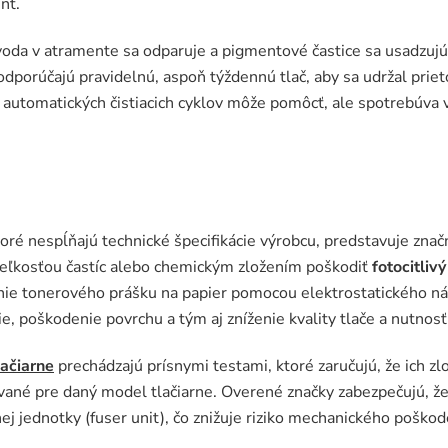
nt.
oda v atramente sa odparuje a pigmentové častice sa usadzujú,
odporúčajú pravidelnú, aspoň týždennú tlač, aby sa udržal prie
automatických čistiacich cyklov môže pomôcť, ale spotrebúva
toré nespĺňajú technické špecifikácie výrobcu, predstavuje znač
veľkosťou častíc alebo chemickým zložením poškodiť
fotocitlivý
nie tonerového prášku na papier pomocou elektrostatického n
, poškodenie povrchu a tým aj zníženie kvality tlače a nutnos
lačiarne
prechádzajú prísnymi testami, ktoré zaručujú, že ich zl
ované pre daný model tlačiarne. Overené značky zabezpečujú, že
ej jednotky (fuser unit), čo znižuje riziko mechanického poškod