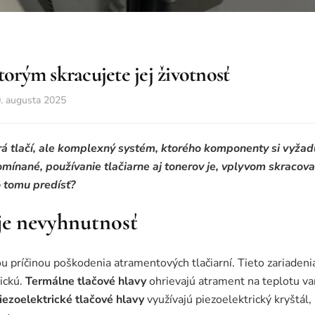
torým skracujete jej životnosť
. augusta 2025
orá tlačí, ale komplexný systém, ktorého komponenty si vyžadu
omínané, používanie tlačiarne aj tonerov je, vplyvom skracovan
 tomu predísť?
je nevyhnutnosť
u príčinou poškodenia atramentových tlačiarní. Tieto zariadeni
ickú.
Termálne tlačové hlavy
ohrievajú atrament na teplotu var
iezoelektrické tlačové hlavy
využívajú piezoelektrický kryštál, 