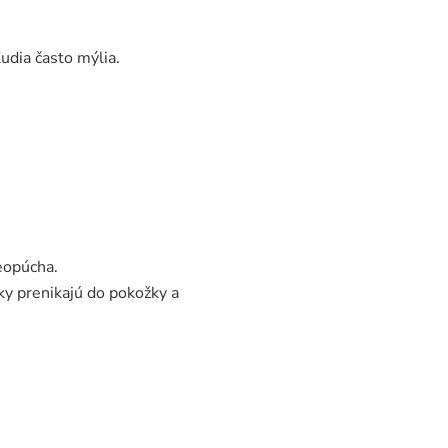
udia často mýlia.
eopúcha.
ky prenikajú do pokožky a