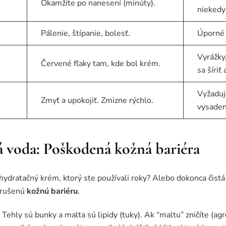
Okamžite po nanesení (minúty).
niekedy 
Pálenie, štípanie, bolesť.
Úporné 
Vyrážky,
Červené fľaky tam, kde bol krém.
sa šíriť 
Vyžaduj
Zmyť a upokojiť. Zmizne rýchlo.
vysaden
á voda: Poškodená kožná bariéra
 hydratačný krém, ktorý ste používali roky? Alebo dokonca čistá
narušenú
kožnú bariéru
.
Tehly sú bunky a malta sú lipidy (tuky). Ak “maltu” zničíte (ag