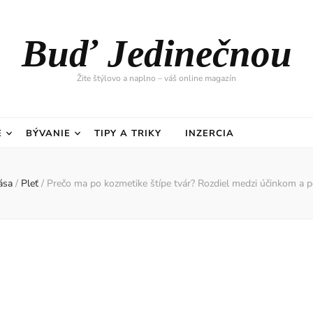
Buď Jedinečnou
Žite štýlovo a naplno – váš online magazín
E
BÝVANIE
TIPY A TRIKY
INZERCIA
ása
/
Pleť
/
Prečo ma po kozmetike štípe tvár? Rozdiel medzi účinkom a 