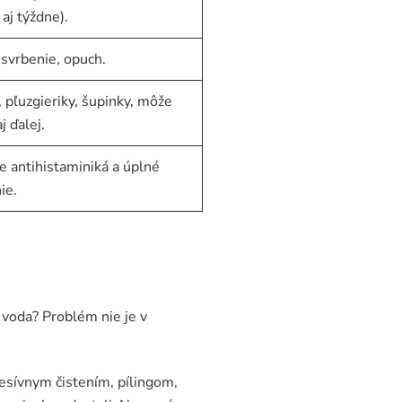
aj týždne).
svrbenie, opuch.
 pľuzgieriky, šupinky, môže
aj ďalej.
e antihistaminiká a úplné
ie.
 voda? Problém nie je v
resívnym čistením, pílingom,