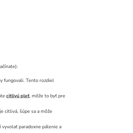
ačínate):
y fungovali. Tento rozdiel
áte
citlivú pleť
, môže to byť pre
je citlivá, šúpe sa a môže
í vyvolať paradoxne pálenie a