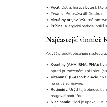
Pocit:
Ostrá, horúca bolesť, ktorá
Trvanie:
Pretrváva dlhšie ako min
Vizuálny prejav:
Výrazné začervena
Príčina:
Alergická reakcia, príliš
Najčastejší vinníci:
Ak váš produkt obsahuje nasledujúce
Kyseliny (AHA, BHA, PHA):
Kyse
oproti prirodzenému pH pleti (cc
Vitamín C (L-Ascorbic Acid):
Naj
ňu príliš agresívne.
Retinoidy:
Urýchľujú obnovu buniek
reagovať podráždene.
Niacinamid:
Hoci je upokojujúci,