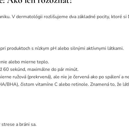
iku. V dermatológii rozlišujeme dva základné pocity, ktoré si ľ
a pri produktoch s nízkym pH alebo silnými aktívnymi látkami.
nie alebo mierne teplo.
ž 60 sekúnd, maximálne do pár minút.
erne ružová (prekrvená), ale nie je červená ako po spálení a n
HA/BHA), čistom vitamíne C alebo retinole. Znamená to, že lát
 strese a bráni sa.