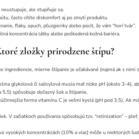
 neustupuje, ale stupňuje sa.
útu, často cítite diskomfort aj po zmytí produktu.
nie, fľaky, opuch, pľuzgieriky alebo pocit, že vám “horí tvár”.
 silná koncentrácia látky alebo poškodená kožná bariéra.
 Ktoré zložky prirodzene štípu?
 ingrediencie, mierne štípanie je očakávané (najmä ak s nimi z
lina glykolová či salicylová musia mať nízke pH (okolo 3-4), ab
a 5,5) spôsobuje dočasný šok a štípanie.
účinnejšia forma vitamínu C je veľmi kyslá (pH pod 3,5). Ak m
. V začiatkoch používania spôsobujú tzv. “retinization” – pleť 
 vo vysokých koncentráciách (10% a viac) môže u niektorých ľud