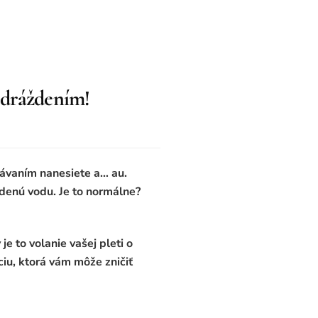
odráždením!
akávaním nanesiete a… au.
udenú vodu. Je to normálne?
e to volanie vašej pleti o
ciu, ktorá vám môže zničiť