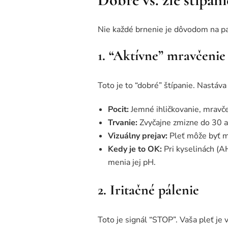
Nie každé brnenie je dôvodom na pan
1. “Aktívne” mravčenie
Toto je to “dobré” štípanie. Nastáv
Pocit:
Jemné ihličkovanie, mravče
Trvanie:
Zvyčajne zmizne do 30 a
Vizuálny prejav:
Pleť môže byť mi
Kedy je to OK:
Pri kyselinách (A
menia jej pH.
2. Iritačné pálenie
Toto je signál “STOP”. Vaša pleť je v