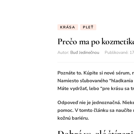
KRÁSA
PLEŤ
Prečo ma po kozmetike
Autor:
Buď Jedinečnou
Publikované
:
17
Poznáte to. Kúpite si nové sérum, n
Namiesto sľubovaného “hladkania pl
Máte vydržať, lebo “pre krásu sa t
Odpoveď nie je jednoznačná. Nieked
pomoc. V tomto článku sa naučíte ro
kožnú bariéru.
Dobré vs. zlé štípan