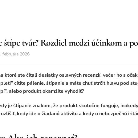
 štípe tvár? Rozdiel medzi účinkom a p
. februára 2026
a ktoré ste čítali desiatky oslavných recenzií, večer ho s oč
eti” cítite pálenie, štípanie a máte chuť strčiť hlavu pod st
rpí”, alebo produkt okamžite vyhodiť?
y je štípanie znakom, že produkt skutočne funguje, inokedy j
zlíšiť, kedy ide o žiadanú aktivitu a kedy o nebezpečnú iritá
ie: Ako ich rozoznať?