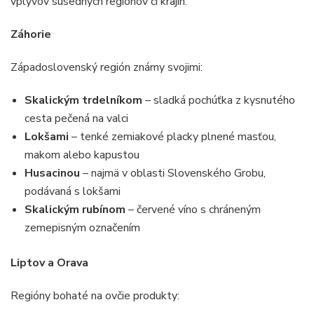
vplyvov susedných regiónov či krajín.
Záhorie
Západoslovenský región známy svojimi:
Skalickým trdelníkom
– sladká pochúťka z kysnutého
cesta pečená na valci
Lokšami
– tenké zemiakové placky plnené masťou,
makom alebo kapustou
Husacinou
– najmä v oblasti Slovenského Grobu,
podávaná s lokšami
Skalickým rubínom
– červené víno s chráneným
zemepisným označením
Liptov a Orava
Regióny bohaté na ovčie produkty: