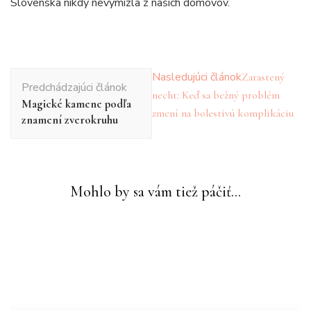
Slovenska nikdy nevymizla z našich domovov.
Navigácia
Nasledujúci článok
Zarastený
Predchádzajúci článok
v
necht: Keď sa bežný problém
Magické kamene podľa
článku
zmení na bolestivú komplikáciu
znamení zverokruhu
Mohlo by sa vám tiež páčiť...