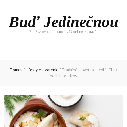
Buď Jedinečnou
Žite štýlovo a naplno – váš online magazín
Domov
/
Lifestyle
/
Varenie
/
Tradičné slovenské jedlá: Chuť
našich predkov