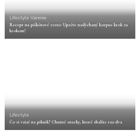
Lifestyle
Varenie
Recept na piškótové cesto: Upečte nadýchaný korpus krok za
krokom!
Lifestyle
Čo si vziať na piknik? Chutné snacky, ktoré zbalíte raz-dva