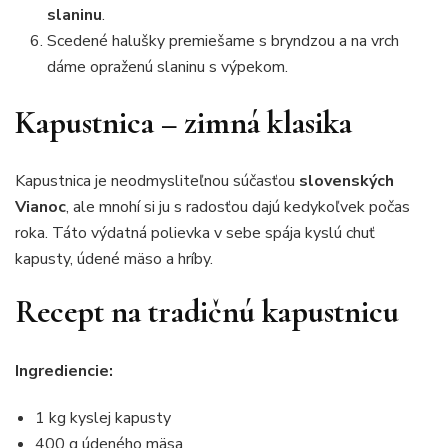
slaninu
.
Scedené halušky premiešame s bryndzou a na vrch
dáme opraženú slaninu s výpekom.
Kapustnica – zimná klasika
Kapustnica je neodmysliteľnou súčasťou
slovenských
Vianoc
, ale mnohí si ju s radosťou dajú kedykoľvek počas
roka. Táto výdatná polievka v sebe spája kyslú chuť
kapusty, údené mäso a hríby.
Recept na tradičnú kapustnicu
Ingrediencie:
1 kg kyslej kapusty
400 g údeného mäsa