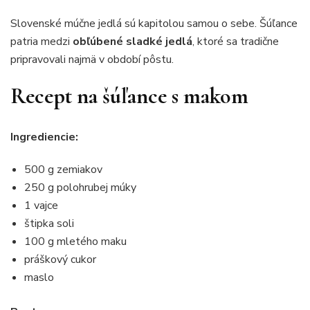
Slovenské múčne jedlá sú kapitolou samou o sebe. Šúľance
patria medzi
obľúbené sladké jedlá
, ktoré sa tradične
pripravovali najmä v období pôstu.
Recept na šúľance s makom
Ingrediencie:
500 g zemiakov
250 g polohrubej múky
1 vajce
štipka soli
100 g mletého maku
práškový cukor
maslo