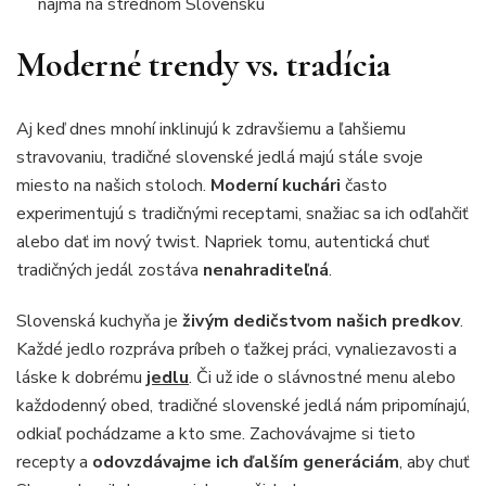
najmä na strednom Slovensku
Moderné trendy vs. tradícia
Aj keď dnes mnohí inklinujú k zdravšiemu a ľahšiemu
stravovaniu, tradičné slovenské jedlá majú stále svoje
miesto na našich stoloch.
Moderní kuchári
často
experimentujú s tradičnými receptami, snažiac sa ich odľahčiť
alebo dať im nový twist. Napriek tomu, autentická chuť
tradičných jedál zostáva
nenahraditeľná
.
Slovenská kuchyňa je
živým dedičstvom našich predkov
.
Každé jedlo rozpráva príbeh o ťažkej práci, vynaliezavosti a
láske k dobrému
jedlu
. Či už ide o slávnostné menu alebo
každodenný obed, tradičné slovenské jedlá nám pripomínajú,
odkiaľ pochádzame a kto sme. Zachovávajme si tieto
recepty a
odovzdávajme ich ďalším generáciám
, aby chuť