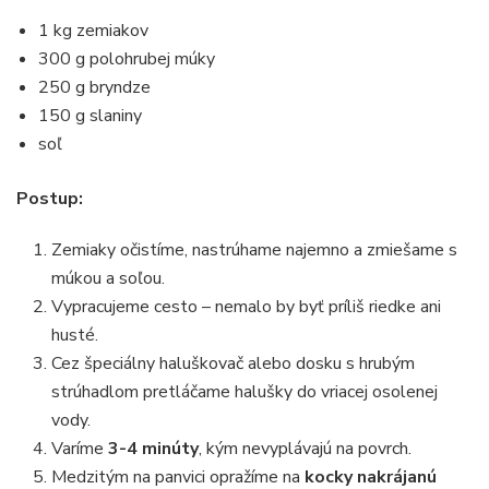
1 kg zemiakov
300 g polohrubej múky
250 g bryndze
150 g slaniny
soľ
Postup:
Zemiaky očistíme, nastrúhame najemno a zmiešame s
múkou a soľou.
Vypracujeme cesto – nemalo by byť príliš riedke ani
husté.
Cez špeciálny haluškovač alebo dosku s hrubým
strúhadlom pretláčame halušky do vriacej osolenej
vody.
Varíme
3-4 minúty
, kým nevyplávajú na povrch.
Medzitým na panvici opražíme na
kocky nakrájanú