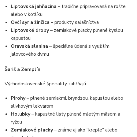
Liptovská jahňacina
– tradične pripravovaná na rošte
alebo v kotlíku
Ovčí syr a žinčica
– produkty salašníctva
Liptovské droby
– zemiakové placky plnené kyslou
kapustou
Oravská slanina
– špeciálne údená s využitím
jalovcového dymu
Šariš a Zemplín
Východoslovenské špeciality zahŕňajú:
Pirohy
– plnené zemiakmi, bryndzou, kapustou alebo
slivkovým lekvárom
Holubky
– kapustné listy plnené mletým mäsom a
ryžou
Zemiakové placky
– známe aj ako “krepľe” alebo