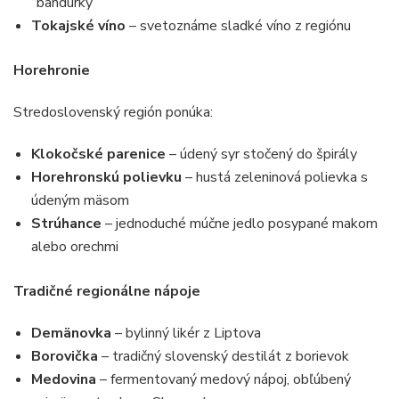
“bandurky”
Tokajské víno
– svetoznáme sladké víno z regiónu
Horehronie
Stredoslovenský región ponúka:
Klokočské parenice
– údený syr stočený do špirály
Horehronskú polievku
– hustá zeleninová polievka s
údeným mäsom
Strúhance
– jednoduché múčne jedlo posypané makom
alebo orechmi
Tradičné regionálne nápoje
Demänovka
– bylinný likér z Liptova
Borovička
– tradičný slovenský destilát z borievok
Medovina
– fermentovaný medový nápoj, obľúbený