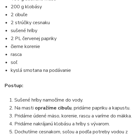
200 g klobásy
2 cibuľe
2 strúčiky cesnaku
sušené hríby
2 PL červenej papriky
čierne korenie
rasca
soľ
kyslá smotana na podávanie
Postup:
Sušené hríby namočíme do vody.
Na masti
opražíme cibuľu
, pridáme papriku a kapustu.
Pridáme údené mäso, korenie, rascu a varíme do mäkka.
Pridáme nakrájanú klobásu a hríby s vývarom.
Dochutíme cesnakom, soľou a podľa potreby vodou z