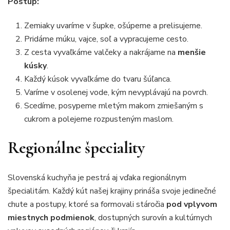
Postup:
Zemiaky uvaríme v šupke, ošúpeme a prelisujeme.
Pridáme múku, vajce, soľ a vypracujeme cesto.
Z cesta vyvaľkáme valčeky a nakrájame na
menšie
kúsky
.
Každý kúsok vyvaľkáme do tvaru šúľanca.
Varíme v osolenej vode, kým nevyplávajú na povrch.
Scedíme, posypeme mletým makom zmiešaným s
cukrom a polejeme rozpusteným maslom.
Regionálne špeciality
Slovenská kuchyňa je pestrá aj vďaka regionálnym
špecialitám. Každý kút našej krajiny prináša svoje jedinečné
chute a postupy, ktoré sa formovali stáročia
pod vplyvom
miestnych podmienok
, dostupných surovín a kultúrnych