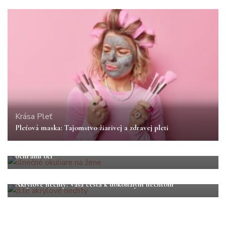
Krása
Pleť
Pleťová maska: Tajomstvo žiarivej a zdravej pleti
Krása
Móda
Slnečné okuliare: ako vybrať tie správne pre svoj štýl a
ochranu očí
Krása
Nechty
Akrylové nechty: Vaša cesta k dokonalým nechtom