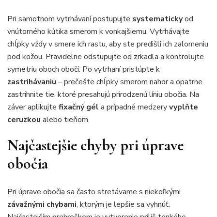
Pri samotnom vytrhávaní postupujte
systematicky
od
vnútorného kútika smerom k vonkajšiemu. Vytrhávajte
chĺpky vždy v smere ich rastu, aby ste predišli ich zalomeniu
pod kožou. Pravidelne odstupujte od zrkadla a kontrolujte
symetriu oboch obočí. Po vytrhaní pristúpte k
zastrihávaniu
– prečešte chĺpky smerom nahor a opatrne
zastrihnite tie, ktoré presahujú prirodzenú líniu obočia. Na
záver aplikujte
fixačný gél
a prípadné medzery
vyplňte
ceruzkou
alebo tieňom.
Najčastejšie chyby pri úprave
obočia
Pri úprave obočia sa často stretávame s niekoľkými
závažnými chybami
, ktorým je lepšie sa vyhnúť.