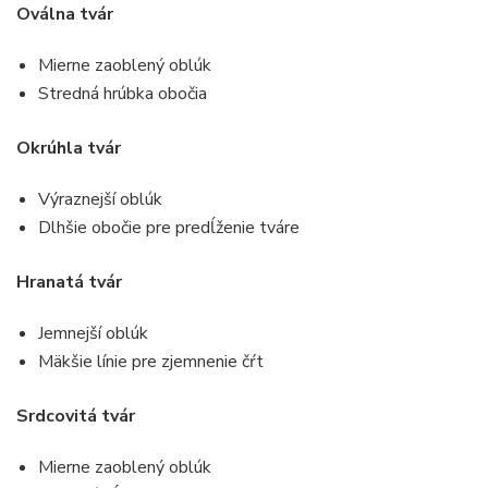
Oválna tvár
Mierne zaoblený oblúk
Stredná hrúbka obočia
Okrúhla tvár
Výraznejší oblúk
Dlhšie obočie pre predĺženie tváre
Hranatá tvár
Jemnejší oblúk
Mäkšie línie pre zjemnenie čŕt
Srdcovitá tvár
Mierne zaoblený oblúk