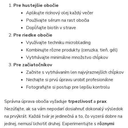
Pre hustejšie obočie
Aplikujte ricínový olej každý večer
Používajte sérum na rast obočia
Dopĺňajte biotín v strave
Pre riedke obočie
Využívajte techniku microblading
Kombinujte rôzne produkty (ceruzka, tieň, gél)
Vytrhávajte minimálne množstvo chĺpkov
Pre začiatočníkov
Začnite s vytrhávaním len najvýraznejších chĺpkov
Nechajte si prvú úpravu urobiť profesionálne
Fotografujte si postup pre lepšiu kontrolu
Správna úprava obočia vyžaduje
trpezlivosť
a
prax
.
Nezúfajte, ak sa vám nepodarí dosiahnuť dokonalý výsledok
na prvýkrát. Každá tvár je jedinečná a to, čo vyzerá dobre na
jednej, nemusí lichotiť druhej. Experimentujte s
rôznymi