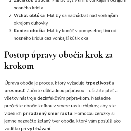
Začiatok obočia
: Mal by byť v línii s vonkajším okrajom
nosného krídla
Vrchol oblúka
: Mal by sa nachádzať nad vonkajším
okrajom dúhovky
Koniec obočia
: Mal by končiť v pomyselnej línii od
nosného krídla cez vonkajší kútik oka
Postup úpravy obočia krok za
krokom
Úprava obočia je proces, ktorý vyžaduje
trpezlivosť
a
presnosť
. Začnite dôkladnou prípravou – očistite pleť a
všetky nástroje dezinfekčným prípravkom. Následne
prečešte obočie kefkou v smere rastu chĺpkov, aby ste
videli ich
prirodzený smer rastu
. Pomocou ceruzky si
jemne naznačte želaný tvar obočia, ktorý vám poslúži ako
vodítko pri
vytrhávaní
.