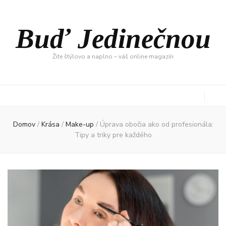
Buď Jedinečnou
Žite štýlovo a naplno – váš online magazín
Domov
/
Krása
/
Make-up
/
Úprava obočia ako od profesionála:
Tipy a triky pre každého