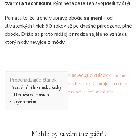
tvarmi a technikami
, kým nenájdete ten svoj ideálny štýl.
Pamätajte, že trend v úprave obočia
sa mení
– od
ultratenkých liniek 90. rokov až po dnešné prirodzené, plné
obočie. Držte sa preto radšej
prirodzenejšieho vzhľadu
,
ktorý nikdy nevyjde z
módy
.
Navigácia
Nasledujúci článok
Vianočné
Predchádzajúci článok
v
nechty 2024: Očarujúce trendy
Tradičné Slovenské šišky
článku
pre sviatočnú manikúru
– Dedičstvo našich
starých mám
Mohlo by sa vám tiež páčiť...