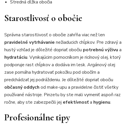
Stredná dĺžka obočia
Starostlivosť o obočie
Správna starostlivosť o obočie zahŕňa viac než len
pravidelné vytrhávanie
nežiaducich chĺpkov. Pre zdravý a
hustý vzhľad je dôležité dopriať obočiu
potrebnú výživu
a
hydratáciu
. Vynikajúcim pomocníkom je ricínový olej, ktorý
podporuje rast chĺpkov a dodáva im lesk. Argánový olej
zase pomáha hydratovať pokožku pod obočím a
predchádzať jej podráždeniu. Je dôležité dopriať obočiu
občasný oddych
od make-upu a pravidelne čistiť všetky
používané nástroje. Pinzetu by ste mali vymeniť aspoň raz
ročne, aby ste zabezpečili jej
efektívnosť
a
hygienu
.
Profesionálne tipy