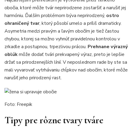
Najčastejším prehreškom je vytvorenie príliš tenkého
obočia, ktoré môže tvár neprirodzene zostaršiť a narušiť jej
harmóniu. Ďalším problémom býva neprirodzený,
ostro
ohraničený tvar
, ktorý pôsobí umelo a príliš dramaticky.
Asymetria medzi pravým a ľavým obočím je tiež častou
chybou, ktorej sa možno vyhnúť pravidelnou kontrolou v
zrkadle a postupnou, trpezlivou prácou.
Prehnane výrazný
oblúk
môže dodať tvári prekvapený výraz, preto je lepšie
držať sa prirodzenejších línií. V neposlednom rade by ste sa
mali vyvarovať vytrhávaniu chĺpkov nad obočím, ktoré môže
narušiť jeho prirodzený rast.
Foto: Freepik
Tipy pre rôzne tvary tváre