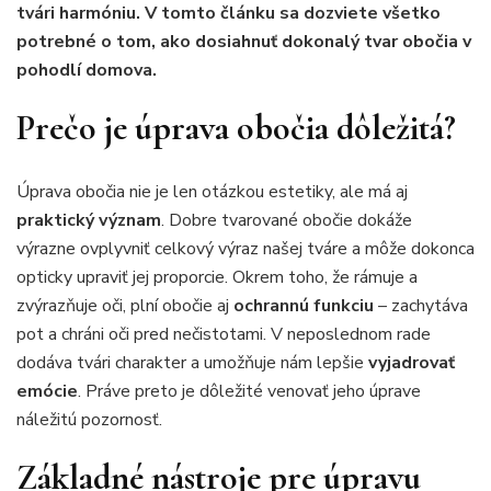
tvári harmóniu. V tomto článku sa dozviete všetko
potrebné o tom, ako dosiahnuť dokonalý tvar obočia v
pohodlí domova.
Prečo je úprava obočia dôležitá?
Úprava obočia nie je len otázkou estetiky, ale má aj
praktický význam
. Dobre tvarované obočie dokáže
výrazne ovplyvniť celkový výraz našej tváre a môže dokonca
opticky upraviť jej proporcie. Okrem toho, že rámuje a
zvýrazňuje oči, plní obočie aj
ochrannú funkciu
– zachytáva
pot a chráni oči pred nečistotami. V neposlednom rade
dodáva tvári charakter a umožňuje nám lepšie
vyjadrovať
emócie
. Práve preto je dôležité venovať jeho úprave
náležitú pozornosť.
Základné nástroje pre úpravu