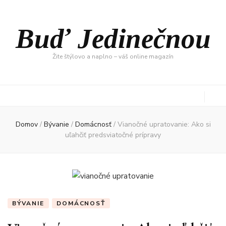
Buď Jedinečnou
Žite štýlovo a naplno – váš online magazín
Domov
/
Bývanie
/
Domácnosť
/
Vianočné upratovanie: Ako si
uľahčiť predsviatočné prípravy
BÝVANIE
DOMÁCNOSŤ