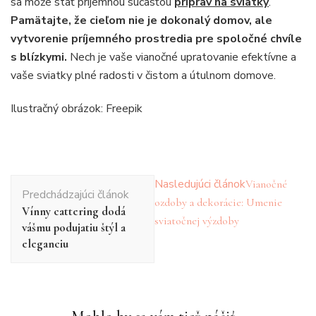
sa môže stať príjemnou súčasťou
príprav na sviatky
.
Pamätajte, že cieľom nie je dokonalý domov, ale
vytvorenie príjemného prostredia pre spoločné chvíle
s blízkymi.
Nech je vaše vianočné upratovanie efektívne a
vaše sviatky plné radosti v čistom a útulnom domove.
Ilustračný obrázok: Freepik
Navigácia
Nasledujúci článok
Vianočné
Predchádzajúci článok
v
ozdoby a dekorácie: Umenie
Vínny cattering dodá
článku
sviatočnej výzdoby
vášmu podujatiu štýl a
eleganciu
Bývanie
Domácnosť