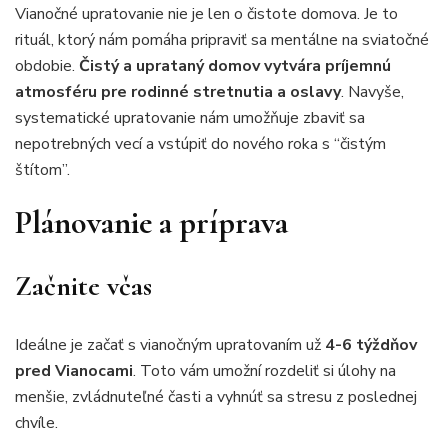
Vianočné upratovanie nie je len o čistote domova. Je to
rituál, ktorý nám pomáha pripraviť sa mentálne na sviatočné
obdobie.
Čistý a uprataný domov vytvára príjemnú
atmosféru pre rodinné stretnutia a oslavy
. Navyše,
systematické upratovanie nám umožňuje zbaviť sa
nepotrebných vecí a vstúpiť do nového roka s “čistým
štítom”.
Plánovanie a príprava
Začnite včas
Ideálne je začať s vianočným upratovaním už
4-6 týždňov
pred Vianocami
. Toto vám umožní rozdeliť si úlohy na
menšie, zvládnuteľné časti a vyhnúť sa stresu z poslednej
chvíle.