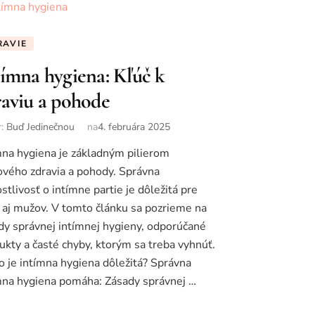
RAVIE
tímna hygiena: Kľúč k
raviu a pohode
r:
Buď Jedinečnou
na
4. februára 2025
mna hygiena je základným pilierom
ového zdravia a pohody. Správna
ostlivosť o intímne partie je dôležitá pre
 aj mužov. V tomto článku sa pozrieme na
dy správnej intímnej hygieny, odporúčané
ukty a časté chyby, ktorým sa treba vyhnúť.
o je intímna hygiena dôležitá? Správna
mna hygiena pomáha: Zásady správnej …