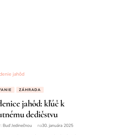
VANIE
ZÁHRADA
enice jahôd: kľúč k
utnému dedičstvu
r:
Buď Jedinečnou
na
30. januára 2025