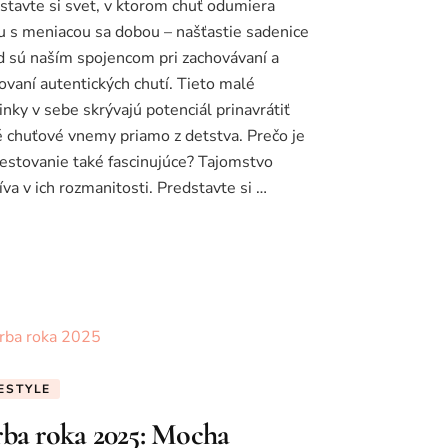
stavte si svet, v ktorom chuť odumiera
u s meniacou sa dobou – našťastie sadenice
d sú naším spojencom pri zachovávaní a
ovaní autentických chutí. Tieto malé
linky v sebe skrývajú potenciál prinavrátiť
é chuťové vnemy priamo z detstva. Prečo je
pestovanie také fascinujúce? Tajomstvo
íva v ich rozmanitosti. Predstavte si …
FESTYLE
rba roka 2025: Mocha