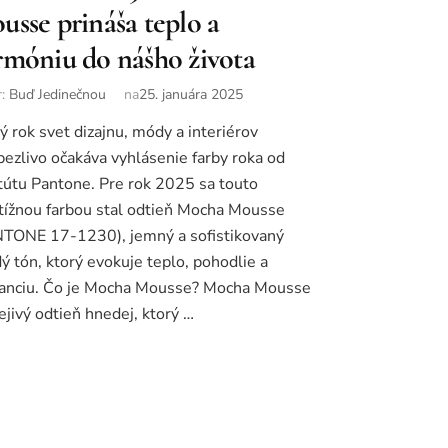
usse prináša teplo a
rmóniu do nášho života
r:
Buď Jedinečnou
na
25. januára 2025
ý rok svet dizajnu, módy a interiérov
pezlivo očakáva vyhlásenie farby roka od
itútu Pantone. Pre rok 2025 sa touto
tížnou farbou stal odtieň Mocha Mousse
TONE 17-1230), jemný a sofistikovaný
ý tón, ktorý evokuje teplo, pohodlie a
anciu. Čo je Mocha Mousse? Mocha Mousse
rejivý odtieň hnedej, ktorý …