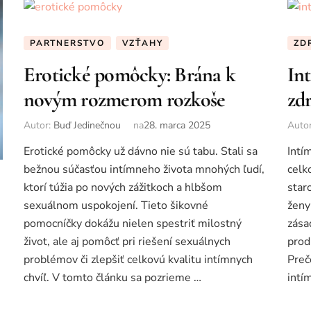
PARTNERSTVO
VZŤAHY
ZD
Erotické pomôcky: Brána k
In
novým rozmerom rozkoše
zd
Autor:
Buď Jedinečnou
na
28. marca 2025
Auto
Erotické pomôcky už dávno nie sú tabu. Stali sa
Intí
bežnou súčasťou intímneho života mnohých ľudí,
celk
ktorí túžia po nových zážitkoch a hlbšom
star
sexuálnom uspokojení. Tieto šikovné
ženy
pomocníčky dokážu nielen spestriť milostný
zása
život, ale aj pomôcť pri riešení sexuálnych
prod
problémov či zlepšiť celkovú kvalitu intímnych
Preč
chvíľ. V tomto článku sa pozrieme …
intí