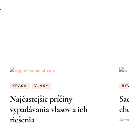
.
KRÁSA
VLASY
BÝ
Najčastejšie príčiny
Sad
vypadávania vlasov a ich
ch
riešenia
Auto