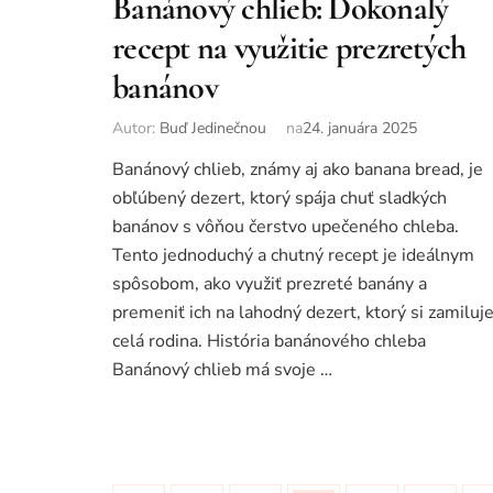
Banánový chlieb: Dokonalý
recept na využitie prezretých
banánov
Autor:
Buď Jedinečnou
na
24. januára 2025
Banánový chlieb, známy aj ako banana bread, je
obľúbený dezert, ktorý spája chuť sladkých
banánov s vôňou čerstvo upečeného chleba.
Tento jednoduchý a chutný recept je ideálnym
spôsobom, ako využiť prezreté banány a
premeniť ich na lahodný dezert, ktorý si zamiluj
celá rodina. História banánového chleba
Banánový chlieb má svoje …