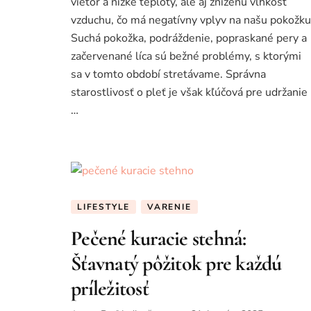
vietor a nízke teploty, ale aj zníženú vlhkosť
vzduchu, čo má negatívny vplyv na našu pokožku
Suchá pokožka, podráždenie, popraskané pery a
začervenané líca sú bežné problémy, s ktorými
sa v tomto období stretávame. Správna
starostlivosť o pleť je však kľúčová pre udržanie
…
LIFESTYLE
VARENIE
Pečené kuracie stehná:
Šťavnatý pôžitok pre každú
príležitosť