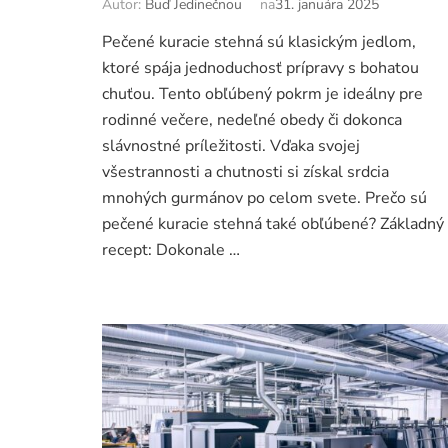
Autor:
Buď Jedinečnou
na
31. januára 2025
Pečené kuracie stehná sú klasickým jedlom,
ktoré spája jednoduchosť prípravy s bohatou
chuťou. Tento obľúbený pokrm je ideálny pre
rodinné večere, nedeľné obedy či dokonca
slávnostné príležitosti. Vďaka svojej
všestrannosti a chutnosti si získal srdcia
mnohých gurmánov po celom svete. Prečo sú
pečené kuracie stehná také obľúbené? Základný
recept: Dokonale …