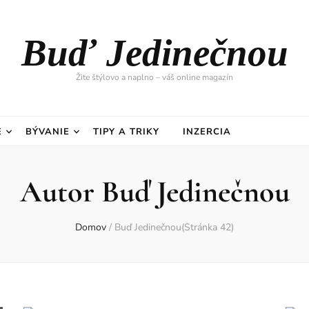
Buď Jedinečnou
Žite štýlovo a naplno – váš online magazín
E
BÝVANIE
TIPY A TRIKY
INZERCIA
Autor
Buď Jedinečnou
Domov
/
Buď Jedinečnou
(Stránka 42)