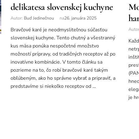
delikatesa slovenskej kuchyne
Mo
ha
Autor:
Buď Jedinečnou
na
26. januára 2025
Bravčové karé je neodmysliteľnou súčasťou
Auto
slovenskej kuchyne. Tento chutný a všestranný
Každ
kus mäsa ponúka nespočetné množstvo
netr
možností prípravy, od tradičných receptov až po
inšt
e
inovatívne kombinácie. V tomto článku sa
pres
pozrieme na to, čo robí bravčové karé takým
(PAN
obľúbeným, ako ho správne vybrať a pripraviť, a
hned
predstavíme si niekoľko receptov od …
eleg
je h