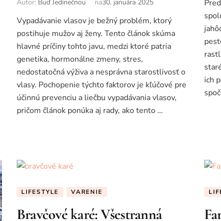
Autor:
Buď Jedinečnou
na
30. januára 2025
Pred
spol
Vypadávanie vlasov je bežný problém, ktorý
jahô
postihuje mužov aj ženy. Tento článok skúma
pest
hlavné príčiny tohto javu, medzi ktoré patria
rast
genetika, hormonálne zmeny, stres,
star
nedostatočná výživa a nesprávna starostlivosť o
ich 
vlasy. Pochopenie týchto faktorov je kľúčové pre
spoč
účinnú prevenciu a liečbu vypadávania vlasov,
pričom článok ponúka aj rady, ako tento …
LIFESTYLE
VARENIE
LI
Bravčové karé: Všestranná
Fa