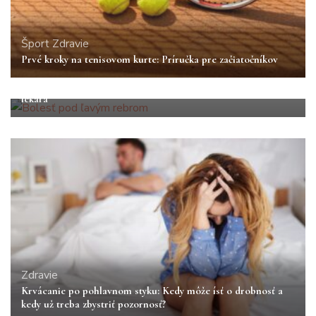
Šport
Zdravie
Prvé kroky na tenisovom kurte: Príručka pre začiatočníkov
Zdravie
Bolesť pod ľavým rebrom: Príčiny, príznaky a kedy vyhľadať
lekára
Zdravie
Krvácanie po pohlavnom styku: Kedy môže ísť o drobnosť a
kedy už treba zbystriť pozornosť?