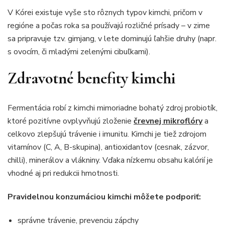
V Kórei existuje vyše sto rôznych typov kimchi, pričom v
regióne a počas roka sa používajú rozličné prísady – v zime
sa pripravuje tzv. gimjang, v lete dominujú ľahšie druhy (napr.
s ovocím, či mladými zelenými cibuľkami).
Zdravotné benefity kimchi
Fermentácia robí z kimchi mimoriadne bohatý zdroj probiotík,
ktoré pozitívne ovplyvňujú zloženie
črevnej mikroflóry
a
celkovo zlepšujú trávenie i imunitu. Kimchi je tiež zdrojom
vitamínov (C, A, B-skupina), antioxidantov (cesnak, zázvor,
chilli), minerálov a vlákniny. Vďaka nízkemu obsahu kalórií je
vhodné aj pri redukcii hmotnosti.
Pravidelnou konzumáciou kimchi môžete podporiť:
správne trávenie, prevenciu zápchy