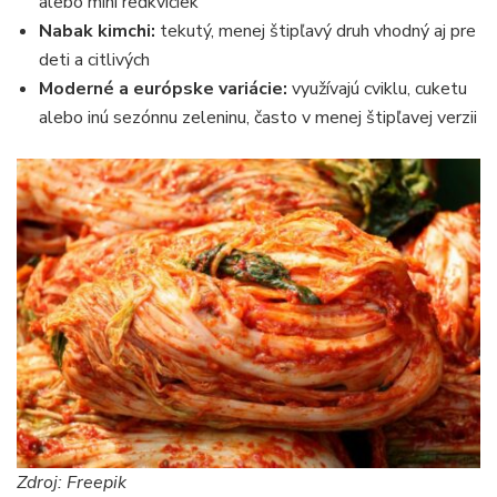
alebo mini reďkvičiek
Nabak kimchi:
tekutý, menej štipľavý druh vhodný aj pre
deti a citlivých
Moderné a európske variácie:
využívajú cviklu, cuketu
alebo inú sezónnu zeleninu, často v menej štipľavej verzii
Zdroj: Freepik