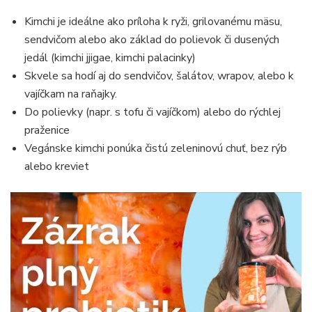
Kimchi je ideálne ako príloha k ryži, grilovanému mäsu,
sendvičom alebo ako základ do polievok či dusených
jedál (kimchi jjigae, kimchi palacinky)
Skvele sa hodí aj do sendvičov, šalátov, wrapov, alebo k
vajíčkam na raňajky.
Do polievky (napr. s tofu či vajíčkom) alebo do rýchlej
praženice
Vegánske kimchi ponúka čistú zeleninovú chuť, bez rýb
alebo kreviet