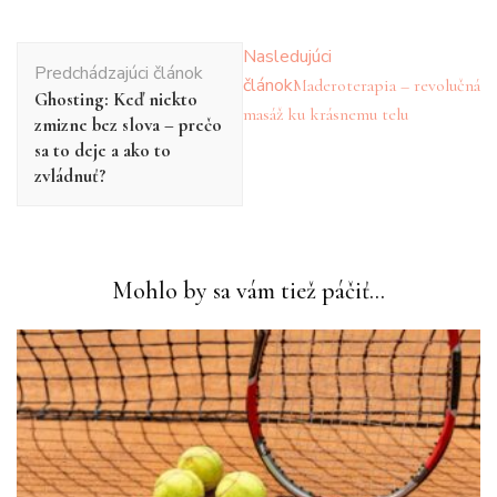
Navigácia
Nasledujúci
Predchádzajúci článok
v
článok
Maderoterapia – revolučná
Ghosting: Keď niekto
článku
masáž ku krásnemu telu
zmizne bez slova – prečo
sa to deje a ako to
zvládnuť?
Mohlo by sa vám tiež páčiť...