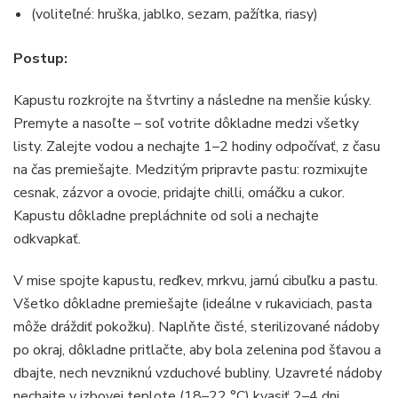
(voliteľné: hruška, jablko, sezam, pažítka, riasy)
Postup:
Kapustu rozkrojte na štvrtiny a následne na menšie kúsky.
Premyte a nasoľte – soľ votrite dôkladne medzi všetky
listy. Zalejte vodou a nechajte 1–2 hodiny odpočívať, z času
na čas premiešajte. Medzitým pripravte pastu: rozmixujte
cesnak, zázvor a ovocie, pridajte chilli, omáčku a cukor.
Kapustu dôkladne prepláchnite od soli a nechajte
odkvapkať.
V mise spojte kapustu, reďkev, mrkvu, jarnú cibuľku a pastu.
Všetko dôkladne premiešajte (ideálne v rukaviciach, pasta
môže dráždiť pokožku). Naplňte čisté, sterilizované nádoby
po okraj, dôkladne pritlačte, aby bola zelenina pod šťavou a
dbajte, nech nevzniknú vzduchové bubliny. Uzavreté nádoby
nechajte v izbovej teplote (18–22 °C) kvasiť 2–4 dni.