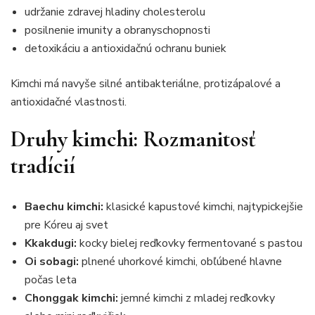
udržanie zdravej hladiny cholesterolu
posilnenie imunity a obranyschopnosti
detoxikáciu a antioxidačnú ochranu buniek
Kimchi má navyše silné antibakteriálne, protizápalové a
antioxidačné vlastnosti.
Druhy kimchi: Rozmanitosť
tradícií
Baechu kimchi:
klasické kapustové kimchi, najtypickejšie
pre Kóreu aj svet
Kkakdugi:
kocky bielej reďkovky fermentované s pastou
Oi sobagi:
plnené uhorkové kimchi, obľúbené hlavne
počas leta
Chonggak kimchi:
jemné kimchi z mladej reďkovky