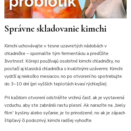
Správne skladovanie kimchi
Kimchi uchovávajte v tesne uzavretých nádobách v
chladničke – spomalíte tým fermentáciu a predĺžite
životnosť. Kórejci používajú osobitné kimchi chladničky, no
postačí aj klasická chladnička s kvalitnými uzávermi. Kimchi
vydrží aj niekoľko mesiacov, no po otvorení ho spotrebujte
do 3–10 dní (pri vyšších teplotách kvasí rýchlejšie).
Pri každom otvorení odstráňte vrchnú časť, ak je vystavená
vzduchu, aby ste zabránili rastu plesní. Ak narazíte na „biely
film“ kysliny alebo syčanie, je to prirodzené, no ak je zápach
štipľavý či podozrivý, kimchi radšej vyhoďte.