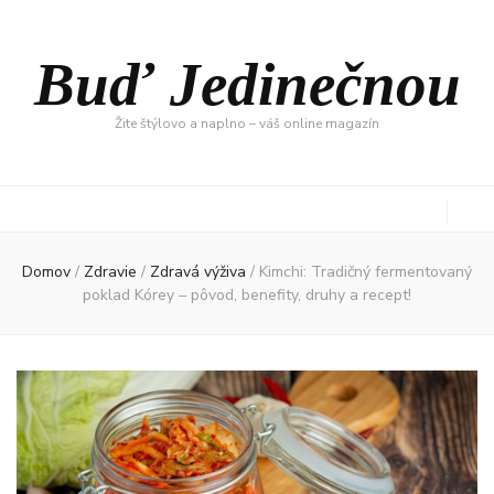
Buď Jedinečnou
Žite štýlovo a naplno – váš online magazín
Domov
/
Zdravie
/
Zdravá výživa
/
Kimchi: Tradičný fermentovaný
poklad Kórey – pôvod, benefity, druhy a recept!