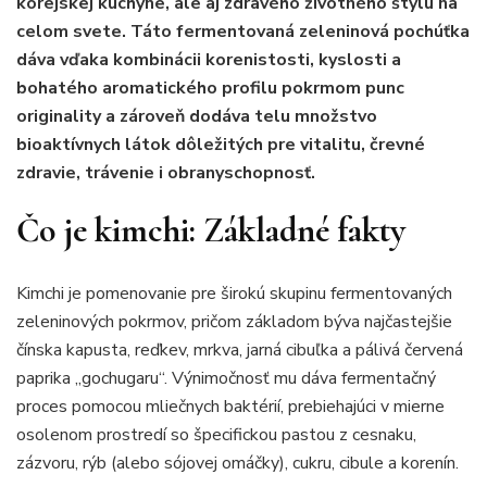
kórejskej kuchyne, ale aj zdravého životného štýlu na
celom svete. Táto fermentovaná zeleninová pochúťka
dáva vďaka kombinácii korenistosti, kyslosti a
bohatého aromatického profilu pokrmom punc
originality a zároveň dodáva telu množstvo
bioaktívnych látok dôležitých pre vitalitu, črevné
zdravie, trávenie i obranyschopnosť.
Čo je kimchi: Základné fakty
Kimchi je pomenovanie pre širokú skupinu fermentovaných
zeleninových pokrmov, pričom základom býva najčastejšie
čínska kapusta, reďkev, mrkva, jarná cibuľka a pálivá červená
paprika „gochugaru“. Výnimočnosť mu dáva fermentačný
proces pomocou mliečnych baktérií, prebiehajúci v mierne
osolenom prostredí so špecifickou pastou z cesnaku,
zázvoru, rýb (alebo sójovej omáčky), cukru, cibule a korenín.