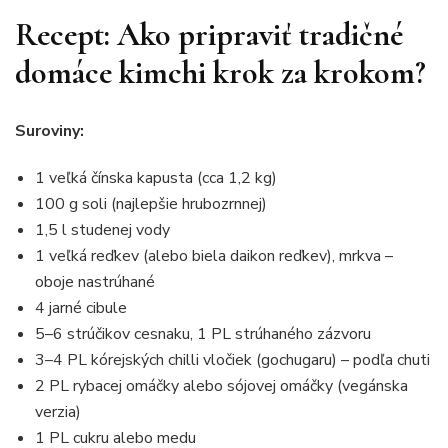
Recept: Ako pripraviť tradičné
domáce kimchi krok za krokom?
Suroviny:
1 veľká čínska kapusta (cca 1,2 kg)
100 g soli (najlepšie hrubozrnnej)
1,5 l studenej vody
1 veľká reďkev (alebo biela daikon reďkev), mrkva –
oboje nastrúhané
4 jarné cibule
5–6 strúčikov cesnaku, 1 PL strúhaného zázvoru
3–4 PL kórejských chilli vločiek (gochugaru) – podľa chuti
2 PL rybacej omáčky alebo sójovej omáčky (vegánska
verzia)
1 PL cukru alebo medu