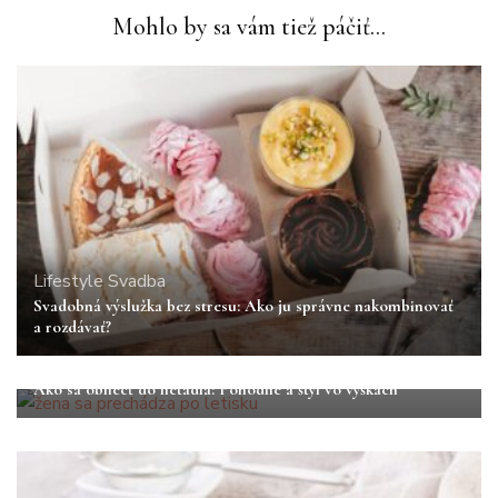
Mohlo by sa vám tiež páčiť...
Lifestyle
Svadba
Svadobná výslužka bez stresu: Ako ju správne nakombinovať
a rozdávať?
Cestovanie
Lifestyle
Ako sa obliecť do lietadla: Pohodlie a štýl vo výškach