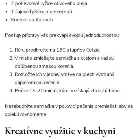
2 polievkové lyžice olivového oleja
1 čajovú lyžičku morskej soli
Korenie podľa chuti
Postup prípravy vás prekvapí svojou jednoduchosťou:
Rúru predhrejte na 180 stupňov Celzia.
V miske zmiešajte semiačka s olejom a vašou
obľúbenou zmesou korenia.
Rozložte ich v jednej vrstve na plech vystlaný
papierom na pečenie.
Pečte 15-20 minút, kým nezískajú zlatistú farbu.
Nezabudnite semiačka v polovici pečenia premiešať, aby sa
opiekli rovnomerne.
Kreatívne využitie v kuchyni