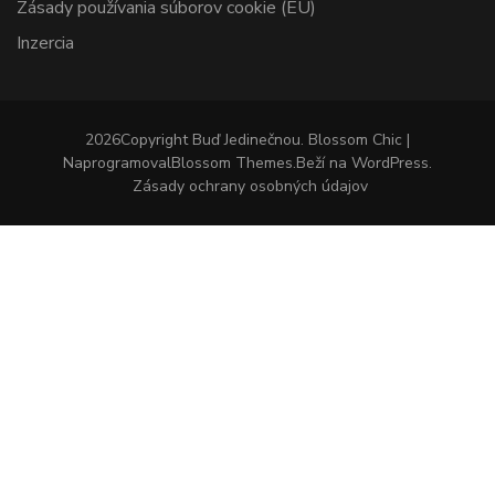
Zásady používania súborov cookie (EÚ)
Inzercia
2026Copyright
Buď Jedinečnou
.
Blossom Chic |
Naprogramoval
Blossom Themes
.Beží na
WordPress
.
Zásady ochrany osobných údajov