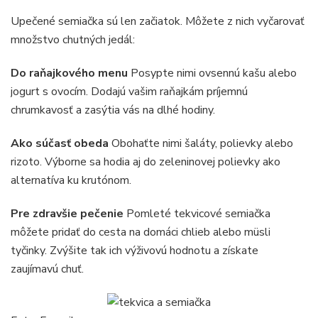
Upečené semiačka sú len začiatok. Môžete z nich vyčarovať
množstvo chutných jedál:
Do raňajkového menu
Posypte nimi ovsennú kašu alebo
jogurt s ovocím. Dodajú vašim raňajkám príjemnú
chrumkavosť a zasýtia vás na dlhé hodiny.
Ako súčasť obeda
Obohaťte nimi šaláty, polievky alebo
rizoto. Výborne sa hodia aj do zeleninovej polievky ako
alternatíva ku krutónom.
Pre zdravšie pečenie
Pomleté tekvicové semiačka
môžete pridať do cesta na domáci chlieb alebo müsli
tyčinky. Zvýšite tak ich výživovú hodnotu a získate
zaujímavú chuť.