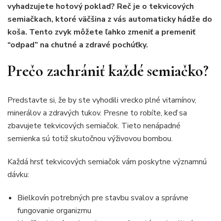
vyhadzujete hotový poklad? Reč je o tekvicových
semiačkach, ktoré väčšina z vás automaticky hádže do
koša. Tento zvyk môžete ľahko zmeniť a premeniť
“odpad” na chutné a zdravé pochúťky.
Prečo zachrániť každé semiačko?
Predstavte si, že by ste vyhodili vrecko plné vitamínov,
minerálov a zdravých tukov. Presne to robíte, keď sa
zbavujete tekvicových semiačok. Tieto nenápadné
semienka sú totiž skutočnou výživovou bombou.
Každá hrsť tekvicových semiačok vám poskytne významnú
dávku:
Bielkovín potrebných pre stavbu svalov a správne
fungovanie organizmu