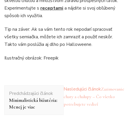
skvelou chuťou a množstvom zdraviu prospešných látok.
Experimentujte s
receptami
a nájdite si svoj obľúbený
spôsob ich využitia.
Tip na záver: Ak sa vám tento rok nepodarí spracovať
všetky semiačka, môžete ich zamraziť a použiť neskôr.
Takto vám poslúžia aj dlho po Halloweene.
Ilustračný obrázok: Freepik
Navigácia
Nasledujúci článok
Zazimovanie
Predchádzajúci článok
v
chaty a chalupy – Čo všetko
Minimalistická bižutéria:
článku
potrebujete vedieť
Menej je viac