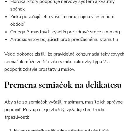
Horčíka, ktorý podporuje nervový systém a kvalitný
spánok
Zinku posilňujúceho vašu imunitu, najmä v jesennom
období
Omega-3 mastných kyselín pre zdravé srdce a mozog
Antioxidantov bojujúcich proti predčasnému starnutiu
Vedci dokonca zistili, že pravidelná konzumácia tekvicových
semiačok môže znížiť riziko vzniku cukrovky typu 2 a
podporiť zdravie prostaty u mužov.
Premena semiačok na delikatesu
Aby ste zo semiačok vyťažili maximum, musíte ich správne
pripraviť. Postup nie je zložitý, vyžaduje len trochu
trpezlivosti:
Najprv semiačka dôkladne očistite od všetkých