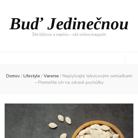
Buď Jedinečnou
Žite štýlovo a naplno – váš online magazín
Domov
/
Lifestyle
/
Varenie
/
Neplytvajte tekvicovými semiačkami
– Premeňte ich na zdravé pochúťky