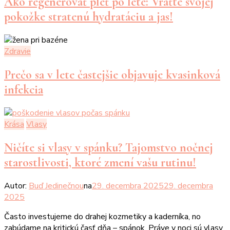
Ako regenerovať pleť po lete: Vráťte svojej
pokožke stratenú hydratáciu a jas!
Zdravie
Prečo sa v lete častejšie objavuje kvasinková
infekcia
Krása
Vlasy
Ničíte si vlasy v spánku? Tajomstvo nočnej
starostlivosti, ktoré zmení vašu rutinu!
Autor:
Buď Jedinečnou
na
29. decembra 2025
29. decembra
2025
Často investujeme do drahej kozmetiky a kaderníka, no
zabúdame na kritickú časť dňa – spánok. Práve v noci sú vlasy