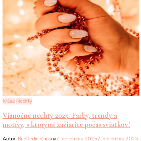
Krása
Nechty
Vianočné nechty 2025: Farby, trendy a
motívy, s ktorými zažiarite počas sviatkov!
Autor:
Buď Jedinečnou
na
7. decembra 2025
7. decembra 2025