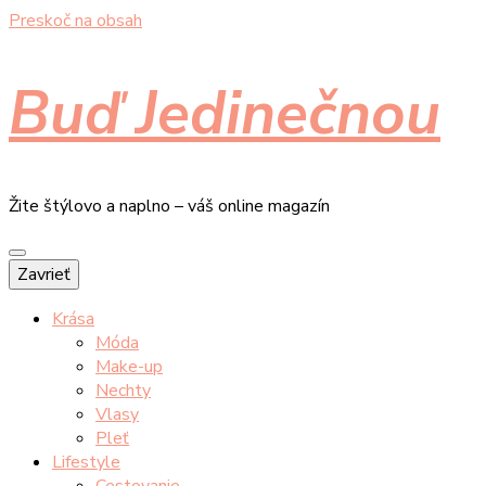
Preskoč na obsah
Buď Jedinečnou
Žite štýlovo a naplno – váš online magazín
Zavrieť
Krása
Móda
Make-up
Nechty
Vlasy
Pleť
Lifestyle
Cestovanie