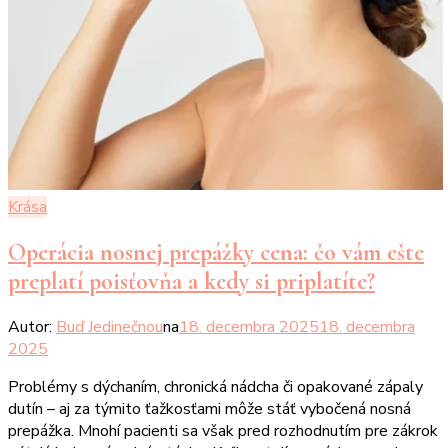
Krása
Operácia nosnej prepážky cena: čo vám ešte
preplatí poisťovňa a kedy si priplatíte?
Autor:
Buď Jedinečnou
na
18. decembra 2025
18. decembra
2025
Problémy s dýchaním, chronická nádcha či opakované zápaly
dutín – aj za týmito ťažkosťami môže stáť vybočená nosná
prepážka. Mnohí pacienti sa však pred rozhodnutím pre zákrok