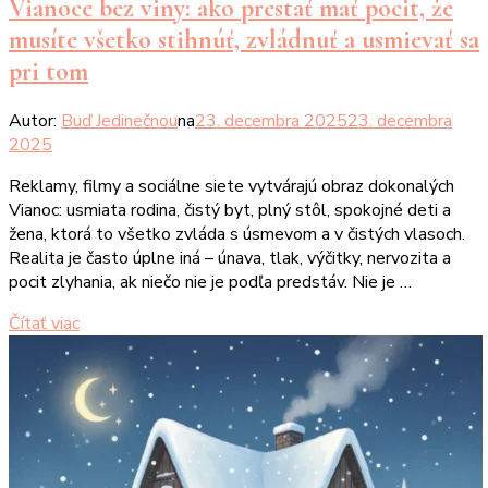
Vianoce bez viny: ako prestať mať pocit, že
musíte všetko stihnúť, zvládnuť a usmievať sa
pri tom
Autor:
Buď Jedinečnou
na
23. decembra 2025
23. decembra
2025
Reklamy, filmy a sociálne siete vytvárajú obraz dokonalých
Vianoc: usmiata rodina, čistý byt, plný stôl, spokojné deti a
žena, ktorá to všetko zvláda s úsmevom a v čistých vlasoch.
Realita je často úplne iná – únava, tlak, výčitky, nervozita a
pocit zlyhania, ak niečo nie je podľa predstáv.​ Nie je …
Čítať viac