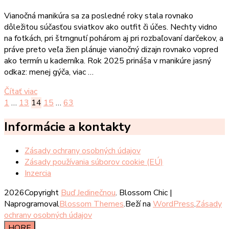
Vianočná manikúra sa za posledné roky stala rovnako
dôležitou súčasťou sviatkov ako outfit či účes. Nechty vidno
na fotkách, pri štrngnutí pohárom aj pri rozbaľovaní darčekov, a
práve preto veľa žien plánuje vianočný dizajn rovnako vopred
ako termín u kaderníka. Rok 2025 prináša v manikúre jasný
odkaz: menej gýča, viac …
Čítať viac
Stránkovanie
Stránka
Stránka
Stránka
Stránka
Stránka
1
…
13
14
15
…
63
príspevkov
Informácie a kontakty
Zásady ochrany osobných údajov
Zásady používania súborov cookie (EÚ)
Inzercia
2026Copyright
Buď Jedinečnou
.
Blossom Chic |
Naprogramoval
Blossom Themes
.Beží na
WordPress
.
Zásady
ochrany osobných údajov
HORE