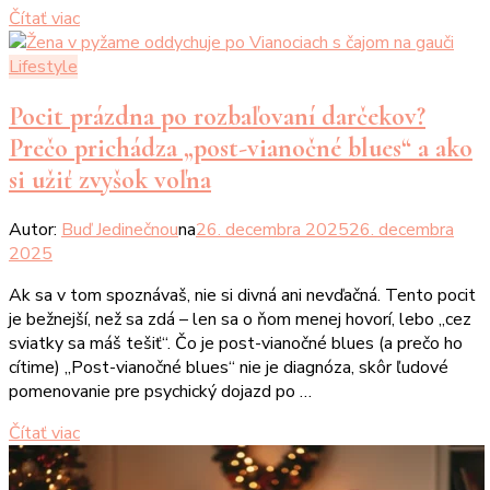
Čítať viac
Lifestyle
Pocit prázdna po rozbaľovaní darčekov?
Prečo prichádza „post-vianočné blues“ a ako
si užiť zvyšok voľna
Autor:
Buď Jedinečnou
na
26. decembra 2025
26. decembra
2025
Ak sa v tom spoznávaš, nie si divná ani nevďačná. Tento pocit
je bežnejší, než sa zdá – len sa o ňom menej hovorí, lebo „cez
sviatky sa máš tešiť“. Čo je post-vianočné blues (a prečo ho
cítime) „Post-vianočné blues“ nie je diagnóza, skôr ľudové
pomenovanie pre psychický dojazd po …
Čítať viac