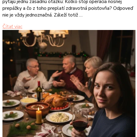
pýtajú jednu zásadnú otázku: Koľko stojí operácia nosnej
prepážky a čo z toho preplatí zdravotná poisťovňa? Odpoveď
nie je vždy jednoznačná. Záleží totiž …
Čítať viac