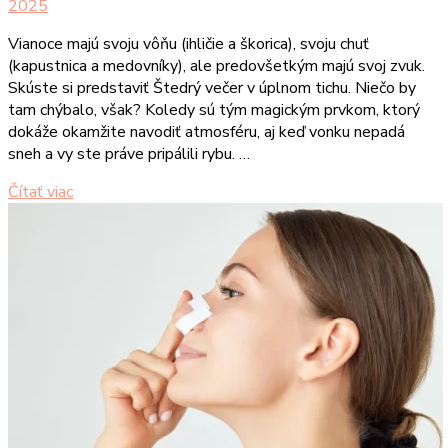
2025
Vianoce majú svoju vôňu (ihličie a škorica), svoju chuť
(kapustnica a medovníky), ale predovšetkým majú svoj zvuk.
Skúste si predstaviť Štedrý večer v úplnom tichu. Niečo by
tam chýbalo, však? Koledy sú tým magickým prvkom, ktorý
dokáže okamžite navodiť atmosféru, aj keď vonku nepadá
sneh a vy ste práve pripálili rybu. …
Čítať viac