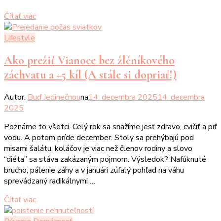
Čítať viac
Lifestyle
Ako prežiť Vianoce bez žlčníkového
záchvatu a +5 kíl (A stále si dopriať!)
Autor:
Buď Jedinečnou
na
14. decembra 2025
14. decembra
2025
Poznáme to všetci. Celý rok sa snažíme jesť zdravo, cvičiť a piť
vodu. A potom príde december. Stoly sa prehýbajú pod
misami šalátu, koláčov je viac než členov rodiny a slovo
“diéta” sa stáva zakázaným pojmom. Výsledok? Nafúknuté
brucho, pálenie záhy a v januári zúfalý pohľad na váhu
sprevádzaný radikálnymi …
Čítať viac