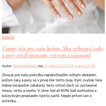
Zdravie
Zimný štít pre vašu krásu: Ako ochrániť ruky
a pery pred mrazom, vetrom a šúpaním?
Autor:
Buď Jedinečnou
na
24. marca 2026
24. marca 2026
Zima je pre našu pokožku najnáročnejším ročným obdobím,
pričom ruky a pery sú v prvej línii tohto boja. Kým zvyšok tela
máme bezpečne zahalený, tieto citlivé časti sú vystavené
mrazu, vetru a snehu. V zime trpí až 80% ľudí suchosťou a
bolestivým praskaním týchto partií. Nejde pritom len o
estetiku, …