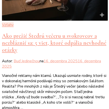
Vzťahy
Ako prežiť Štedrú večeru u svokrovcov a
nezblázniť sa: 5 viet, ktoré odpália nevhodné
otázky
Autor:
Buď Jedinečnou
na
16. decembra 2025
16. decembra
2025
Vianočné reklamy nám klamú. Ukazujú usmiate rodiny, ktoré si
v dokonalej harmónii podávajú misy so zemiakovým šalátom.
Realita? Pre mnohých z nás je Štedrý večer (alebo následné
sviatočné návštevy) skôr mínovým poľom. Stačí jedna
otázka: „Kedy už bude svadba?“, „To si si naozaj nabral tretiu
porciu?“ alebo klasické „A koho ste volili?“ a vianočná
atmosféra …