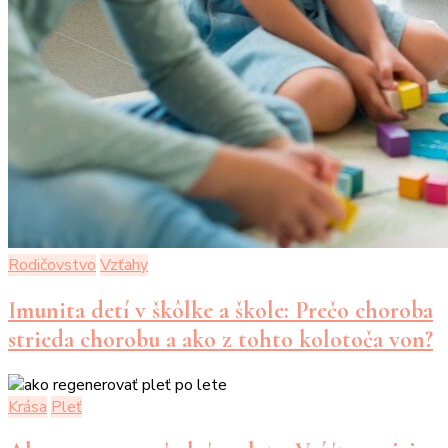
Rodičovstvo
Vzťahy
Imunita detí v škôlke a škole: Prečo choroba
strieda chorobu a ako z tohto kolotoča von?
Krása
Pleť