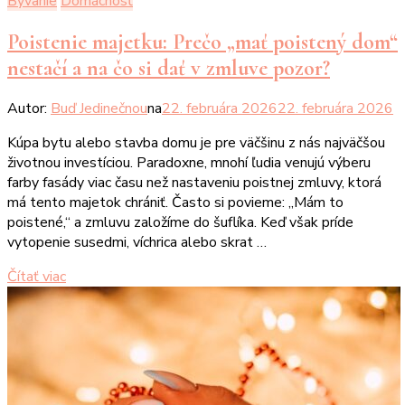
Bývanie
Domácnosť
Poistenie majetku: Prečo „mať poistený dom“
nestačí a na čo si dať v zmluve pozor?
Autor:
Buď Jedinečnou
na
22. februára 2026
22. februára 2026
Kúpa bytu alebo stavba domu je pre väčšinu z nás najväčšou
životnou investíciou. Paradoxne, mnohí ľudia venujú výberu
farby fasády viac času než nastaveniu poistnej zmluvy, ktorá
má tento majetok chrániť. Často si povieme: „Mám to
poistené,“ a zmluvu založíme do šuflíka. Keď však príde
vytopenie susedmi, víchrica alebo skrat …
Čítať viac