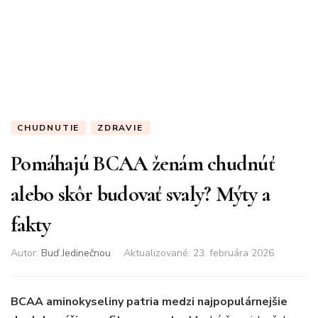
CHUDNUTIE
ZDRAVIE
Pomáhajú BCAA ženám chudnúť
alebo skôr budovať svaly? Mýty a
fakty
Autor:
Buď Jedinečnou
Aktualizované
:
23. februára 2026
BCAA aminokyseliny patria medzi najpopulárnejšie