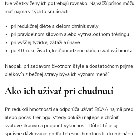
Nie všetky ženy ich potrebujú rovnako. Najväčší prínos môžu
mať najmä v týchto situáciách:
pri redukčnej diéte s cieľom chrániť svaly
pri pravidelnom silovom alebo vytrvalostnom tréningu
pri vyššej fyzickej záťaži a únave
po 40. roku života, keď prirodzene ubúda svalová hmota
Naopak, pri sedavom životnom štýle a dostatočnom príjme
bielkovín z bežnej stravy býva ich význam menší.
Ako ich užívať pri chudnutí
Pri redukcii hmotnosti sa odporúča užívať BCAA najmä pred
alebo počas tréningu. Vtedy dokážu najlepšie chrániť
svalové tkanivo a podporiť výkonnosť. Dôležité je aj
správne dávkovanie podľa telesnej hmotnosti a kombinácia