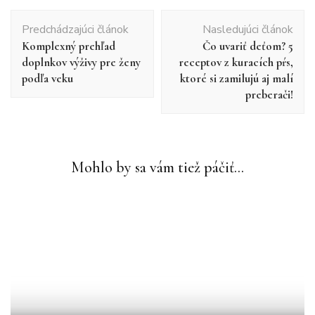
Navigácia
Predchádzajúci článok
Nasledujúci článok
v
Komplexný prehľad
Čo uvariť deťom? 5
článku
doplnkov výživy pre ženy
receptov z kuracích pŕs,
podľa veku
ktoré si zamilujú aj malí
preberači!
Mohlo by sa vám tiež páčiť...