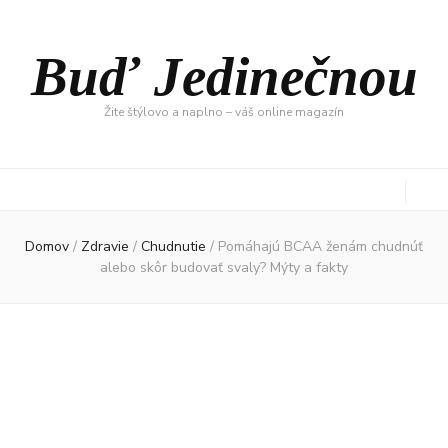
Buď Jedinečnou
Žite štýlovo a naplno – váš online magazín
Domov
/
Zdravie
/
Chudnutie
/
Pomáhajú BCAA ženám chudnúť
alebo skôr budovať svaly? Mýty a fakty