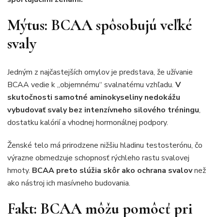
Mýtus: BCAA spôsobujú veľké
svaly
Jedným z najčastejších omylov je predstava, že užívanie
BCAA vedie k „objemnému“ svalnatému vzhľadu.
V
skutočnosti samotné aminokyseliny nedokážu
vybudovať svaly bez intenzívneho silového tréningu
,
dostatku kalórií a vhodnej hormonálnej podpory.
Ženské telo má prirodzene nižšiu hladinu testosterónu, čo
výrazne obmedzuje schopnosť rýchleho rastu svalovej
hmoty.
BCAA preto slúžia skôr ako ochrana svalov
než
ako nástroj ich masívneho budovania.
Fakt: BCAA môžu pomôcť pri