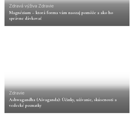
Zdravá výživa
Zdravie
Magnézium – ktorá forma vám naozaj pomôže a ako ho
správne dávkovať
Zdravie
Ashwagandha (Ašvaganda): Účinky, užívanie, skúsenosti a
vedecké poznatky