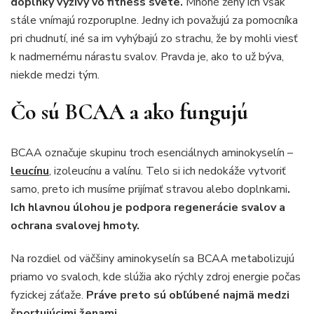
doplnky výživy vo fitness svete.
Mnohé ženy ich však
stále vnímajú rozporuplne. Jedny ich považujú za pomocníka
pri chudnutí, iné sa im vyhýbajú zo strachu, že by mohli viesť
k nadmernému nárastu svalov. Pravda je, ako to už býva,
niekde medzi tým.
Čo sú BCAA a ako fungujú
BCAA označuje skupinu troch esenciálnych aminokyselín –
leucínu
, izoleucínu a valínu. Telo si ich nedokáže vytvoriť
samo, preto ich musíme prijímať stravou alebo doplnkami
.
Ich hlavnou úlohou je podpora regenerácie svalov a
ochrana svalovej hmoty.
Na rozdiel od väčšiny aminokyselín sa BCAA metabolizujú
priamo vo svaloch, kde slúžia ako rýchly zdroj energie počas
fyzickej záťaže.
Práve preto sú obľúbené najmä medzi
športujúcimi ženami.