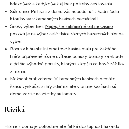
kdekoľvek a kedykoľvek aj bez potreby cestovania.
Súkromie: Pri hraní z domu vás nebudú rušiť žiadni ľudia,
ktorí by sa v kamenných kasínach nachádzali.
Široký výber hier:
Najlepšie zahraničné online casino
poskytuje na výber celé tisíce rôznych hazardných hier na
výber.
Bonusy k hraniu: Internetové kasína majú pre každého
hráča pripravené rôzne uvítacie bonusy, bonusy za vklady
a ďalšie výhodné ponuky, ktorými zlepšia celkové zážitky
z hrania.
Možnosť hrať zdarma: V kamenných kasínach nemáte
šancu vyskúšať si hry zdarma, ale v online kasínach sú
demo verzie na všetky automaty.
Riziká
Hranie z domu je pohodlné, ale ľahká dostupnosť hazardu