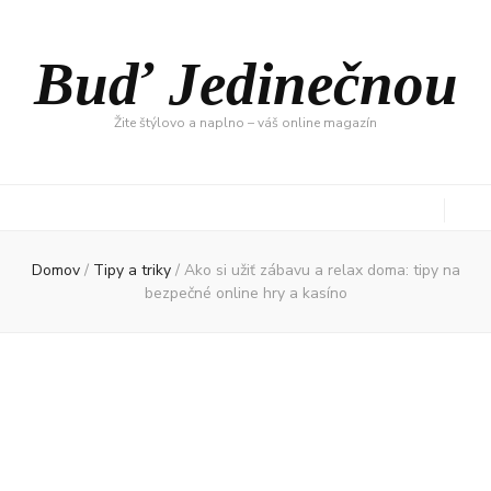
Buď Jedinečnou
Žite štýlovo a naplno – váš online magazín
Domov
/
Tipy a triky
/
Ako si užiť zábavu a relax doma: tipy na
bezpečné online hry a kasíno