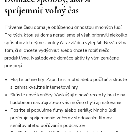
spríjemniť voľný čas
Trávenie času doma je obľúbenou činnosťou mnohých ľudí.
Pre tých, ktorí sú doma neradi sme si však pripravili niekoľko
spôsobov, ktorými si voľný čas zvládnu vylepšiť. Nezáleží na
tom, či si chcete vydýchnuť alebo chcete robiť niečo
produktívne. Nasledovné domáce aktivity vám zaručene
prospejú:
Hrajte online hry: Zapnite si mobil alebo počítač a skúste
si zahrať kvalitné internetové hry.
Skúste nové koníčky: Vyskúšajte nové recepty, hrajte na
hudobnom nástroji alebo vás možno chytí aj maľovanie.
Pozrite si populárne filmy alebo seriály: Mnoho ľudí
preferuje spríjemnenie večerov sledovaním filmov,
seriálov alebo počúvaním podcastov.