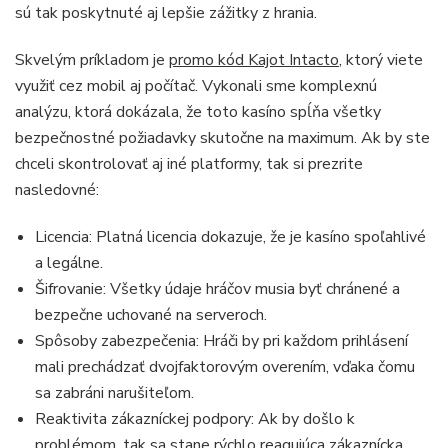
sú tak poskytnuté aj lepšie zážitky z hrania.
Skvelým príkladom je
promo kód Kajot Intacto
, ktorý viete
využiť cez mobil aj počítač. Vykonali sme komplexnú
analýzu, ktorá dokázala, že toto kasíno spĺňa všetky
bezpečnostné požiadavky skutočne na maximum. Ak by ste
chceli skontrolovať aj iné platformy, tak si prezrite
nasledovné:
Licencia: Platná licencia dokazuje, že je kasíno spoľahlivé
a legálne.
Šifrovanie: Všetky údaje hráčov musia byť chránené a
bezpečne uchované na serveroch.
Spôsoby zabezpečenia: Hráči by pri každom prihlásení
mali prechádzať dvojfaktorovým overením, vďaka čomu
sa zabráni narušiteľom.
Reaktivita zákazníckej podpory: Ak by došlo k
problémom, tak sa stane rýchlo reagujúca zákaznícka