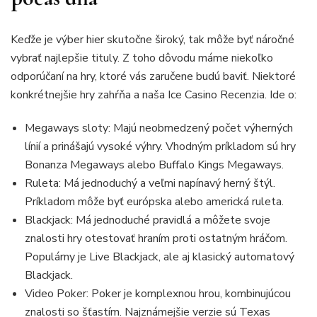
Keďže je výber hier skutočne široký, tak môže byť náročné
vybrať najlepšie tituly. Z toho dôvodu máme niekoľko
odporúčaní na hry, ktoré vás zaručene budú baviť. Niektoré
konkrétnejšie hry zahŕňa a naša Ice Casino Recenzia. Ide o:
Megaways sloty: Majú neobmedzený počet výherných
línií a prinášajú vysoké výhry. Vhodným príkladom sú hry
Bonanza Megaways alebo Buffalo Kings Megaways.
Ruleta: Má jednoduchý a veľmi napínavý herný štýl.
Príkladom môže byť európska alebo americká ruleta.
Blackjack: Má jednoduché pravidlá a môžete svoje
znalosti hry otestovať hraním proti ostatným hráčom.
Populárny je Live Blackjack, ale aj klasický automatový
Blackjack.
Video Poker: Poker je komplexnou hrou, kombinujúcou
znalosti so šťastím. Najznámejšie verzie sú Texas