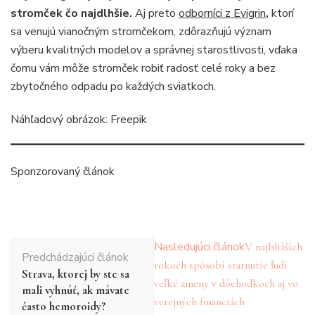
stromček čo najdlhšie.
Aj preto
odborníci z Evigrin
,
ktorí
sa venujú vianočným stromčekom, zdôrazňujú význam
výberu kvalitných modelov a správnej starostlivosti, vďaka
čomu vám môže stromček robiť radosť celé roky a bez
zbytočného odpadu po každých sviatkoch.
Náhľadový obrázok: Freepik
Sponzorovaný článok
Navigácia
Nasledujúci článok
V najbližších
Predchádzajúci článok
v
rokoch spôsobí starnutie ľudí
Strava, ktorej by ste sa
článku
veľké zmeny v dôchodkoch aj vo
mali vyhnúť, ak mávate
verejných financiách
často hemoroidy?