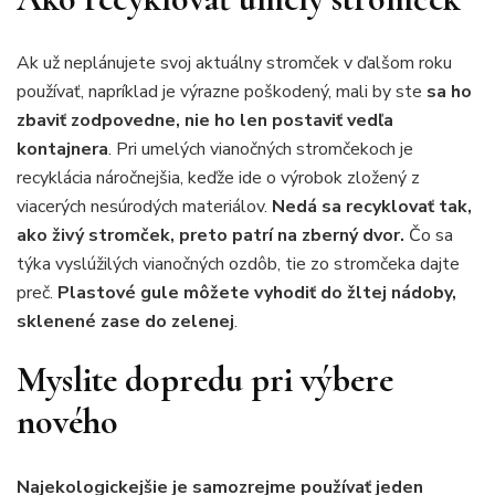
Ak už neplánujete svoj aktuálny stromček v ďalšom roku
používať, napríklad je výrazne poškodený, mali by ste
sa ho
zbaviť zodpovedne, nie ho len postaviť vedľa
kontajnera
. Pri umelých vianočných stromčekoch je
recyklácia náročnejšia, keďže ide o výrobok zložený z
viacerých nesúrodých materiálov.
Nedá sa recyklovať tak,
ako živý stromček, preto patrí na zberný dvor.
Čo sa
týka vyslúžilých vianočných ozdôb, tie zo stromčeka dajte
preč.
Plastové gule môžete vyhodiť do žltej nádoby,
sklenené zase do zelenej
.
Myslite dopredu pri výbere
nového
Najekologickejšie je samozrejme používať jeden