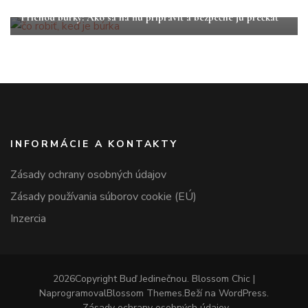
Tipy a triky
Príchod búrky: Ako sa na ňu pripraviť a bezpečne ju prečkať
INFORMÁCIE A KONTAKTY
Zásady ochrany osobných údajov
Zásady používania súborov cookie (EÚ)
Inzercia
2026Copyright
Buď Jedinečnou
.
Blossom Chic |
Naprogramoval
Blossom Themes
.Beží na
WordPress
.
Zásady ochrany osobných údajov