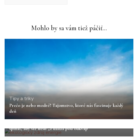
Mohlo by sa vám tiež páčiť...
Tipy a triky
Prečo je nebo modré? Tajomstvo, ktoré nás fascinuje každý
deň
Tipy a triky
Zvažujete ekologický zdroj energie? Aké kritériá by mal
spĺňať, aby ste nešli „z dažďa pod odkvap“