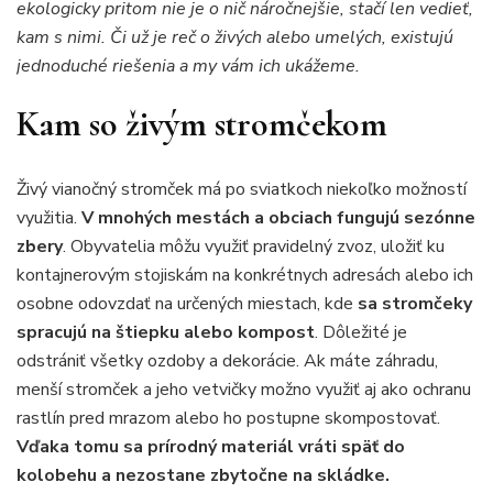
ekologicky pritom nie je o nič náročnejšie, stačí len vedieť,
kam s nimi. Či už je reč o živých alebo umelých, existujú
jednoduché riešenia a my vám ich ukážeme.
Kam so živým stromčekom
Živý vianočný stromček má po sviatkoch niekoľko možností
využitia.
V mnohých mestách a obciach fungujú sezónne
zbery
. Obyvatelia môžu využiť pravidelný zvoz, uložiť ku
kontajnerovým stojiskám na konkrétnych adresách alebo ich
osobne odovzdať na určených miestach, kde
sa stromčeky
spracujú na štiepku alebo kompost
. Dôležité je
odstrániť všetky ozdoby a dekorácie. Ak máte záhradu,
menší stromček a jeho vetvičky možno využiť aj ako ochranu
rastlín pred mrazom alebo ho postupne skompostovať.
Vďaka tomu sa prírodný materiál vráti späť do
kolobehu a nezostane zbytočne na skládke.