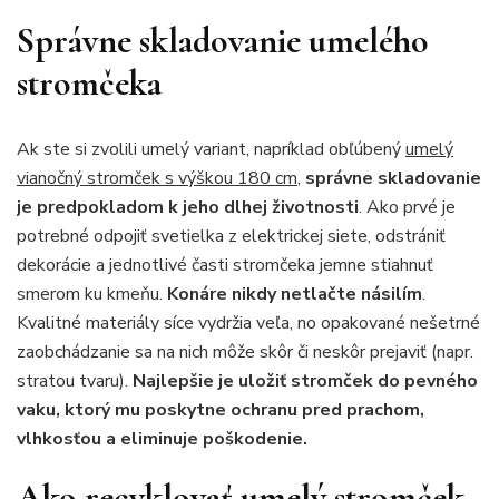
Správne skladovanie umelého
stromčeka
Ak ste si zvolili umelý variant, napríklad obľúbený
umelý
vianočný stromček s výškou 180 cm
,
správne skladovanie
je predpokladom k jeho dlhej životnosti
. Ako prvé je
potrebné odpojiť svetielka z elektrickej siete, odstrániť
dekorácie a jednotlivé časti stromčeka jemne stiahnuť
smerom ku kmeňu.
Konáre nikdy netlačte násilím
.
Kvalitné materiály síce vydržia veľa, no opakované nešetrné
zaobchádzanie sa na nich môže skôr či neskôr prejaviť (napr.
stratou tvaru).
Najlepšie je uložiť stromček do pevného
vaku, ktorý mu poskytne ochranu pred prachom,
vlhkosťou a eliminuje poškodenie.
Ako recyklovať umelý stromček