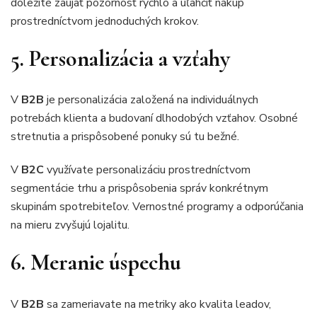
dôležité zaujať pozornosť rýchlo a uľahčiť nákup
prostredníctvom jednoduchých krokov.
5. Personalizácia a vzťahy
V
B2B
je personalizácia založená na individuálnych
potrebách klienta a budovaní dlhodobých vzťahov. Osobné
stretnutia a prispôsobené ponuky sú tu bežné.
V
B2C
využívate personalizáciu prostredníctvom
segmentácie trhu a prispôsobenia správ konkrétnym
skupinám spotrebiteľov. Vernostné programy a odporúčania
na mieru zvyšujú lojalitu.
6. Meranie úspechu
V
B2B
sa zameriavate na metriky ako kvalita leadov,