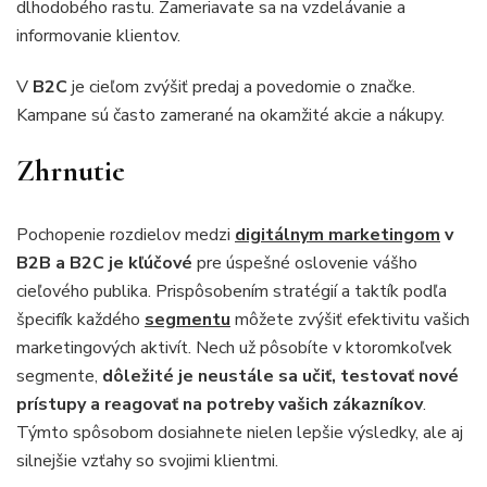
dlhodobého rastu. Zameriavate sa na vzdelávanie a
informovanie klientov.
V
B2C
je cieľom zvýšiť predaj a povedomie o značke.
Kampane sú často zamerané na okamžité akcie a nákupy.
Zhrnutie
Pochopenie rozdielov medzi
digitálnym marketingom
v
B2B a B2C je kľúčové
pre úspešné oslovenie vášho
cieľového publika. Prispôsobením stratégií a taktík podľa
špecifík každého
segmentu
môžete zvýšiť efektivitu vašich
marketingových aktivít. Nech už pôsobíte v ktoromkoľvek
segmente,
dôležité je neustále sa učiť, testovať nové
prístupy a reagovať na potreby vašich zákazníkov
.
Týmto spôsobom dosiahnete nielen lepšie výsledky, ale aj
silnejšie vzťahy so svojimi klientmi.