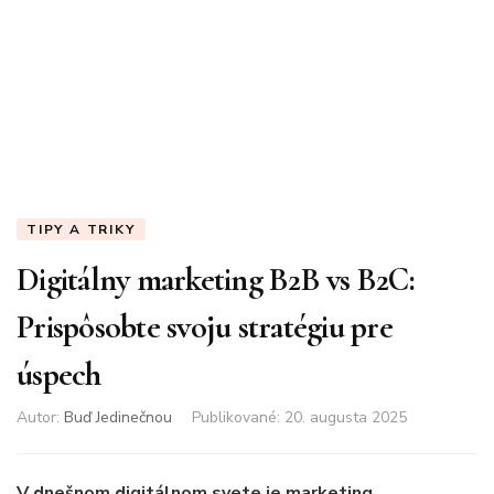
TIPY A TRIKY
Digitálny marketing B2B vs B2C:
Prispôsobte svoju stratégiu pre
úspech
Autor:
Buď Jedinečnou
Publikované
:
20. augusta 2025
V dnešnom digitálnom svete je marketing