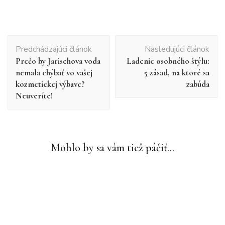
Navigácia
Predchádzajúci článok
Nasledujúci článok
v
Prečo by Jarischova voda
Ladenie osobného štýlu:
článku
nemala chýbať vo vašej
5 zásad, na ktoré sa
kozmetickej výbave?
zabúda
Neuveríte!
Mohlo by sa vám tiež páčiť...