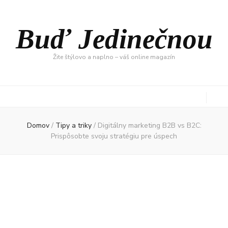
Buď Jedinečnou
Žite štýlovo a naplno – váš online magazín
Domov
/
Tipy a triky
/
Digitálny marketing B2B vs B2C:
Prispôsobte svoju stratégiu pre úspech