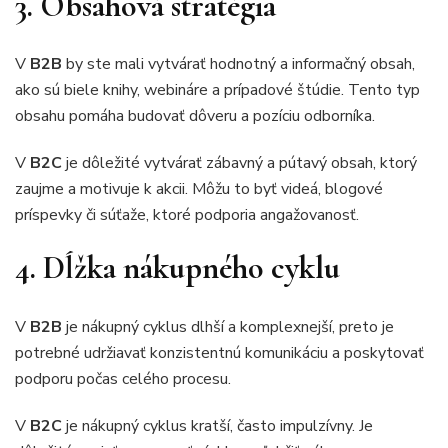
3. Obsahová stratégia
V
B2B
by ste mali vytvárať hodnotný a informačný obsah,
ako sú biele knihy, webináre a prípadové štúdie. Tento typ
obsahu pomáha budovať dôveru a pozíciu odborníka.
V
B2C
je dôležité vytvárať zábavný a pútavý obsah, ktorý
zaujme a motivuje k akcii. Môžu to byť videá, blogové
príspevky či súťaže, ktoré podporia angažovanosť.
4. Dĺžka nákupného cyklu
V
B2B
je nákupný cyklus dlhší a komplexnejší, preto je
potrebné udržiavať konzistentnú komunikáciu a poskytovať
podporu počas celého procesu.
V
B2C
je nákupný cyklus kratší, často impulzívny. Je