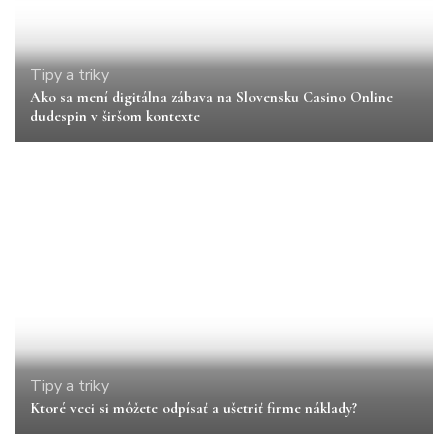
Tipy a triky
Ako sa mení digitálna zábava na Slovensku Casino Online
dudespin v širšom kontexte
Tipy a triky
Ktoré veci si môžete odpísať a ušetriť firme náklady?