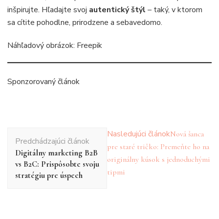
inšpirujte. Hľadajte svoj
autentický štýl
– taký, v ktorom
sa cítite pohodlne, prirodzene a sebavedomo.
Náhľadový obrázok: Freepik
Sponzorovaný článok
Navigácia
Nasledujúci článok
Nová šanca
Predchádzajúci článok
v
pre staré tričko: Premeňte ho na
Digitálny marketing B2B
článku
originálny kúsok s jednoduchými
vs B2C: Prispôsobte svoju
tipmi
stratégiu pre úspech