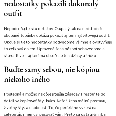
nedostatky pokazili dokonalý
outfit
Nepodceňujte silu detailov. Olúpaný lak na nechtoch či
okopané topánky dokážu pokaziť aj ten najštýlovejší outfit.
Okolie si tieto nedostatky podvedome všimne a ovplyvňuje
to celkový dojem. Upravená žena pôsobí sebavedome a
starostlivo – aj keď má oblečené len džínsy a tričko.
Buďte samy sebou, nie kópiou
niekoho iného
Posledná a možno najdôležitejšia zásada? Prestaňte do
detailov kopírovať štýl iných. Každá žena má inú postavu,
životný štýl a osobnosť. To, čo perfektne vyzerá na
celebritách, nemusí pasovať vám. Preto sa ostatnými iba