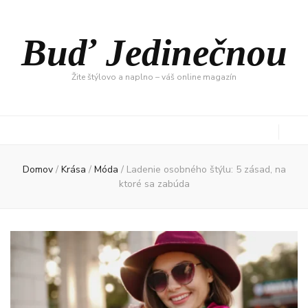
Buď Jedinečnou
Žite štýlovo a naplno – váš online magazín
Domov
/
Krása
/
Móda
/
Ladenie osobného štýlu: 5 zásad, na
ktoré sa zabúda