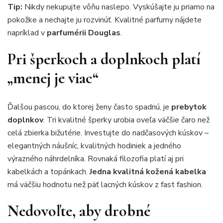
Tip:
Nikdy nekupujte vôňu naslepo. Vyskúšajte ju priamo na
pokožke a nechajte ju rozvinúť. Kvalitné parfumy nájdete
napríklad v
parfumérii Douglas
.
Pri šperkoch a doplnkoch platí
„menej je viac“
Ďalšou pascou, do ktorej ženy často spadnú, je
prebytok
doplnkov
. Tri kvalitné šperky urobia oveľa väčšie čaro než
celá zbierka bižutérie. Investujte do nadčasových kúskov –
elegantných náušníc, kvalitných hodiniek a jedného
výrazného náhrdelníka. Rovnaká filozofia platí aj pri
kabelkách a topánkach.
Jedna kvalitná kožená kabelka
má väčšiu hodnotu než päť lacných kúskov z fast fashion.
Nedovoľte, aby drobné