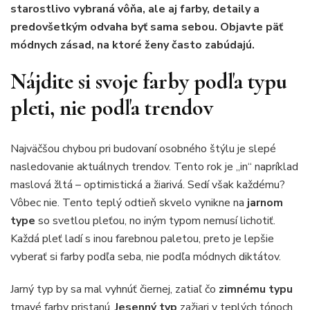
starostlivo vybraná vôňa, ale aj farby, detaily a
predovšetkým odvaha byť sama sebou. Objavte päť
módnych zásad, na ktoré ženy často zabúdajú.
Nájdite si svoje farby podľa typu
pleti, nie podľa trendov
Najväčšou chybou pri budovaní osobného štýlu je slepé
nasledovanie aktuálnych trendov. Tento rok je „in“ napríklad
maslová žltá – optimistická a žiarivá. Sedí však každému?
Vôbec nie. Tento teplý odtieň skvelo vynikne na
jarnom
type
so svetlou pleťou, no iným typom nemusí lichotiť.
Každá pleť ladí s inou farebnou paletou, preto je lepšie
vyberať si farby podľa seba, nie podľa módnych diktátov.
Jarný typ by sa mal vyhnúť čiernej, zatiaľ čo
zimnému typu
tmavé farby pristanú.
Jesenný typ
zažiari v teplých tónoch,