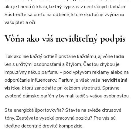
ako je hnedá či khaki,
letný typ
zas v neutrálnych farbách.
Sústreďte sa preto na odtiene, ktoré skutočne zvýraznia
vašu pleť a oči.
Vôňa ako váš neviditeľný podpis
Tak ako nie každý odtieň pristane každému, aj vône ladia
len s určitými osobnosťami a štýlom. Častou chybou je
impulzívny nákup parfumu – pod vplyvom reklamy alebo na
odporúčanie influencerky. Parfum je však vaša
neviditeľná
vizitka
, ktorú zanecháte pri každom stretnutí. Správne
zvolené
dámske parfémy
by mali ladiť s vašou osobnosťou.
Ste energická športovkyňa? Stavte na svieže citrusové
tóny. Zastávate vysokú pracovnú pozíciu? Pre vás sú
ideálne decentné drevité kompozície.