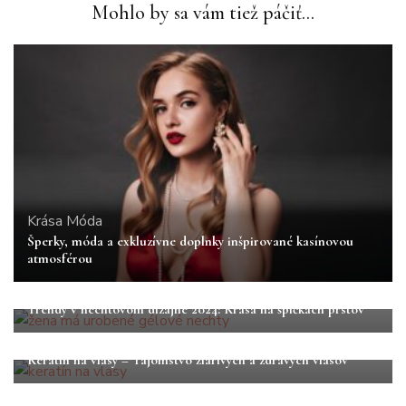
Mohlo by sa vám tiež páčiť...
Krása
Móda
Šperky, móda a exkluzívne doplnky inšpirované kasínovou
atmosférou
Krása
Nechty
Trendy v nechtovom dizajne 2024: Krása na špičkách prstov
Krása
Vlasy
Keratín na vlasy – Tajomstvo žiarivých a zdravých vlasov