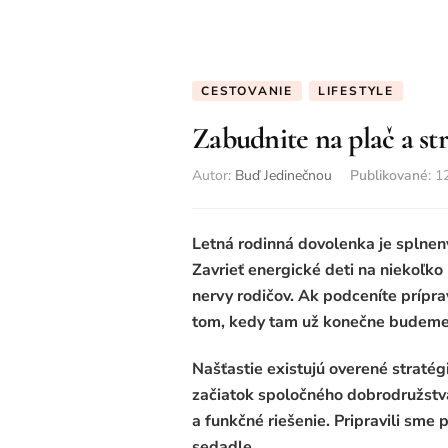
CESTOVANIE
LIFESTYLE
Zabudnite na plač a str
Autor:
Buď Jedinečnou
Publikované
:
1
Letná rodinná dovolenka je splnen
Zavrieť energické deti na niekoľko
nervy rodičov. Ak podceníte prípra
tom, kedy tam už konečne budeme
Našťastie existujú overené straté
začiatok spoločného dobrodružstv
a funkčné riešenie. Pripravili sme
sedadle.