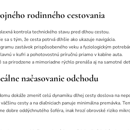
kojného rodinného cestovania
plexná kontrola technického stavu pred dlhou cestou.
e sa s tým, že cesta potrvá dlhšie ako ukazuje navigácia.
gramu zastávok prispôsobeného veku a fyziologickým potrebám
lavnú v kufri a pohotovostnú príručnú priamo v kabíne auta.
ré sa prirodzene a mimoriadne rýchlo prenáša aj na samotné det
ideálne načasovanie odchodu
omu dokáže zmeniť celú dynamiku dlhej cesty doslova na nepoz
 väčšinu cesty a na diaľniciach panuje minimálna premávka. Ten
mne dobre oddýchnutého šoféra, inak hrozí obrovské riziko mikr