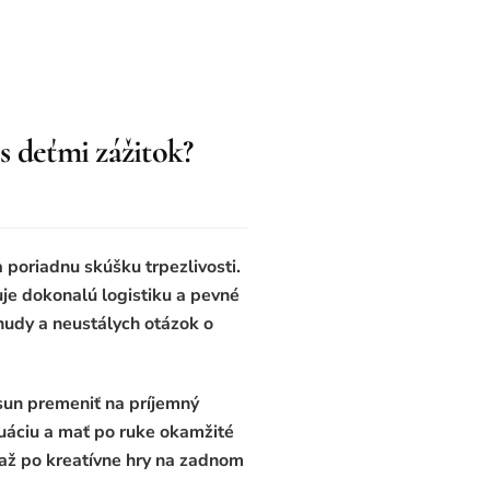
 s deťmi zážitok?
 poriadnu skúšku trpezlivosti.
uje dokonalú logistiku a pevné
 nudy a neustálych otázok o
sun premeniť na príjemný
uáciu a mať po ruke okamžité
a až po kreatívne hry na zadnom