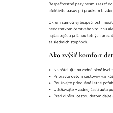
Bezpečnostné pásy nesmú rezať do k
efektivitu pásov pri prudkom brzden
Okrem samotnej bezpečnosti musíte z
nedostatkom čerstvého vzduchu aleb
najčastejšou príčinou letných prech
až siedmich stupňoch.
Ako zvýšiť komfort detí
Nainštalujte na zadné okná kvali
Pripravte deťom cestovný vankúš
Používajte priedušné letné poťahy
Udržiavajte v zadnej časti auta 
Pred dlhšou cestou deťom dajte 