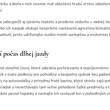
rku a dieťa v nich nesmie mať oblečenú hrubú vrstvu oblečenia,
í.
abezpečiť aj správnu teplotu a prúdenie vzduchu v zadnej čast
o ich naopak ofukuje nesprávne nastavená agresívna klimatizá
ladnutí, preto udržiavajte rozdiel medzi vonkajšou a vnútornou
 počas dlhej jazdy
tné slnečné clony, ktoré zabránia prehrievaniu a nepríjemnému 
ik v tvare podkovy pre pohodlný a bezpečný spánok bez padani
 na autosedačky z prírodnej froté bavlny, ktoré skvele sajú pot
poriadok a nenechávajte tam voľne pohodené ťažké predmety a t
dole pevné topánky a nechajte ich cestovať len v pohodlných v