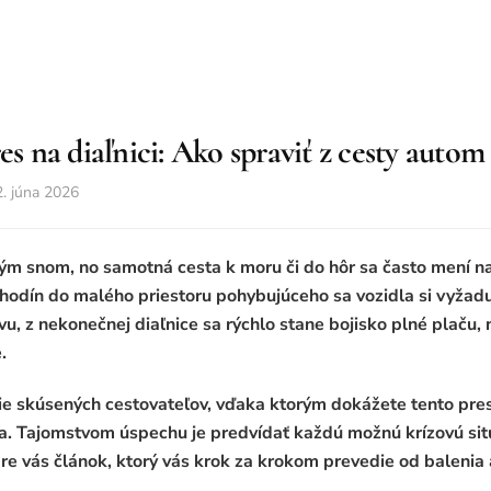
es na diaľnici: Ako spraviť z cesty autom
2. júna 2026
ým snom, no samotná cesta k moru či do hôr sa často mení na
 hodín do malého priestoru pohybujúceho sa vozidla si vyžad
vu, z nekonečnej diaľnice sa rýchlo stane bojisko plné plaču,
.
gie skúsených cestovateľov, vďaka ktorým dokážete tento pre
a. Tajomstvom úspechu je predvídať každú možnú krízovú sit
 pre vás článok, ktorý vás krok za krokom prevedie od baleni