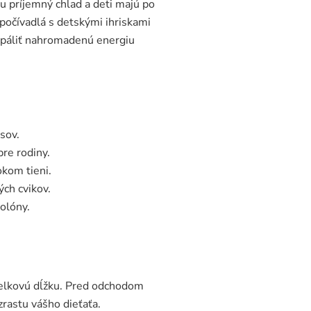
u príjemný chlad a deti majú po
dpočívadlá s detskými ihriskami
spáliť nahromadenú energiu
sov.
re rodiny.
okom tieni.
ých cvikov.
kolóny.
celkovú dĺžku. Pred odchodom
rastu vášho dieťaťa.