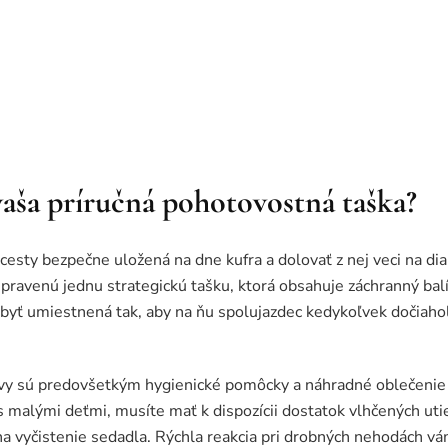
aša príručná pohotovostná taška?
cesty bezpečne uložená na dne kufra a dolovať z nej veci na di
ipravenú jednu strategickú tašku, ktorá obsahuje záchranný bal
a byť umiestnená tak, aby na ňu spolujazdec kedykoľvek dočiaho
y sú predovšetkým hygienické pomôcky a náhradné oblečenie p
s malými deťmi, musíte mať k dispozícii dostatok vlhčených utie
aj na vyčistenie sedadla. Rýchla reakcia pri drobných nehodách 