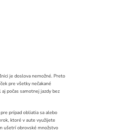
aľnici je doslova nemožné. Preto
íček pre všetky nečakané
l aj počas samotnej jazdy bez
re prípad obliatia sa alebo
rok, ktoré v aute využijete
vám ušetrí obrovské množstvo