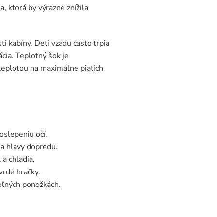
 ktorá by výrazne znížila
i kabíny. Deti vzadu často trpia
cia. Teplotný šok je
 teplotou na maximálne piatich
oslepeniu očí.
a hlavy dopredu.
 a chladia.
vrdé hračky.
oľných ponožkách.