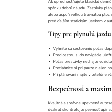
Ak uprednostňujete klasickú dennú j
spánku dobrú náladu. Zastávky plánu
alebo aspoň veľkou trávnatou ploc
pred ďalším statickým úsekom v au
Tipy pre plynulú jazdu
Vyhnite sa cestovaniu počas dopr
Pred cestou si do navigácie ulož
Počas prestávky nechajte vozidlo
Pretiahnite si pri pauze nielen n
Pri plánovaní majte v telefóne vž
Bezpečnosť a maxim
Kvalitná a správne upevnená autose
dvakrát skontrolujte pevnosť upína