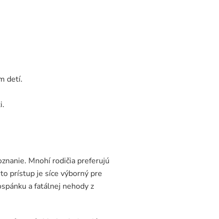
 detí.
i.
nanie. Mnohí rodičia preferujú
to prístup je síce výborný pre
ospánku a fatálnej nehody z