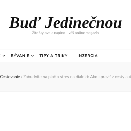
Buď Jedinečnou
Žite štýlovo a naplno – váš online magazín
E
BÝVANIE
TIPY A TRIKY
INZERCIA
Cestovanie
/
Zabudnite na plač a stres na diaľnici: Ako spraviť z cesty a