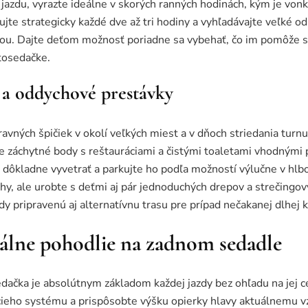
azdu, vyrazte ideálne v skorých ranných hodinách, kým je vonk
jte strategicky každé dve až tri hodiny a vyhľadávajte veľké o
hou. Dajte deťom možnosť poriadne sa vybehať, čo im pomôže 
tosedačke.
 a oddychové prestávky
avných špičiek v okolí veľkých miest a v dňoch striedania turnu
te záchytné body s reštauráciami a čistými toaletami vhodnými p
 dôkladne vyvetrať a parkujte ho podľa možností výlučne v hlb
ohy, ale urobte s deťmi aj pár jednoduchých drepov a strečingov
dy pripravenú aj alternatívnu trasu pre prípad nečakanej dlhej 
álne pohodlie na zadnom sedadle
dačka je absolútnym základom každej jazdy bez ohľadu na jej 
cieho systému a prispôsobte výšku opierky hlavy aktuálnemu vz